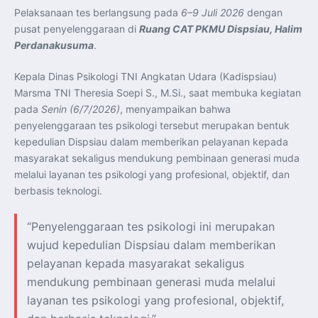
Transparansi dan Akuntabilitas Program Makan Bergizi
Pelaksanaan tes berlangsung pada
6–9 Juli 2026
dengan
Gratis
Presiden Prabowo Resmi Lantik Sudaryono sebagai
pusat penyelenggaraan di
Ruang CAT PKMU Dispsiau, Halim
Kepala Badan Gizi Nasional
Perdanakusuma
.
Presiden Prabowo Lantik Sudaryono sebagai Kepala
Badan Gizi Nasional
Presiden Prabowo Tekankan Integritas dan Loyalitas
sebagai Pedoman Utama Perwira TNI-Polri
Kepala Dinas Psikologi TNI Angkatan Udara (Kadispsiau)
Presiden Prabowo Lantik 1.177 Perwira Remaja TNI-Polri
Marsma TNI Theresia Soepi S., M.Si., saat membuka kegiatan
pada Upacara Praspa 2026
Mensesneg Tegaskan Komitmen Pemerintah Bangun
pada
Senin (6/7/2026)
, menyampaikan bahwa
Ekosistem Kendaraan Listrik Nasional
penyelenggaraan tes psikologi tersebut merupakan bentuk
Penerbang T-50i Golden Eagle TNI AU Ikuti Latihan
DBFM dalam Pitch Black 2026 di Australia
kepedulian Dispsiau dalam memberikan pelayanan kepada
Pemerintah dan DPR Sepakati RUU PFII Lanjut ke
masyarakat sekaligus mendukung pembinaan generasi muda
Pembicaraan Tingkat II di Rapat Paripurna
Pemerintah Tetapkan Minimal 60 Persen Gas Blok
melalui layanan tes psikologi yang profesional, objektif, dan
Masela untuk Kebutuhan Domestik
Presiden Prabowo: “Indonesia di Jalur Tepat untuk
berbasis teknologi.
Wujudkan Penghapusan Kemiskinan dan Kelaparan”
Presiden Prabowo Tegaskan Pembenahan Kebocoran
Ekonomi Demi Lindungi Kekayaan Negara dan
“Penyelenggaraan tes psikologi ini merupakan
Sejahterakan Rakyat
Presiden Prabowo Jadikan Sidang Kabinet Paripurna
wujud kepedulian Dispsiau dalam memberikan
Momentum Evaluasi Kinerja Pemerintah Menuju Tahun
Kedua
pelayanan kepada masyarakat sekaligus
mendukung pembinaan generasi muda melalui
layanan tes psikologi yang profesional, objektif,