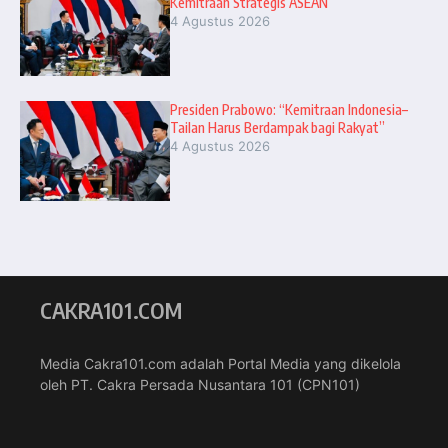
Kemitraan Strategis ASEAN
4 Agustus 2026
Presiden Prabowo: “Kemitraan Indonesia–
Tailan Harus Berdampak bagi Rakyat”
4 Agustus 2026
CAKRA101.COM
Media Cakra101.com adalah Portal Media yang dikelola
oleh PT. Cakra Persada Nusantara 101 (CPN101)