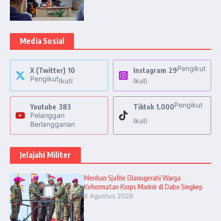
Media Sosial
Pengikut
X (Twitter)
10
Instagram
29
Pengikut
Ikuti
Ikuti
Pengikut
Youtube
383
Tiktok
1,000
Pelanggan
Ikuti
Berlangganan
Jelajahi Militer
Menhan Sjafrie Dianugerahi Warga
Kehormatan Korps Marinir di Dabo Singkep
6 Agustus 2026