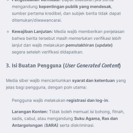
Perkuat Kerja Sama Repatriasi Artefak Budaya
mengandung
kepentingan publik yang mendesak
,
Menteri PKP dan Ketua DEN Perkuat Kolaborasi
Teknologi, Data, dan Pembiayaan Demi Percepatan
sumber pertama kredibel, dan subjek berita tidak dapat
Program 3 Juta Rumah
Pendaftaran MagangHub Angkatan II Batch 1 Dibuka
ditemukan/diwawancarai.
hingga 28 Juli 2026, Kesempatan Raih Pengalaman Kerja
dan Sertifikasi Kompetensi
Kewajiban Lanjutan:
Media wajib memberikan penjelasan
KASAU Bekali 154 Perwira Remaja AAU 2026, Tekankan
Integritas dan Profesionalisme sebagai Bekal
bahwa berita tersebut
masih memerlukan verifikasi lebih
Pengabdian
Menlu Sugiono Dorong Kemitraan ASEAN–Inggris yang
lanjut
dan wajib melakukan
pemutakhiran (
update
)
Lebih Erat Hadapi Tantangan Global
segera setelah verifikasi didapatkan.
Indonesia Dorong ASEAN dan Uni Eropa Perkuat
Stabilitas Global melalui Kemitraan Strategis
Menlu RI Dorong Kemitraan Ekonomi ASEAN–Korea
3. Isi Buatan Pengguna (
User Generated Content
)
Selatan untuk Perkuat Ketahanan Kawasan
Kemitraan ASEAN–Kanada Perkuat Ketahanan Ekonomi,
Pangan, dan Energi Kawasan
ASEAN dan India Perkuat Ketahanan Kawasan lewat
Media siber wajib mencantumkan
syarat dan ketentuan
yang
Kerja Sama Maritim, Ekonomi, dan Kesehatan
jelas bagi pengguna, dengan poin utama:
BI Pertahankan BI-Rate 5,75 Persen untuk Jaga
Stabilitas dan Dukung Pertumbuhan Ekonomi
Kepala BGN Sudaryono Tegaskan Komitmen Perkuat
Pengguna wajib melakukan
registrasi dan log-in
.
Transparansi dan Akuntabilitas Program Makan Bergizi
Gratis
Larangan Konten:
Tidak boleh memuat isi bohong, fitnah,
sadis, cabul, atau mengandung
Suku Agama, Ras dan
Antargolongan
(
SARA)
serta diskriminasi.