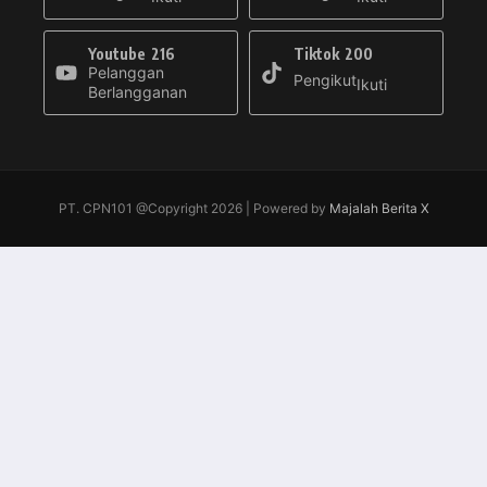
Youtube
216
Tiktok
200
Pelanggan
Pengikut
Ikuti
Berlangganan
PT. CPN101 @Copyright 2026 | Powered by
Majalah Berita X