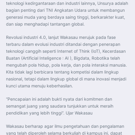
Perkuat Kerja Sama Repatriasi Artefak Budaya
teknologi kedirgantaraan dan industri lainnya, Unsurya adalah
Menteri PKP dan Ketua DEN Perkuat Kolaborasi
bagian penting dari TNI Angkatan Udara untuk membangun
Teknologi, Data, dan Pembiayaan Demi Percepatan
Program 3 Juta Rumah
generasi muda yang berdaya saing tinggi, berkarakter kuat,
Pendaftaran MagangHub Angkatan II Batch 1 Dibuka
dan siap menghadapi tantangan global.
hingga 28 Juli 2026, Kesempatan Raih Pengalaman Kerja
dan Sertifikasi Kompetensi
KASAU Bekali 154 Perwira Remaja AAU 2026, Tekankan
Integritas dan Profesionalisme sebagai Bekal
Revolusi industri 4.0, lanjut Wakasau merujuk pada fase
Pengabdian
terbaru dalam evolusi industri ditandai dengan penerapan
Menlu Sugiono Dorong Kemitraan ASEAN–Inggris yang
Lebih Erat Hadapi Tantangan Global
teknologi canggih seperti Internet of Think (IoT), Kecerdasan
Indonesia Dorong ASEAN dan Uni Eropa Perkuat
Buatan (Artificial Inteligence : AI ), Bigdata, Robotika telah
Stabilitas Global melalui Kemitraan Strategis
Menlu RI Dorong Kemitraan Ekonomi ASEAN–Korea
mengubah pola hidup, pola kerja, dan pola interaksi manusia.
Selatan untuk Perkuat Ketahanan Kawasan
Kita tidak lagi berbicara tentang kompetisi dalam lingkup
Kemitraan ASEAN–Kanada Perkuat Ketahanan Ekonomi,
Pangan, dan Energi Kawasan
nasional, tetapi dalam lingkup global di mana inovasi menjadi
ASEAN dan India Perkuat Ketahanan Kawasan lewat
Kerja Sama Maritim, Ekonomi, dan Kesehatan
kunci utama menuju keberhasilan.
BI Pertahankan BI-Rate 5,75 Persen untuk Jaga
Stabilitas dan Dukung Pertumbuhan Ekonomi
Kepala BGN Sudaryono Tegaskan Komitmen Perkuat
“Pencapaian ini adalah bukti nyata dari komitmen dan
Transparansi dan Akuntabilitas Program Makan Bergizi
semangat juang yang saudara tunjukkan untuk meraih
Gratis
pendidikan yang lebih tinggi”. Ujar Wakasau
Wakasau berharap agar ilmu pengetahuan dan pengalaman
yang telah diperoleh selama berkuliah di kampus ini, dapat