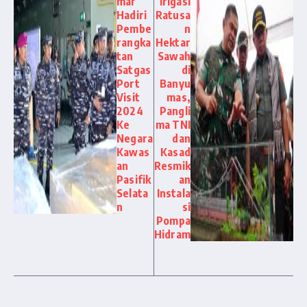
mar
Irigasi
Hadiri
Ratusa
Pembe
n
rangka
Hektar
tan
Sawah
Satgas
di
Port
Banyu
Visit
mas,
2024
Pangli
Ke
ma TNI
Negara
dan
Kawas
Kasad
an
Resmik
Pasifik
an
Selata
Instala
n
si
Pompa
Hidram