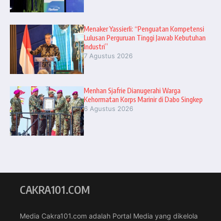
Menaker Yassierli: “Penguatan Kompetensi
Lulusan Perguruan Tinggi Jawab Kebutuhan
Industri”
7 Agustus 2026
Menhan Sjafrie Dianugerahi Warga
Kehormatan Korps Marinir di Dabo Singkep
6 Agustus 2026
CAKRA101.COM
Media Cakra101.com adalah Portal Media yang dikelola