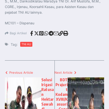
S., M.M., Dankodiklatau Marsdya TNI Dr. Arif Mustofa, M.M.,
CGRE., Irjenau, Koorsahli Kasau, para Asisten Kasau dan
pejabat TNI AU lainnya.
MC101 – Dispenau
Bagi Artikel
Tag:
TNI AU
Previous Article
Next Article
Solusi
BDT
Irigasi
Prajuri
Ratusa
t
n
Kodam
Hektar
XVIII/K
Sawah
asuari
di
Guna