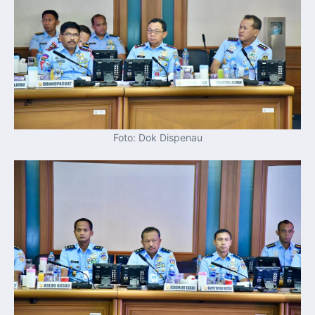
Perkuat Kerja Sama Repatriasi Artefak Budaya
Menteri PKP dan Ketua DEN Perkuat Kolaborasi
Teknologi, Data, dan Pembiayaan Demi Percepatan
Program 3 Juta Rumah
Pendaftaran MagangHub Angkatan II Batch 1 Dibuka
hingga 28 Juli 2026, Kesempatan Raih Pengalaman Kerja
dan Sertifikasi Kompetensi
KASAU Bekali 154 Perwira Remaja AAU 2026, Tekankan
Integritas dan Profesionalisme sebagai Bekal
Pengabdian
Menlu Sugiono Dorong Kemitraan ASEAN–Inggris yang
Lebih Erat Hadapi Tantangan Global
Indonesia Dorong ASEAN dan Uni Eropa Perkuat
Stabilitas Global melalui Kemitraan Strategis
Foto: Dok Dispenau
Menlu RI Dorong Kemitraan Ekonomi ASEAN–Korea
Selatan untuk Perkuat Ketahanan Kawasan
Kemitraan ASEAN–Kanada Perkuat Ketahanan Ekonomi,
Pangan, dan Energi Kawasan
ASEAN dan India Perkuat Ketahanan Kawasan lewat
Kerja Sama Maritim, Ekonomi, dan Kesehatan
BI Pertahankan BI-Rate 5,75 Persen untuk Jaga
Stabilitas dan Dukung Pertumbuhan Ekonomi
Kepala BGN Sudaryono Tegaskan Komitmen Perkuat
Transparansi dan Akuntabilitas Program Makan Bergizi
Gratis