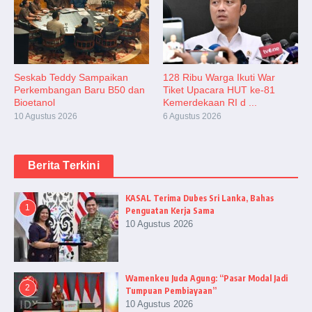
Seskab Teddy Sampaikan
128 Ribu Warga Ikuti War
Perkembangan Baru B50 dan
Tiket Upacara HUT ke-81
Bioetanol
Kemerdekaan RI d ...
10 Agustus 2026
6 Agustus 2026
Berita Terkini
KASAL Terima Dubes Sri Lanka, Bahas
1
Penguatan Kerja Sama
10 Agustus 2026
Wamenkeu Juda Agung: “Pasar Modal Jadi
2
Tumpuan Pembiayaan”
10 Agustus 2026