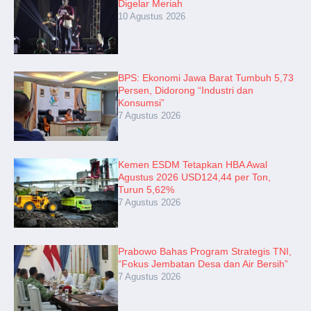
Digelar Meriah
10 Agustus 2026
BPS: Ekonomi Jawa Barat Tumbuh 5,73
Persen, Didorong “Industri dan
Konsumsi”
7 Agustus 2026
Kemen ESDM Tetapkan HBA Awal
Agustus 2026 USD124,44 per Ton,
Turun 5,62%
7 Agustus 2026
Prabowo Bahas Program Strategis TNI,
“Fokus Jembatan Desa dan Air Bersih”
7 Agustus 2026