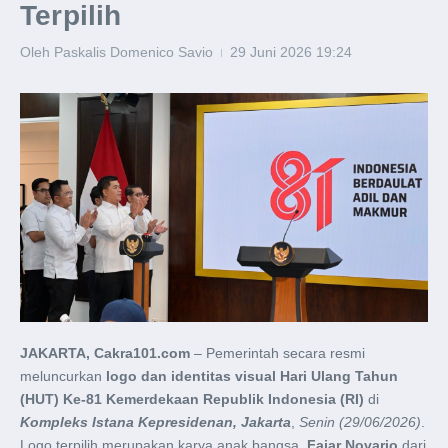
Terpilih
Oleh
Paskalis Domenico Savio
29 Juni 2026
19:24
JAKARTA, Cakra101.com
– Pemerintah secara resmi
meluncurkan
logo dan identitas visual Hari Ulang Tahun
(HUT) Ke-81 Kemerdekaan Republik Indonesia (RI)
di
Kompleks Istana Kepresidenan, Jakarta
,
Senin (29/06/2026)
.
Logo terpilih merupakan karya anak bangsa,
Fajar Novario
dari