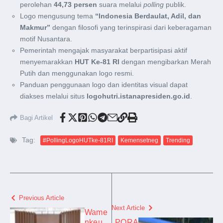
perolehan
44,73 persen
suara melalui
polling
publik.
Logo mengusung tema
“Indonesia Berdaulat, Adil, dan
Makmur”
dengan filosofi yang terinspirasi dari keberagaman
motif Nusantara.
Pemerintah mengajak masyarakat berpartisipasi aktif
menyemarakkan
HUT Ke-81 RI
dengan mengibarkan Merah
Putih dan menggunakan logo resmi.
Panduan penggunaan logo dan identitas visual dapat
diakses melalui situs
logohutri.istanapresiden.go.id
.
Bagi Artikel
Tag:
#PollingLogoHUTke-81RI
Kemensetneg
Trending
Previous Article
Next Article
Wame
nkeu
PORA