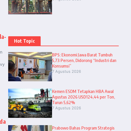
da-
Hot Topic
an
BPS: Ekonomi Jawa Barat Tumbuh
5,73 Persen, Didorong “Industri dan
avy
Konsumsi”
7 Agustus 2026
Kemen ESDM Tetapkan HBA Awal
Agustus 2026 USD124,44 per Ton,
Turun 5,62%
7 Agustus 2026
ada
Prabowo Bahas Program Strategis