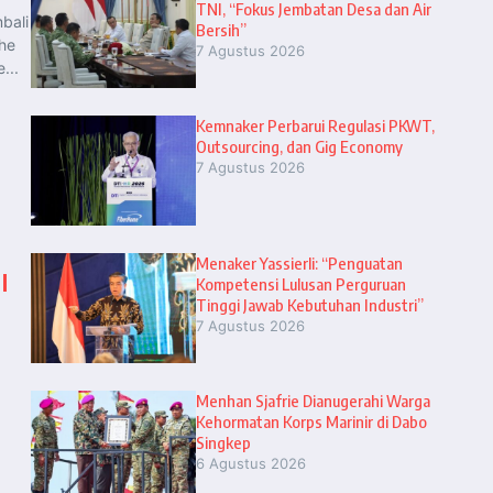
TNI, “Fokus Jembatan Desa dan Air
bali
Bersih”
the
7 Agustus 2026
...
Kemnaker Perbarui Regulasi PKWT,
Outsourcing, dan Gig Economy
7 Agustus 2026
Menaker Yassierli: “Penguatan
l
Kompetensi Lulusan Perguruan
Tinggi Jawab Kebutuhan Industri”
7 Agustus 2026
Menhan Sjafrie Dianugerahi Warga
Kehormatan Korps Marinir di Dabo
Singkep
6 Agustus 2026