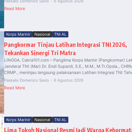
Paskalis Domenico Savio
6 Agustus 2026
Read More
Korps Marinir
Nasional
TNI AL
Pangkormar Tinjau Latihan Integrasi TNI 2026,
Tekankan Sinergi Tri Matra
LINGGA, Cakra101.com – Panglima Korps Marinir (Pangkormar) Le
Jenderal TNI (Mar) Dr. Endi Supardi, S.E., M.M., M.Tr.Opsla., CHR
CRMP., meninjau langsung pelaksanaan Latihan Integrasi TNI Tahu
Paskalis Domenico Savio
6 Agustus 2026
Read More
Korps Marinir
Nasional
TNI AL
Lima Tokoh Nasional Resmi Jadi Warga Kehormat