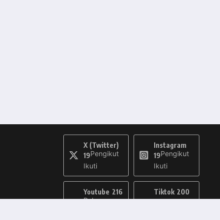
X (Twitter)
Instagram
Pengikut
Pengikut
19
19
Ikuti
Ikuti
Youtube
216
Tiktok
200
Pelanggan
Pengikut
Berlanggan
Ikuti
an