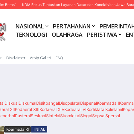
KDM Fokus Tuntaskan Layanan Dasar dan Konektivitas Jawa Barat pada 20
NASIONAL
PERTAHANAN
PEMERINTA
TEKNOLOGI
OLAHRAGA
PERISTIWA
EN
r
Disclaimer
Arsip Galeri
FAQ
tal
Diskual
Diskumal
Dislitbangal
Disopslatal
Dispenal
Koarmada I
Koarmad
eral XII
Kodaeral XIII
Kodaeral XIV
Kodearal VI
Kodiklatal
Kolinlamil
Kopa
enerbal
Pusteral
Seskoal
Sintelal
Skomlekal
Slogal
Sopsal
Spersal
Koarmada RI
TNI AL