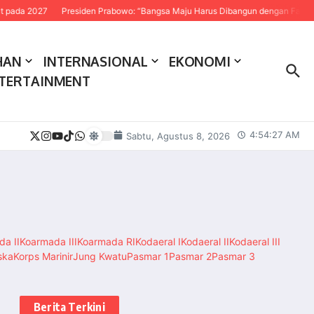
27
Presiden Prabowo: “Bangsa Maju Harus Dibangun dengan Fakta dan Sains
HAN
INTERNASIONAL
EKONOMI
TERTAINMENT
4:54:28 AM
Sabtu, Agustus 8, 2026
a II
Koarmada III
Koarmada RI
Kodaeral I
Kodaeral II
Kodaeral III
ska
Korps Marinir
Jung Kwatu
Pasmar 1
Pasmar 2
Pasmar 3
Berita Terkini