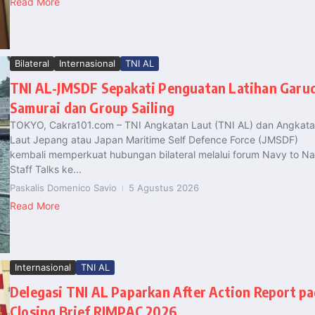
Read More
Bilateral
Internasional
TNI AL
TNI AL-JMSDF Sepakati Penguatan Latihan Garu
Samurai dan Group Sailing
TOKYO, Cakra101.com – TNI Angkatan Laut (TNI AL) dan Angkat
Laut Jepang atau Japan Maritime Self Defence Force (JMSDF)
kembali memperkuat hubungan bilateral melalui forum Navy to N
Staff Talks ke...
Paskalis Domenico Savio
5 Agustus 2026
Read More
Internasional
TNI AL
Delegasi TNI AL Paparkan After Action Report p
Closing Brief RIMPAC 2026