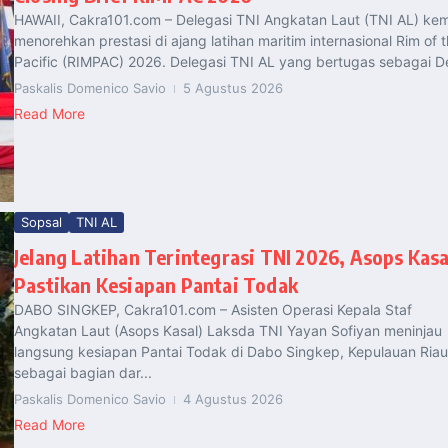
HAWAII, Cakra101.com – Delegasi TNI Angkatan Laut (TNI AL) kem
menorehkan prestasi di ajang latihan maritim internasional Rim of 
Pacific (RIMPAC) 2026. Delegasi TNI AL yang bertugas sebagai De
Paskalis Domenico Savio
5 Agustus 2026
Read More
Sopsal
TNI AL
Jelang Latihan Terintegrasi TNI 2026, Asops Kasa
Pastikan Kesiapan Pantai Todak
DABO SINGKEP, Cakra101.com – Asisten Operasi Kepala Staf
Angkatan Laut (Asops Kasal) Laksda TNI Yayan Sofiyan meninjau
langsung kesiapan Pantai Todak di Dabo Singkep, Kepulauan Riau
sebagai bagian dar...
Paskalis Domenico Savio
4 Agustus 2026
Read More