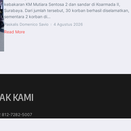
kebakaran KM Mutiara Sentosa 2 dan sandar di Koarmada II,
Surabaya. Dari jumlah tersebut, 30 korban berhasil diselamatkan,
sementara 2 korban di...
Paskalis Domenico Savio
4 Agustus 2026
Read More
AK KAMI
2 812-7282-5007
101official@gmail.com