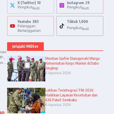
X (Twitter)
10
Instagram
29
Pengikut
Pengikut
Ikuti
Ikuti
Youtube
383
Tiktok
1,000
Pelanggan
Pengikut
Ikuti
Berlangganan
Jelajahi Militer
tnan
MP.,
Menhan Sjafrie Dianugerahi Warga
n...
Kehormatan Korps Marinir di Dabo
Singkep
6 Agustus 2026
Latihan Terintegrasi TNI 2026
Hadirkan Layanan Kesehatan dan
636 Paket Sembako
6 Agustus 2026
an