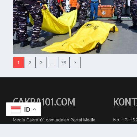
1
2
3
...
78
CAKRA101.COM
KONT
ID
Media Cakra101.com adalah Portal Media
No. HP: +6
yang dikelola oleh PT. Cakra Persada
Mail:
Nusantara 101 (CPN101)
mediacakra