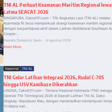
TNI AL Perkuat Keamanan Maritim Regional lewa
Latma SEACAT 2026
SINGAPURA, Cakra101.com – TNI Angkatan Laut (TNI AL) melalui
Koarmada RI terus memperkuat sinergi keamanan maritim regional
dengan berpartisipasi aktif dalam Latihan Multilateral Southeast A
Cooper...
Paskalis Domenico Savio
6 Agustus 2026
Read More
Nasional
TNI AL
TNI Gelar Latihan Integrasi 2026, Rudal C-705
hingga USV Kamikaze Dikerahkan
LINGGA, Cakra101.com – Tentara Nasional Indonesia (TNI) mengg
Operasi TNI Terintegrasi 2026 di Daerah Latihan TNI AL Dabo
Singkep, Kepulauan Riau, dengan menampilkan kemampuan temp
Tri Matra mel...