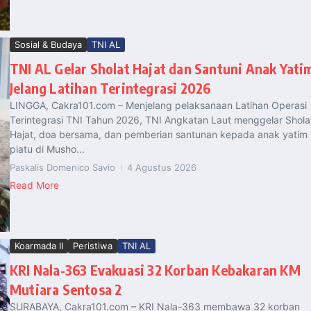
Sosial & Budaya
TNI AL
TNI AL Gelar Sholat Hajat dan Santuni Anak Yati
Jelang Latihan Terintegrasi 2026
LINGGA, Cakra101.com – Menjelang pelaksanaan Latihan Operasi
Terintegrasi TNI Tahun 2026, TNI Angkatan Laut menggelar Shola
Hajat, doa bersama, dan pemberian santunan kepada anak yatim
piatu di Musho...
Paskalis Domenico Savio
4 Agustus 2026
Read More
Koarmada II
Peristiwa
TNI AL
KRI Nala-363 Evakuasi 32 Korban Kebakaran KM
Mutiara Sentosa 2
SURABAYA, Cakra101.com – KRI Nala-363 membawa 32 korban