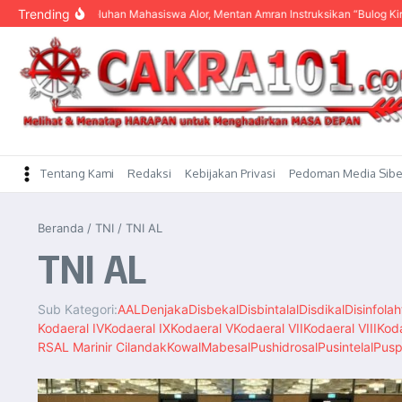
content
Trending
engar Keluhan Mahasiswa Alor, Mentan Amran Instruksikan “Bulog Kirim Beras”
Tentang Kami
Redaksi
Kebijakan Privasi
Pedoman Media Sibe
Beranda
/
TNI
/
TNI AL
TNI AL
Sub Kategori:
AAL
Denjaka
Disbekal
Disbintalal
Disdikal
Disinfolah
Kodaeral IV
Kodaeral IX
Kodaeral V
Kodaeral VII
Kodaeral VIII
Koda
RSAL Marinir Cilandak
Kowal
Mabesal
Pushidrosal
Pusintelal
Pusp