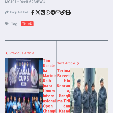
MC101 – Yonif 623/BWU
Bagi Artikel
Tag:
TNI AD
Previous Article
Tim
Next Article
Karate
ka
Terima
Marinir
Brevet
Raih
Hiu
Juara
Kencan
Umum
a,
Intern
Pangli
asional
ma TNI
Open
dan
Champi
Kasad