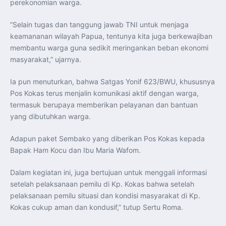
perekonomian warga.
Perkuat Kerja Sama Repatriasi Artefak Budaya
Menteri PKP dan Ketua DEN Perkuat Kolaborasi
Teknologi, Data, dan Pembiayaan Demi Percepatan
”Selain tugas dan tanggung jawab TNI untuk menjaga
Program 3 Juta Rumah
Pendaftaran MagangHub Angkatan II Batch 1 Dibuka
keamananan wilayah Papua, tentunya kita juga berkewajiban
hingga 28 Juli 2026, Kesempatan Raih Pengalaman Kerja
dan Sertifikasi Kompetensi
membantu warga guna sedikit meringankan beban ekonomi
KASAU Bekali 154 Perwira Remaja AAU 2026, Tekankan
masyarakat,” ujarnya.
Integritas dan Profesionalisme sebagai Bekal
Pengabdian
Menlu Sugiono Dorong Kemitraan ASEAN–Inggris yang
Ia pun menuturkan, bahwa Satgas Yonif 623/BWU, khususnya
Lebih Erat Hadapi Tantangan Global
Indonesia Dorong ASEAN dan Uni Eropa Perkuat
Pos Kokas terus menjalin komunikasi aktif dengan warga,
Stabilitas Global melalui Kemitraan Strategis
termasuk berupaya memberikan pelayanan dan bantuan
Menlu RI Dorong Kemitraan Ekonomi ASEAN–Korea
Selatan untuk Perkuat Ketahanan Kawasan
yang dibutuhkan warga.
Kemitraan ASEAN–Kanada Perkuat Ketahanan Ekonomi,
Pangan, dan Energi Kawasan
ASEAN dan India Perkuat Ketahanan Kawasan lewat
Adapun paket Sembako yang diberikan Pos Kokas kepada
Kerja Sama Maritim, Ekonomi, dan Kesehatan
BI Pertahankan BI-Rate 5,75 Persen untuk Jaga
Bapak Ham Kocu dan Ibu Maria Wafom.
Stabilitas dan Dukung Pertumbuhan Ekonomi
Kepala BGN Sudaryono Tegaskan Komitmen Perkuat
Transparansi dan Akuntabilitas Program Makan Bergizi
Dalam kegiatan ini, juga bertujuan untuk menggali informasi
Gratis
setelah pelaksanaan pemilu di Kp. Kokas bahwa setelah
pelaksanaan pemilu situasi dan kondisi masyarakat di Kp.
Kokas cukup aman dan kondusif,” tutup Sertu Roma.