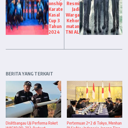
onship
Resmi
Karate
Jadi
Kasal
Warga
Cup 3
Kehor
Tahun
matan
2024
TNI AL
BERITA YANG TERKAIT
Dislitbangau Uji Performa Roket
Pertemuan 2+2 di Tokyo, Menhan