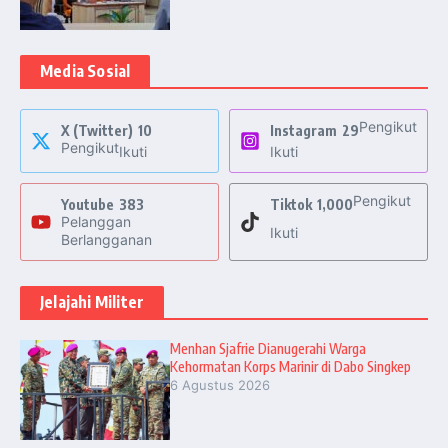
Media Sosial
Pengikut
X (Twitter)
10
Instagram
29
Pengikut
Ikuti
Ikuti
Pengikut
Youtube
383
Tiktok
1,000
Pelanggan
Ikuti
Berlangganan
Jelajahi Militer
Menhan Sjafrie Dianugerahi Warga
Kehormatan Korps Marinir di Dabo Singkep
6 Agustus 2026