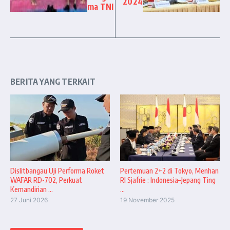
2024
ma TNI
BERITA YANG TERKAIT
Dislitbangau Uji Performa Roket
Pertemuan 2+2 di Tokyo, Menhan
WAFAR RD-702, Perkuat
RI Sjafrie : Indonesia–Jepang Ting
Kemandirian ...
...
27 Juni 2026
19 November 2025