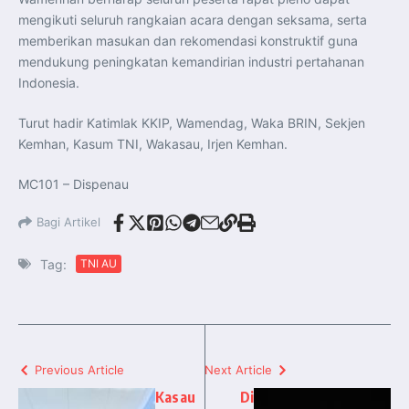
mengikuti seluruh rangkaian acara dengan seksama, serta
memberikan masukan dan rekomendasi konstruktif guna
mendukung peningkatan kemandirian industri pertahanan
Indonesia.
Turut hadir Katimlak KKIP, Wamendag, Waka BRIN, Sekjen
Kemhan, Kasum TNI, Wakasau, Irjen Kemhan.
MC101 – Dispenau
Bagi Artikel
Tag:
TNI AU
Previous Article
Next Article
Kasau
Di