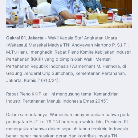
Koordinasi Jaga Stabilitas Keuangan dan Kepercayaan
Pasar
Presiden Prabowo Perkuat Sinergi Perguruan Tinggi dan
PT PAL untuk Majukan Industri Perkapalan Nasional
KASAL dan Panglima Armada Pasifik Rusia Resmi Buka
Latma ORRUDA 2026
T-50i Golden Eagle TNI AU Meriahkan Pitch Black Mindil
Beach Flying Display 2026
Cakra101, Jakarta.-
Wakil Kepala Staf Angkatan Udara
Indonesia dan Turki Sepakati Joint Action Plan 2026–
2027, Perkuat Pasar Kerja Inklusif hingga Transformasi
(Wakasau) Marsekal Madya TNI Andyawan Martono P, S.I.P.,
Balai Vokasi
TNI AU Tingkatkan Kemampuan Personel melalui
M.Tr.(Han)., menghadiri Rapat Pleno Komite Kebijakan Industri
Pelatihan Signal Radio untuk Misi Pertahanan Udara dan
Pertahanan (KKIP) yang dipimpin oleh Wakil Menteri
Radar
Menkeu Purbaya Instruksikan Penyelarasan Aturan KEK
Pertahanan Republik Indonesia (Wamenhan) M. Herindra, di
untuk Perkuat Daya Saing Industri Dalam Negeri
Gedung Jenderal Urip Sumoharjo, Kementerian Pertahanan,
Mentan Amran Pacu Produksi Gula Nasional, Target
Swasembada Gula Putih Dua Tahun dan Tembus 3 Juta
Jakarta, Kamis (10/10/24).
Ton
Menlu Sugiono Tekankan Inovasi sebagai Kunci
Penguatan Kerja Sama Konkret ASEAN Plus Three
Rapat Pleno KKIP kali ini mengusung tema “Kemandirian
Latma ORRUDA 2026 di Vladivostok Perkuat Diplomasi
Maritim TNI AL dan Rusia
Industri Pertahanan Menuju Indonesia Emas 2045”.
Latihan DACT di Exercise Pitch Black 2026 Tingkatkan
Kesiapan Tempur Penerbang TNI AU
Menlu Sugiono: “Kekuatan Ekonomi ASEAN-RRT Harus
Dalam sambutannya, Wamenhan menyampaikan bahwa pada
Menjadi Penopang Stabilitas Kawasan”
peringatan HUT ke-79 TNI beberapa waktu lalu, Presiden RI
ASEAN dan Amerika Serikat Perkuat Kemitraan untuk
Jaga Stabilitas Kawasan dan Dorong Pertumbuhan
menegaskan bahwa dalam sepuluh tahun terakhir, Indonesia
Ekonomi
benar-benar merasakan peran dan kontribusi nyata TNI
Presiden Prabowo Terima Direktur FBI, Indonesia dan AS