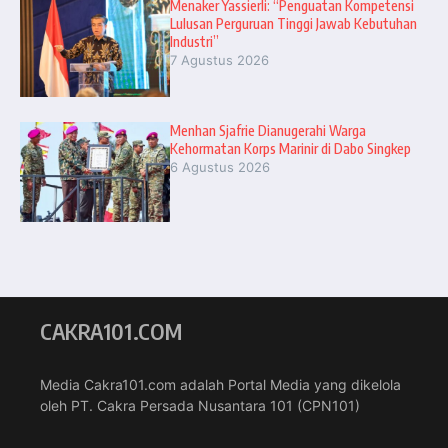
Menaker Yassierli: “Penguatan Kompetensi
Lulusan Perguruan Tinggi Jawab Kebutuhan
Industri”
7 Agustus 2026
Menhan Sjafrie Dianugerahi Warga
Kehormatan Korps Marinir di Dabo Singkep
6 Agustus 2026
CAKRA101.COM
Media Cakra101.com adalah Portal Media yang dikelola
oleh PT. Cakra Persada Nusantara 101 (CPN101)