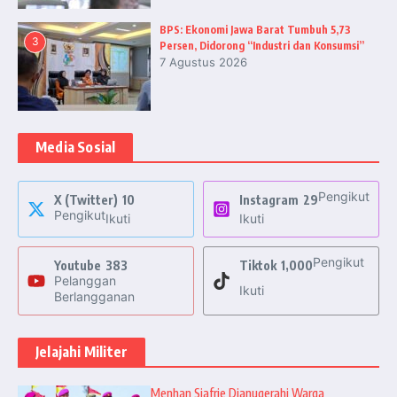
BPS: Ekonomi Jawa Barat Tumbuh 5,73
3
Persen, Didorong “Industri dan Konsumsi”
7 Agustus 2026
Media Sosial
Pengikut
X (Twitter)
10
Instagram
29
Pengikut
Ikuti
Ikuti
Pengikut
Youtube
383
Tiktok
1,000
Pelanggan
Ikuti
Berlangganan
Jelajahi Militer
Menhan Sjafrie Dianugerahi Warga