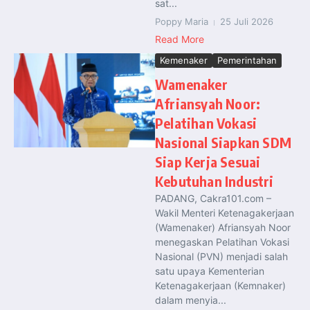
sat...
Poppy Maria
25 Juli 2026
Read More
Kemenaker
Pemerintahan
Wamenaker
Afriansyah Noor:
Pelatihan Vokasi
Nasional Siapkan SDM
Siap Kerja Sesuai
Kebutuhan Industri
PADANG, Cakra101.com –
Wakil Menteri Ketenagakerjaan
(Wamenaker) Afriansyah Noor
menegaskan Pelatihan Vokasi
Nasional (PVN) menjadi salah
satu upaya Kementerian
Ketenagakerjaan (Kemnaker)
dalam menyia...