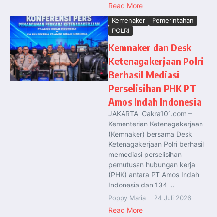
Read More
Kemenaker
Pemerintahan
POLRI
Kemnaker dan Desk
Ketenagakerjaan Polri
Berhasil Mediasi
Perselisihan PHK PT
Amos Indah Indonesia
JAKARTA, Cakra101.com –
Kementerian Ketenagakerjaan
(Kemnaker) bersama Desk
Ketenagakerjaan Polri berhasil
memediasi perselisihan
pemutusan hubungan kerja
(PHK) antara PT Amos Indah
Indonesia dan 134 ...
Poppy Maria
24 Juli 2026
Read More