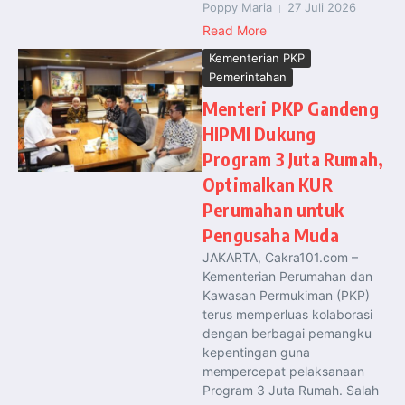
Poppy Maria
27 Juli 2026
Read More
Kementerian PKP
Pemerintahan
Menteri PKP Gandeng
HIPMI Dukung
Program 3 Juta Rumah,
Optimalkan KUR
Perumahan untuk
Pengusaha Muda
JAKARTA, Cakra101.com –
Kementerian Perumahan dan
Kawasan Permukiman (PKP)
terus memperluas kolaborasi
dengan berbagai pemangku
kepentingan guna
mempercepat pelaksanaan
Program 3 Juta Rumah. Salah