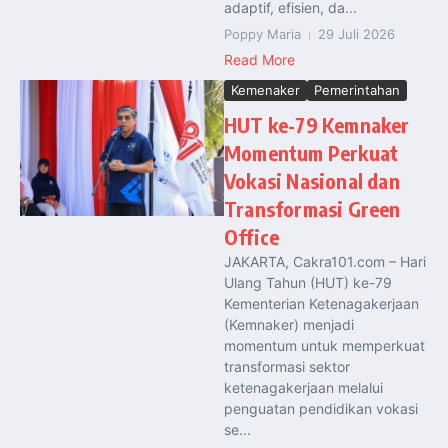
adaptif, efisien, da...
Poppy Maria
29 Juli 2026
Read More
Kemenaker
Pemerintahan
HUT ke-79 Kemnaker
Momentum Perkuat
Vokasi Nasional dan
Transformasi Green
Office
JAKARTA, Cakra101.com – Hari
Ulang Tahun (HUT) ke-79
Kementerian Ketenagakerjaan
(Kemnaker) menjadi
momentum untuk memperkuat
transformasi sektor
ketenagakerjaan melalui
penguatan pendidikan vokasi
se...