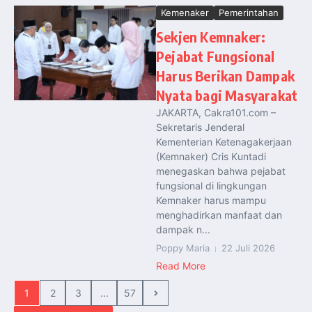
Kemenaker
Pemerintahan
Sekjen Kemnaker:
Pejabat Fungsional
Harus Berikan Dampak
Nyata bagi Masyarakat
JAKARTA, Cakra101.com –
Sekretaris Jenderal
Kementerian Ketenagakerjaan
(Kemnaker) Cris Kuntadi
menegaskan bahwa pejabat
fungsional di lingkungan
Kemnaker harus mampu
menghadirkan manfaat dan
dampak n...
Poppy Maria
22 Juli 2026
Read More
1
2
3
...
57