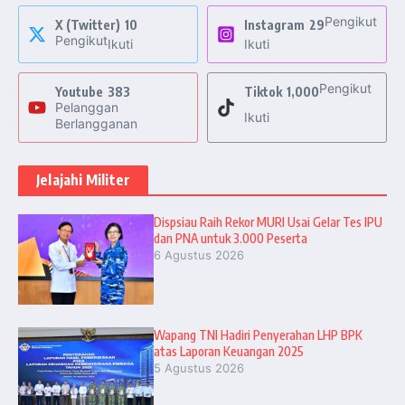
Pengikut
X (Twitter)
10
Instagram
29
Pengikut
Ikuti
Ikuti
Pengikut
Youtube
383
Tiktok
1,000
Pelanggan
Ikuti
Berlangganan
Jelajahi Militer
Dispsiau Raih Rekor MURI Usai Gelar Tes IPU
dan PNA untuk 3.000 Peserta
6 Agustus 2026
Wapang TNI Hadiri Penyerahan LHP BPK
atas Laporan Keuangan 2025
5 Agustus 2026