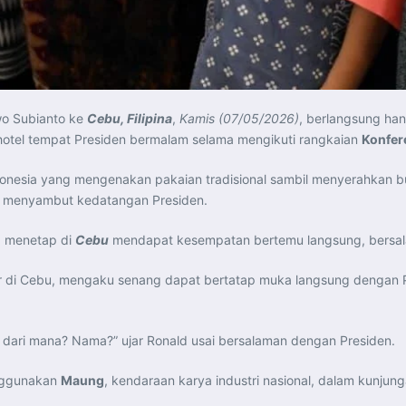
o Subianto ke
Cebu, Filipina
,
Kamis (07/05/2026)
, berlangsung ha
hotel tempat Presiden bermalam selama mengikuti rangkaian
Konfer
donesia yang mengenakan pakaian tradisional sambil menyerahkan b
rut menyambut kedatangan Presiden.
g menetap di
Cebu
mendapat kesempatan bertemu langsung, bersala
kter di Cebu, mengaku senang dapat bertatap muka langsung denga
 dari mana? Nama?” ujar Ronald usai bersalaman dengan Presiden.
nggunakan
Maung
, kendaraan karya industri nasional, dalam kunjung