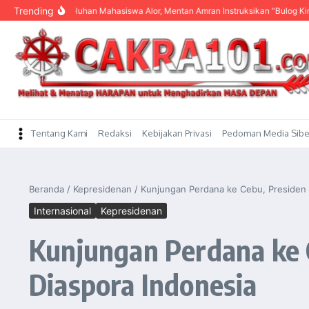
content
Trending
ar Keluhan Mahasiswa Alor, Mentan Amran Instruksikan “Bulog Kirim Beras”
Tentang Kami
Redaksi
Kebijakan Privasi
Pedoman Media Sibe
Beranda
/
Kepresidenan
/
Kunjungan Perdana ke Cebu, Presiden 
Internasional
Kepresidenan
Kunjungan Perdana ke 
Diaspora Indonesia