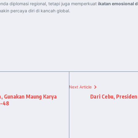
nda diplomasi regional, tetapi juga memperkuat
ikatan emosional 
kin percaya diri di kancah global.
Next Article
na, Gunakan Maung Karya
Dari Cebu, Preside
e-48