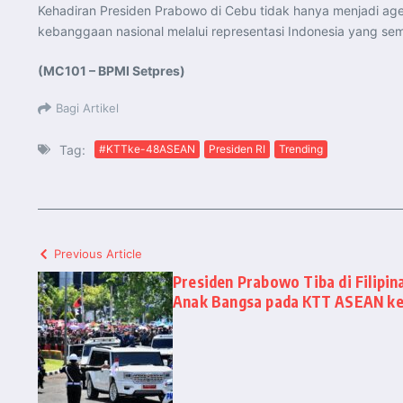
Kehadiran Presiden Prabowo di Cebu tidak hanya menjadi age
kebanggaan nasional melalui representasi Indonesia yang sema
(MC101 – BPMI Setpres)
Bagi Artikel
Tag:
#KTTke-48ASEAN
Presiden RI
Trending
Previous Article
Presiden Prabowo Tiba di Filipi
Anak Bangsa pada KTT ASEAN k