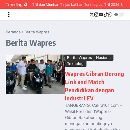
content
Trending
Panglima TNI dan Menhan Tinjau Latihan Terintegrasi TNI 2026, Uji Inter
Beranda
/
Berita Wapres
Berita Wapres
Berita Wapres
Nasional
Teknologi
Wapres Gibran Dorong
Link and Match
Pendidikan dengan
Industri EV
TANGERANG, Cakra101.com –
Wakil Presiden (Wapres)
Gibran Rakabuming
menegaskan pentingnya
memperkuat keterkaitan (link