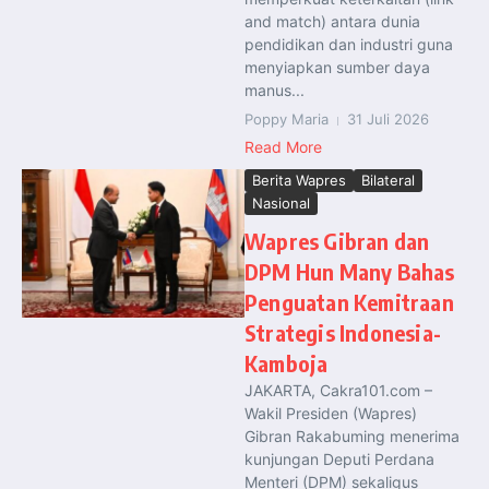
and match) antara dunia
pendidikan dan industri guna
menyiapkan sumber daya
manus...
Poppy Maria
31 Juli 2026
Read More
Berita Wapres
Bilateral
Nasional
Wapres Gibran dan
DPM Hun Many Bahas
Penguatan Kemitraan
Strategis Indonesia-
Kamboja
JAKARTA, Cakra101.com –
Wakil Presiden (Wapres)
Gibran Rakabuming menerima
kunjungan Deputi Perdana
Menteri (DPM) sekaligus