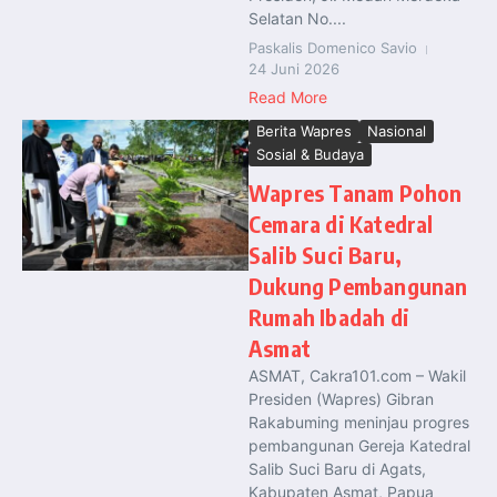
Selatan No....
Paskalis Domenico Savio
24 Juni 2026
Read More
Berita Wapres
Nasional
Sosial & Budaya
Wapres Tanam Pohon
Cemara di Katedral
Salib Suci Baru,
Dukung Pembangunan
Rumah Ibadah di
Asmat
ASMAT, Cakra101.com – Wakil
Presiden (Wapres) Gibran
Rakabuming meninjau progres
pembangunan Gereja Katedral
Salib Suci Baru di Agats,
Kabupaten Asmat, Papua