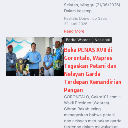
Selatan, Minggu (21/06/2026).
Dalam kesemp...
Paskalis Domenico Savio
22 Juni 2026
Read More
Berita Wapres
Nasional
Buka PENAS XVII di
Gorontalo, Wapres
Tegaskan Petani dan
Nelayan Garda
Terdepan Kemandirian
Pangan
GORONTALO, Cakra101.com –
Wakil Presiden (Wapres)
Gibran Rakabuming
menegaskan bahwa petani
dan nelayan merupakan garda
terdepan dalam mewujudkan