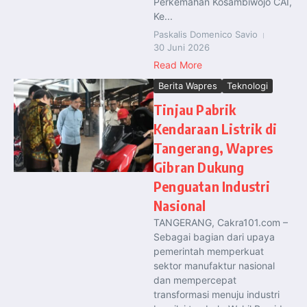
Perkemahan Kosambiwojo CAI,
Ke...
Paskalis Domenico Savio
30 Juni 2026
Read More
Berita Wapres
Teknologi
Tinjau Pabrik
Kendaraan Listrik di
Tangerang, Wapres
Gibran Dukung
Penguatan Industri
Nasional
TANGERANG, Cakra101.com –
Sebagai bagian dari upaya
pemerintah memperkuat
sektor manufaktur nasional
dan mempercepat
transformasi menuju industri