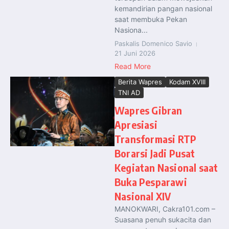
kemandirian pangan nasional
saat membuka Pekan
Nasiona...
Paskalis Domenico Savio
21 Juni 2026
Read More
Berita Wapres
Kodam XVIII
TNI AD
Wapres Gibran
Apresiasi
Transformasi RTP
Borarsi Jadi Pusat
Kegiatan Nasional saat
Buka Pesparawi
Nasional XIV
MANOKWARI, Cakra101.com –
Suasana penuh sukacita dan