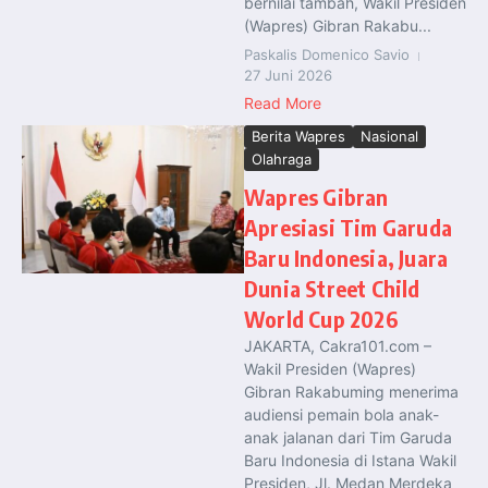
bernilai tambah, Wakil Presiden
(Wapres) Gibran Rakabu...
Paskalis Domenico Savio
27 Juni 2026
Read More
Berita Wapres
Nasional
Olahraga
Wapres Gibran
Apresiasi Tim Garuda
Baru Indonesia, Juara
Dunia Street Child
World Cup 2026
JAKARTA, Cakra101.com –
Wakil Presiden (Wapres)
Gibran Rakabuming menerima
audiensi pemain bola anak-
anak jalanan dari Tim Garuda
Baru Indonesia di Istana Wakil
Presiden, Jl. Medan Merdeka