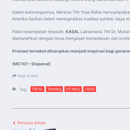
Dalam keterangannya, Marsma TNI Yose Ridha menyampaikan apr
Amerika Serikat dalam meningkatkan kualitas sumber daya m
Pada kesempatan terpisah,
KASAL
Laksamana TNI Dr. Muhamm
diamanahkan dengan terus mengasah kemampuan dan profesio
Prestasi tersebut diharapkan menjadi inspirasi bagi generas
(MC101 – Dispenal)
Bagi Artikel
Tag:
TNI AL
Trending
US Navy
USNA
Previous Article