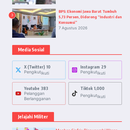
BPS: Ekonomi Jawa Barat Tumbuh
3
5,73 Persen, Didorong “Industri dan
Konsumsi”
7 Agustus 2026
Media Sosial
X (Twitter)
10
Instagram
29
Pengikut
Pengikut
Ikuti
Ikuti
Youtube
383
Tiktok
1,000
Pelanggan
Pengikut
Ikuti
Berlangganan
Jelajahi Militer