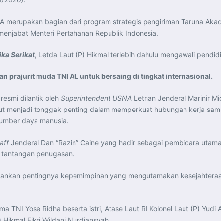
NA merupakan bagian dari program strategis pengiriman Taruna Aka
menjabat Menteri Pertahanan Republik Indonesia.
ka Serikat
, Letda Laut (P) Hikmal terlebih dahulu mengawali pendid
 prajurit muda TNI AL untuk bersaing di tingkat internasional.
resmi dilantik oleh
Superintendent USNA
Letnan Jenderal Marinir Mi
ebut menjadi tonggak penting dalam memperkuat hubungan kerja sama
sumber daya manusia.
aff
Jenderal Dan “Razin” Caine yang hadir sebagai pembicara uta
 tantangan penugasan.
nkan pentingnya kepemimpinan yang mengutamakan kesejahteraan
TNI Yose Ridha beserta istri, Atase Laut RI Kolonel Laut (P) Yudi Ard
 Hikmal Fikri Wildani Nurdiansyah.