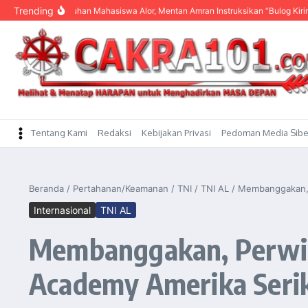
content
Trending
ar Keluhan Mahasiswa Alor, Mentan Amran Instruksikan “Bulog Kirim Beras”
Tentang Kami
Redaksi
Kebijakan Privasi
Pedoman Media Sibe
Beranda
/
Pertahanan/Keamanan
/
TNI
/
TNI AL
/
Membanggakan, P
Internasional
TNI AL
Membanggakan, Perwira
Academy Amerika Seri