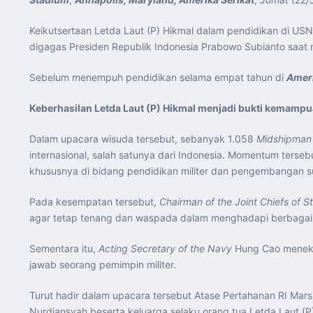
Keikutsertaan Letda Laut (P) Hikmal dalam pendidikan di US
digagas Presiden Republik Indonesia Prabowo Subianto saat 
Sebelum menempuh pendidikan selama empat tahun di
Ameri
Keberhasilan Letda Laut (P) Hikmal menjadi bukti kemampuan
Dalam upacara wisuda tersebut, sebanyak 1.058
Midshipman
internasional, salah satunya dari Indonesia. Momentum ters
khususnya di bidang pendidikan militer dan pengembangan 
Pada kesempatan tersebut,
Chairman of the Joint Chiefs of St
agar tetap tenang dan waspada dalam menghadapi berbagai
Sementara itu,
Acting Secretary of the Navy
Hung Cao meneka
jawab seorang pemimpin militer.
Turut hadir dalam upacara tersebut Atase Pertahanan RI Marsma 
Nurdiansyah beserta keluarga selaku orang tua Letda Laut (P)