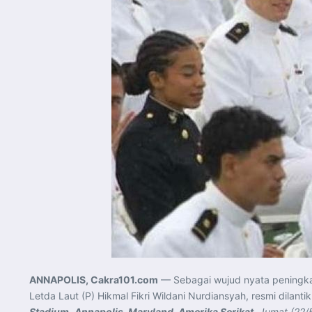
ANNAPOLIS, Cakra101.com
— Sebagai wujud nyata peningkata
Letda Laut (P) Hikmal Fikri Wildani Nurdiansyah, resmi dilanti
Stadium
,
Annapolis, Maryland, Amerika Serikat
,
Jumat (22/