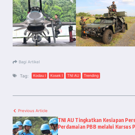
Bagi Artikel
Tag:
Kodau I
Kosek I
TNI AU
Trending
Previous Article
TNI AU Tingkatkan Kesiapan Pers
Perdamaian PBB melalui Kursus Pr