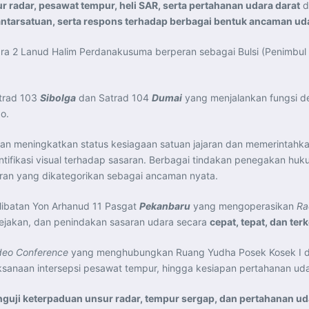
adar, pesawat tempur, heli SAR, serta pertahanan udara darat
d
 antarsatuan, serta respons terhadap berbagai bentuk ancaman ud
ara 2 Lanud Halim Perdanakusuma berperan sebagai Bulsi (Penimbul
atrad 103
Sibolga
dan Satrad 104
Dumai
yang menjalankan fungsi d
o.
tihan meningkatkan status kesiagaan satuan jajaran dan memerintah
dentifikasi visual terhadap sasaran. Berbagai tindakan penegakan huk
ran yang dikategorikan sebagai ancaman nyata.
pelibatan Yon Arhanud 11 Pasgat
Pekanbaru
yang mengoperasikan
Ra
jejakan, dan penindakan sasaran udara secara
cepat, tepat, dan ter
deo Conference
yang menghubungkan Ruang Yudha Posek Kosek I den
sanaan intersepsi pesawat tempur, hingga kesiapan pertahanan uda
guji keterpaduan unsur radar, tempur sergap, dan pertahanan ud