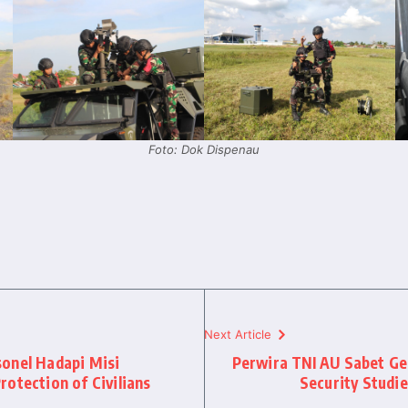
Foto: Dok Dispenau
Next Article
onel Hadapi Misi
Perwira TNI AU Sabet Gel
otection of Civilians
Security Studi