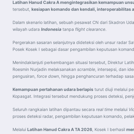
Latihan Hanud Cakra A mengintegrasikan kemampuan unsur r
tersebut,
kesiapan komando dan kendali, interoperabilitas
Dalam skenario latihan, sebuah pesawat CN dari Skadron Ud
wilayah udara
Indonesia
tanpa
flight clearance
.
Pergerakan sasaran selanjutnya dideteksi oleh unsur radar S
Posek Kosek I sebagai dasar pengambilan keputusan komand
Menindaklanjuti perkembangan situasi tersebut, Direktur La
Roesmin Nurjadin melaksanakan
scramble
, intersepsi, dan i
pengusiran,
force down
, hingga penghancuran terhadap sasa
Kemampuan pertahanan udara berlapis
turut diuji melalui 
Kopasgat. Integrasi tersebut mendukung proses deteksi, pen
Seluruh rangkaian latihan dipantau secara
real time
melalui
Vi
proses deteksi radar, pengambilan keputusan komando, pelak
Melalui
Latihan Hanud Cakra A TA 2026
, Kosek I berhasil
men