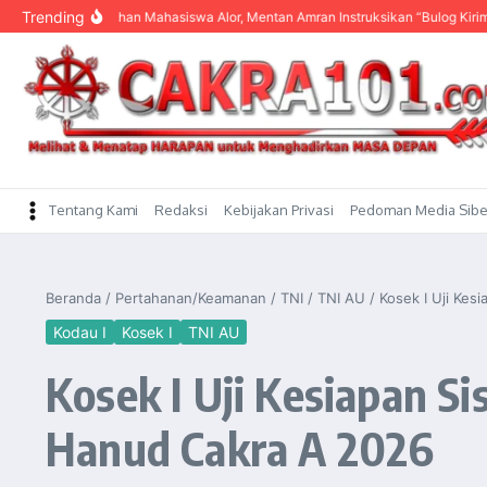
content
Trending
Dengar Keluhan Mahasiswa Alor, Mentan Amran Instruksikan “Bulog Kirim Beras”
Tentang Kami
Redaksi
Kebijakan Privasi
Pedoman Media Sibe
Beranda
/
Pertahanan/Keamanan
/
TNI
/
TNI AU
/
Kosek I Uji Kes
Kodau I
Kosek I
TNI AU
Kosek I Uji Kesiapan S
Hanud Cakra A 2026