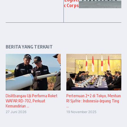
c Corps
BERITA YANG TERKAIT
Dislitbangau Uji Performa Roket
Pertemuan 2+2 di Tokyo, Menhan
WAFAR RD-702, Perkuat
RI Sjafrie : Indonesia–Jepang Ting
Kemandirian ...
...
27 Juni 2026
19 November 2025