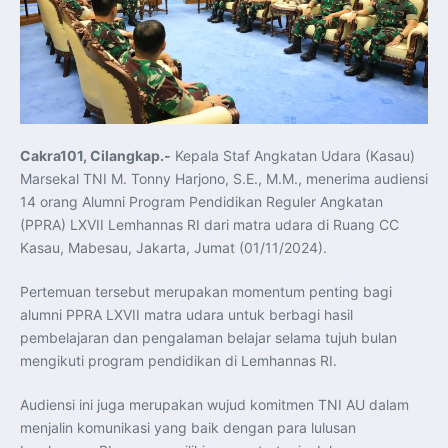
Presiden Prabowo Perkuat Sinergi Perguruan Tinggi dan
PT PAL untuk Majukan Industri Perkapalan Nasional
KASAL dan Panglima Armada Pasifik Rusia Resmi Buka
Latma ORRUDA 2026
T-50i Golden Eagle TNI AU Meriahkan Pitch Black Mindil
Beach Flying Display 2026
Indonesia dan Turki Sepakati Joint Action Plan 2026–
2027, Perkuat Pasar Kerja Inklusif hingga Transformasi
Balai Vokasi
TNI AU Tingkatkan Kemampuan Personel melalui
Pelatihan Signal Radio untuk Misi Pertahanan Udara dan
Cakra101, Cilangkap.-
Kepala Staf Angkatan Udara (Kasau)
Radar
Marsekal TNI M. Tonny Harjono, S.E., M.M., menerima audiensi
Menkeu Purbaya Instruksikan Penyelarasan Aturan KEK
untuk Perkuat Daya Saing Industri Dalam Negeri
14 orang Alumni Program Pendidikan Reguler Angkatan
Mentan Amran Pacu Produksi Gula Nasional, Target
(PPRA) LXVII Lemhannas RI dari matra udara di Ruang CC
Swasembada Gula Putih Dua Tahun dan Tembus 3 Juta
Ton
Kasau, Mabesau, Jakarta, Jumat (01/11/2024).
Menlu Sugiono Tekankan Inovasi sebagai Kunci
Penguatan Kerja Sama Konkret ASEAN Plus Three
Latma ORRUDA 2026 di Vladivostok Perkuat Diplomasi
Pertemuan tersebut merupakan momentum penting bagi
Maritim TNI AL dan Rusia
Latihan DACT di Exercise Pitch Black 2026 Tingkatkan
alumni PPRA LXVII matra udara untuk berbagi hasil
Kesiapan Tempur Penerbang TNI AU
pembelajaran dan pengalaman belajar selama tujuh bulan
Menlu Sugiono: “Kekuatan Ekonomi ASEAN-RRT Harus
Menjadi Penopang Stabilitas Kawasan”
mengikuti program pendidikan di Lemhannas RI.
ASEAN dan Amerika Serikat Perkuat Kemitraan untuk
Jaga Stabilitas Kawasan dan Dorong Pertumbuhan
Ekonomi
Audiensi ini juga merupakan wujud komitmen TNI AU dalam
Presiden Prabowo Terima Direktur FBI, Indonesia dan AS
Perkuat Kerja Sama Repatriasi Artefak Budaya
menjalin komunikasi yang baik dengan para lulusan
Menteri PKP dan Ketua DEN Perkuat Kolaborasi