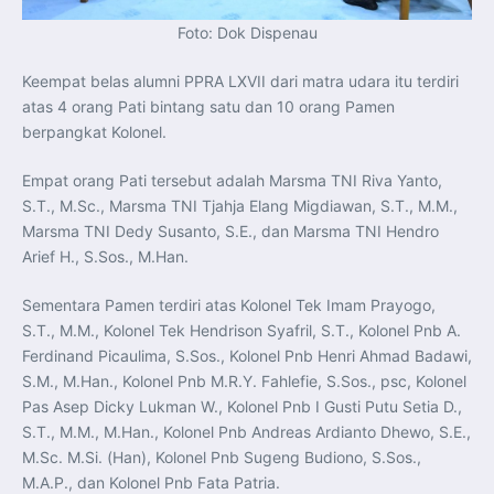
Foto: Dok Dispenau
Keempat belas alumni PPRA LXVII dari matra udara itu terdiri
atas 4 orang Pati bintang satu dan 10 orang Pamen
berpangkat Kolonel.
Empat orang Pati tersebut adalah Marsma TNI Riva Yanto,
S.T., M.Sc., Marsma TNI Tjahja Elang Migdiawan, S.T., M.M.,
Marsma TNI Dedy Susanto, S.E., dan Marsma TNI Hendro
Arief H., S.Sos., M.Han.
Sementara Pamen terdiri atas Kolonel Tek Imam Prayogo,
S.T., M.M., Kolonel Tek Hendrison Syafril, S.T., Kolonel Pnb A.
Ferdinand Picaulima, S.Sos., Kolonel Pnb Henri Ahmad Badawi,
S.M., M.Han., Kolonel Pnb M.R.Y. Fahlefie, S.Sos., psc, Kolonel
Pas Asep Dicky Lukman W., Kolonel Pnb I Gusti Putu Setia D.,
S.T., M.M., M.Han., Kolonel Pnb Andreas Ardianto Dhewo, S.E.,
M.Sc. M.Si. (Han), Kolonel Pnb Sugeng Budiono, S.Sos.,
M.A.P., dan Kolonel Pnb Fata Patria.