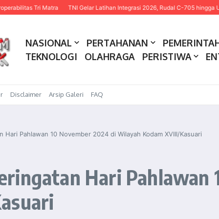
as Tri Matra
TNI Gelar Latihan Integrasi 2026, Rudal C-705 hingga USV Kam
NASIONAL
PERTAHANAN
PEMERINTA
TEKNOLOGI
OLAHRAGA
PERISTIWA
EN
r
Disclaimer
Arsip Galeri
FAQ
n Hari Pahlawan 10 November 2024 di Wilayah Kodam XVIII/Kasuari
ringatan Hari Pahlawan 
asuari