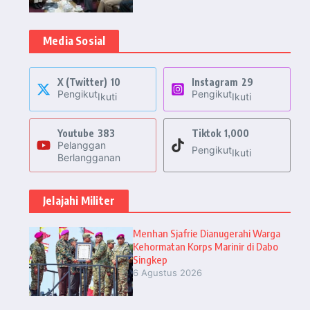
Media Sosial
X (Twitter)
10
Instagram
29
Pengikut
Pengikut
Ikuti
Ikuti
Youtube
383
Tiktok
1,000
Pelanggan
Pengikut
Ikuti
Berlangganan
Jelajahi Militer
Menhan Sjafrie Dianugerahi Warga
Kehormatan Korps Marinir di Dabo
Singkep
6 Agustus 2026