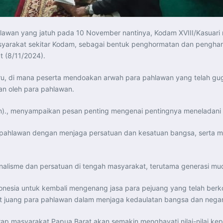
awan yang jatuh pada 10 November nantinya, Kodam XVIII/Kasuari 
 masyarakat sekitar Kodam, sebagai bentuk penghormatan dan pengha
 (8/11/2024).
, di mana peserta mendoakan arwah para pahlawan yang telah gugur.
an oleh para pahlawan.
Han)., menyampaikan pesan penting mengenai pentingnya meneladani
a pahlawan dengan menjaga persatuan dan kesatuan bangsa, serta 
alisme dan persatuan di tengah masyarakat, terutama generasi mud
nesia untuk kembali mengenang jasa para pejuang yang telah berko
t juang para pahlawan dalam menjaga kedaulatan bangsa dan negar
arap masyarakat Papua Barat akan semakin menghayati nilai-nilai 