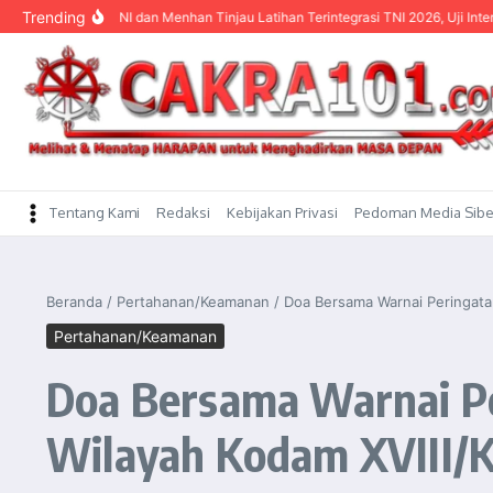
content
Trending
anglima TNI dan Menhan Tinjau Latihan Terintegrasi TNI 2026, Uji Interoperabilit
Tentang Kami
Redaksi
Kebijakan Privasi
Pedoman Media Sibe
Beranda
/
Pertahanan/Keamanan
/
Doa Bersama Warnai Peringata
Pertahanan/Keamanan
Doa Bersama Warnai Pe
Wilayah Kodam XVIII/K