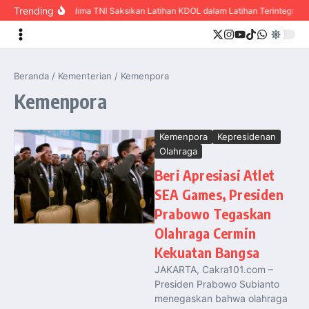
content
Trending
Panglima TNI Saksikan Latihan KDOL dalam Latihan Terintegrasi 
Beranda
/
Kementerian
/
Kemenpora
Kemenpora
Kemenpora
Kepresidenan
Olahraga
Beri Apresiasi Atlet
SEA Games, Presiden
Prabowo Tegaskan
Olahraga Cermin
Kekuatan Bangsa
JAKARTA, Cakra101.com –
Presiden Prabowo Subianto
menegaskan bahwa olahraga