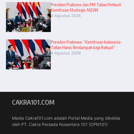
Presiden Prabowo dan PM Tailan Perkuat
Kemitraan Strategis ASEAN
4 Agustus 2026
Presiden Prabowo: “Kemitraan Indonesia–
Tailan Harus Berdampak bagi Rakyat”
4 Agustus 2026
CAKRA101.COM
Media Cakra101.com adalah Portal Media yang dikelola
oleh PT. Cakra Persada Nusantara 101 (CPN101)