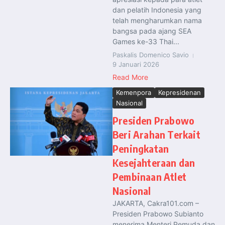
dan pelatih Indonesia yang
telah mengharumkan nama
bangsa pada ajang SEA
Games ke-33 Thai...
Paskalis Domenico Savio
9 Januari 2026
Read More
Kemenpora
Kepresidenan
Nasional
Presiden Prabowo
Beri Arahan Terkait
Peningkatan
Kesejahteraan dan
Pembinaan Atlet
Nasional
JAKARTA, Cakra101.com –
Presiden Prabowo Subianto
menerima Menteri Pemuda dan