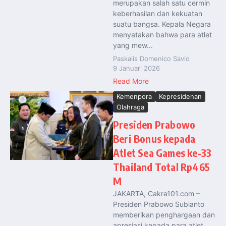
merupakan salah satu cermin
keberhasilan dan kekuatan
suatu bangsa. Kepala Negara
menyatakan bahwa para atlet
yang mew...
Paskalis Domenico Savio
9 Januari 2026
Read More
Kemenpora
Kepresidenan
Olahraga
Presiden Prabowo
Beri Bonus kepada
Atlet Sea Games ke-33
Thailand Total Rp465
M
JAKARTA, Cakra101.com –
Presiden Prabowo Subianto
memberikan penghargaan dan
apresiasi kepada para atlet