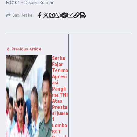
MC101 – Dispen Kormar
Bagi Artikel
Previous Article
Serka
Fajar
Terima
Apresi
asi
Pangli
ma TNI
Atas
Presta
si Juara
1
Lomba
KCT