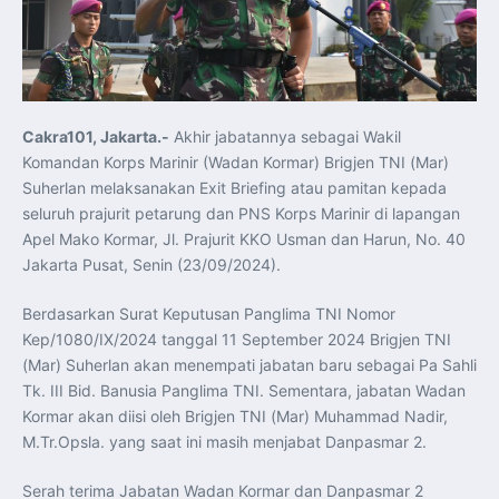
Koordinasi Jaga Stabilitas Keuangan dan Kepercayaan
Pasar
Presiden Prabowo Perkuat Sinergi Perguruan Tinggi dan
PT PAL untuk Majukan Industri Perkapalan Nasional
KASAL dan Panglima Armada Pasifik Rusia Resmi Buka
Latma ORRUDA 2026
T-50i Golden Eagle TNI AU Meriahkan Pitch Black Mindil
Beach Flying Display 2026
Cakra101, Jakarta.-
Akhir jabatannya sebagai Wakil
Indonesia dan Turki Sepakati Joint Action Plan 2026–
2027, Perkuat Pasar Kerja Inklusif hingga Transformasi
Komandan Korps Marinir (Wadan Kormar) Brigjen TNI (Mar)
Balai Vokasi
TNI AU Tingkatkan Kemampuan Personel melalui
Suherlan melaksanakan Exit Briefing atau pamitan kepada
Pelatihan Signal Radio untuk Misi Pertahanan Udara dan
seluruh prajurit petarung dan PNS Korps Marinir di lapangan
Radar
Menkeu Purbaya Instruksikan Penyelarasan Aturan KEK
Apel Mako Kormar, Jl. Prajurit KKO Usman dan Harun, No. 40
untuk Perkuat Daya Saing Industri Dalam Negeri
Jakarta Pusat, Senin (23/09/2024).
Mentan Amran Pacu Produksi Gula Nasional, Target
Swasembada Gula Putih Dua Tahun dan Tembus 3 Juta
Ton
Berdasarkan Surat Keputusan Panglima TNI Nomor
Menlu Sugiono Tekankan Inovasi sebagai Kunci
Penguatan Kerja Sama Konkret ASEAN Plus Three
Kep/1080/IX/2024 tanggal 11 September 2024 Brigjen TNI
Latma ORRUDA 2026 di Vladivostok Perkuat Diplomasi
Maritim TNI AL dan Rusia
(Mar) Suherlan akan menempati jabatan baru sebagai Pa Sahli
Latihan DACT di Exercise Pitch Black 2026 Tingkatkan
Tk. III Bid. Banusia Panglima TNI. Sementara, jabatan Wadan
Kesiapan Tempur Penerbang TNI AU
Menlu Sugiono: “Kekuatan Ekonomi ASEAN-RRT Harus
Kormar akan diisi oleh Brigjen TNI (Mar) Muhammad Nadir,
Menjadi Penopang Stabilitas Kawasan”
M.Tr.Opsla. yang saat ini masih menjabat Danpasmar 2.
ASEAN dan Amerika Serikat Perkuat Kemitraan untuk
Jaga Stabilitas Kawasan dan Dorong Pertumbuhan
Ekonomi
Serah terima Jabatan Wadan Kormar dan Danpasmar 2
Presiden Prabowo Terima Direktur FBI, Indonesia dan AS