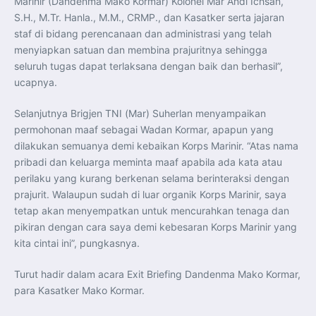
Marinir (Dandenma Mako Kormar) Kolonel Mar Andi Ichsan,
S.H., M.Tr. Hanla., M.M., CRMP., dan Kasatker serta jajaran
staf di bidang perencanaan dan administrasi yang telah
menyiapkan satuan dan membina prajuritnya sehingga
seluruh tugas dapat terlaksana dengan baik dan berhasil”,
ucapnya.
Selanjutnya Brigjen TNI (Mar) Suherlan menyampaikan
permohonan maaf sebagai Wadan Kormar, apapun yang
dilakukan semuanya demi kebaikan Korps Marinir. “Atas nama
pribadi dan keluarga meminta maaf apabila ada kata atau
perilaku yang kurang berkenan selama berinteraksi dengan
prajurit. Walaupun sudah di luar organik Korps Marinir, saya
tetap akan menyempatkan untuk mencurahkan tenaga dan
pikiran dengan cara saya demi kebesaran Korps Marinir yang
kita cintai ini”, pungkasnya.
Turut hadir dalam acara Exit Briefing Dandenma Mako Kormar,
para Kasatker Mako Kormar.