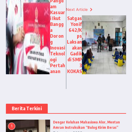
Pangd
am
Next Article
Kasuar
i Ikut
Satgas
Bangg
Yonif
a
642/K
Doron
ps
g
Laksan
Inovasi
akan
Teknol
Gadik
ogi
di SMP
Pertah
3
anan
KOKAS
Berita Terkini
Dengar Keluhan Mahasiswa Alor, Mentan
1
Amran Instruksikan “Bulog Kirim Beras”