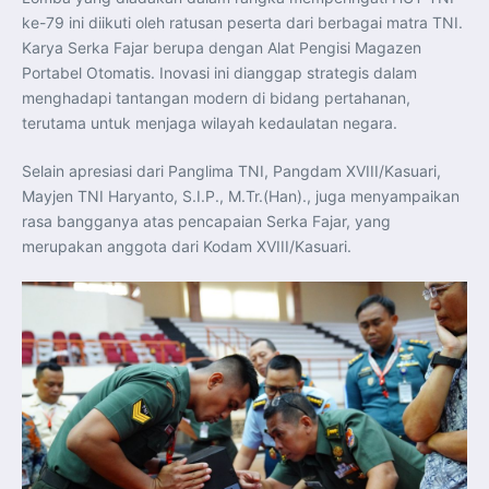
Indonesia Dorong ASEAN dan Uni Eropa Perkuat
ke-79 ini diikuti oleh ratusan peserta dari berbagai matra TNI.
Stabilitas Global melalui Kemitraan Strategis
Menlu RI Dorong Kemitraan Ekonomi ASEAN–Korea
Karya Serka Fajar berupa dengan Alat Pengisi Magazen
Selatan untuk Perkuat Ketahanan Kawasan
Kemitraan ASEAN–Kanada Perkuat Ketahanan Ekonomi,
Portabel Otomatis. Inovasi ini dianggap strategis dalam
Pangan, dan Energi Kawasan
menghadapi tantangan modern di bidang pertahanan,
ASEAN dan India Perkuat Ketahanan Kawasan lewat
Kerja Sama Maritim, Ekonomi, dan Kesehatan
terutama untuk menjaga wilayah kedaulatan negara.
BI Pertahankan BI-Rate 5,75 Persen untuk Jaga
Stabilitas dan Dukung Pertumbuhan Ekonomi
Kepala BGN Sudaryono Tegaskan Komitmen Perkuat
Selain apresiasi dari Panglima TNI, Pangdam XVIII/Kasuari,
Transparansi dan Akuntabilitas Program Makan Bergizi
Mayjen TNI Haryanto, S.I.P., M.Tr.(Han)., juga menyampaikan
Gratis
Presiden Prabowo Resmi Lantik Sudaryono sebagai
rasa bangganya atas pencapaian Serka Fajar, yang
Kepala Badan Gizi Nasional
Presiden Prabowo Lantik Sudaryono sebagai Kepala
merupakan anggota dari Kodam XVIII/Kasuari.
Badan Gizi Nasional
Presiden Prabowo Tekankan Integritas dan Loyalitas
sebagai Pedoman Utama Perwira TNI-Polri
Presiden Prabowo Lantik 1.177 Perwira Remaja TNI-Polri
pada Upacara Praspa 2026
Mensesneg Tegaskan Komitmen Pemerintah Bangun
Ekosistem Kendaraan Listrik Nasional
Penerbang T-50i Golden Eagle TNI AU Ikuti Latihan
DBFM dalam Pitch Black 2026 di Australia