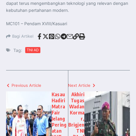
dapat terus mengembangkan teknologi yang relevan dengan
kebutuhan pertahanan modern.
MC101 – Pendam XVIII/Kasuari
Bagi Artikel
Tag:
TNI AD
Previous Article
Next Article
Kasau
Akhiri
Hadiri
Tugas
Matra
Wadan
Fair
Korma
Jelang
r,
Pering
Brigjen
atan
TNI