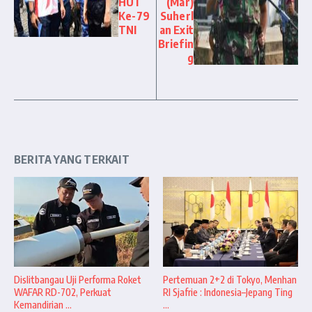
HUT
(Mar)
Ke-79
Suherl
TNI
an Exit
Briefin
g
BERITA YANG TERKAIT
Dislitbangau Uji Performa Roket
Pertemuan 2+2 di Tokyo, Menhan
WAFAR RD-702, Perkuat
RI Sjafrie : Indonesia–Jepang Ting
Kemandirian ...
...