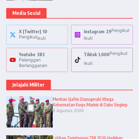
Media Sosial
Pengikut
X (Twitter)
10
Instagram
29
Pengikut
Ikuti
Ikuti
Pengikut
Youtube
383
Tiktok
1,000
Pelanggan
Ikuti
Berlangganan
Jelajahi Militer
Menhan Sjafrie Dianugerahi Warga
Kehormatan Korps Marinir di Dabo Singkep
6 Agustus 2026
Latihan Terintegrasi TNI 2026 Hadirkan