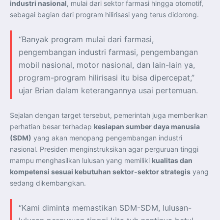
industri nasional
, mulai dari sektor farmasi hingga otomotif,
Perkuat Kerja Sama Repatriasi Artefak Budaya
Menteri PKP dan Ketua DEN Perkuat Kolaborasi
sebagai bagian dari program hilirisasi yang terus didorong.
Teknologi, Data, dan Pembiayaan Demi Percepatan
Program 3 Juta Rumah
Pendaftaran MagangHub Angkatan II Batch 1 Dibuka
“Banyak program mulai dari farmasi,
hingga 28 Juli 2026, Kesempatan Raih Pengalaman Kerja
dan Sertifikasi Kompetensi
pengembangan industri farmasi, pengembangan
KASAU Bekali 154 Perwira Remaja AAU 2026, Tekankan
Integritas dan Profesionalisme sebagai Bekal
mobil nasional, motor nasional, dan lain-lain ya,
Pengabdian
Menlu Sugiono Dorong Kemitraan ASEAN–Inggris yang
program-program hilirisasi itu bisa dipercepat,”
Lebih Erat Hadapi Tantangan Global
Indonesia Dorong ASEAN dan Uni Eropa Perkuat
ujar Brian dalam keterangannya usai pertemuan.
Stabilitas Global melalui Kemitraan Strategis
Menlu RI Dorong Kemitraan Ekonomi ASEAN–Korea
Selatan untuk Perkuat Ketahanan Kawasan
Sejalan dengan target tersebut, pemerintah juga memberikan
Kemitraan ASEAN–Kanada Perkuat Ketahanan Ekonomi,
Pangan, dan Energi Kawasan
perhatian besar terhadap
kesiapan sumber daya manusia
ASEAN dan India Perkuat Ketahanan Kawasan lewat
(SDM)
yang akan menopang pengembangan industri
Kerja Sama Maritim, Ekonomi, dan Kesehatan
BI Pertahankan BI-Rate 5,75 Persen untuk Jaga
nasional. Presiden menginstruksikan agar perguruan tinggi
Stabilitas dan Dukung Pertumbuhan Ekonomi
Kepala BGN Sudaryono Tegaskan Komitmen Perkuat
mampu menghasilkan lulusan yang memiliki
kualitas dan
Transparansi dan Akuntabilitas Program Makan Bergizi
kompetensi sesuai kebutuhan sektor-sektor strategis
yang
Gratis
sedang dikembangkan.
“Kami diminta memastikan SDM-SDM, lulusan-