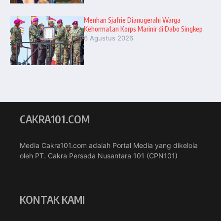
Menhan Sjafrie Dianugerahi Warga
Kehormatan Korps Marinir di Dabo Singkep
6 Agustus 2026
CAKRA101.COM
Media Cakra101.com adalah Portal Media yang dikelola
oleh PT. Cakra Persada Nusantara 101 (CPN101)
KONTAK KAMI