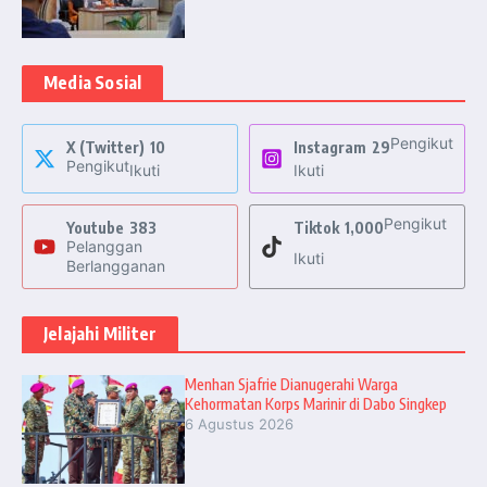
Media Sosial
Pengikut
X (Twitter)
10
Instagram
29
Pengikut
Ikuti
Ikuti
Pengikut
Youtube
383
Tiktok
1,000
Pelanggan
Ikuti
Berlangganan
Jelajahi Militer
Menhan Sjafrie Dianugerahi Warga
Kehormatan Korps Marinir di Dabo Singkep
6 Agustus 2026