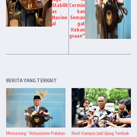
Stabilit
Cermin
as
kan
Nasion
Seman
al
gat
Keban
gsaan”
BERITA YANG TERKAIT
Mensesneg: “Antusiasme Puluhan
Riset Kampus Jadi Ujung Tombak