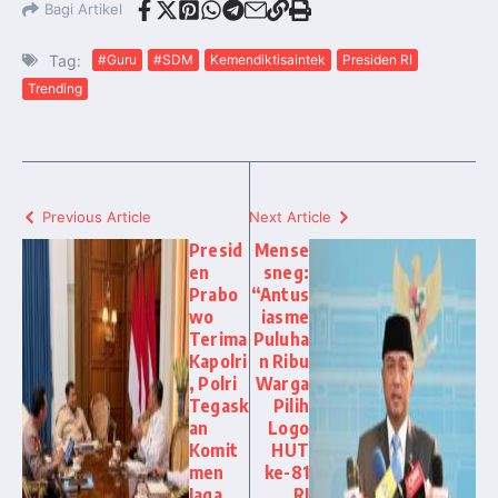
Bagi Artikel
Tag:
#Guru
#SDM
Kemendiktisaintek
Presiden RI
Trending
Previous Article
Next Article
Presid
Mense
en
sneg:
Prabo
“Antus
wo
iasme
Terima
Puluha
Kapolri
n Ribu
, Polri
Warga
Tegask
Pilih
an
Logo
Komit
HUT
men
ke-81
Jaga
RI