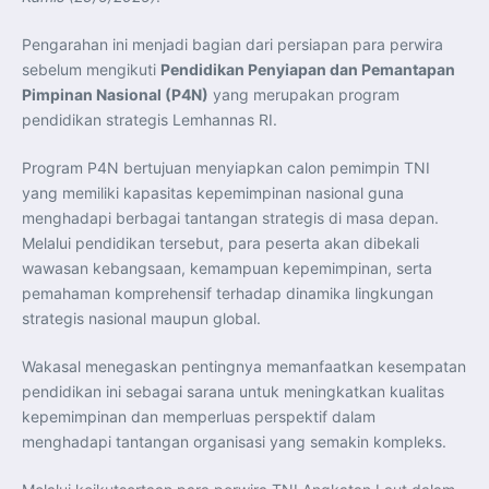
Perkuat Kerja Sama Repatriasi Artefak Budaya
Menteri PKP dan Ketua DEN Perkuat Kolaborasi
Teknologi, Data, dan Pembiayaan Demi Percepatan
Pengarahan ini menjadi bagian dari persiapan para perwira
Program 3 Juta Rumah
sebelum mengikuti
Pendidikan Penyiapan dan Pemantapan
Pendaftaran MagangHub Angkatan II Batch 1 Dibuka
hingga 28 Juli 2026, Kesempatan Raih Pengalaman Kerja
Pimpinan Nasional (P4N)
yang merupakan program
dan Sertifikasi Kompetensi
KASAU Bekali 154 Perwira Remaja AAU 2026, Tekankan
pendidikan strategis Lemhannas RI.
Integritas dan Profesionalisme sebagai Bekal
Pengabdian
Menlu Sugiono Dorong Kemitraan ASEAN–Inggris yang
Program P4N bertujuan menyiapkan calon pemimpin TNI
Lebih Erat Hadapi Tantangan Global
yang memiliki kapasitas kepemimpinan nasional guna
Indonesia Dorong ASEAN dan Uni Eropa Perkuat
Stabilitas Global melalui Kemitraan Strategis
menghadapi berbagai tantangan strategis di masa depan.
Menlu RI Dorong Kemitraan Ekonomi ASEAN–Korea
Melalui pendidikan tersebut, para peserta akan dibekali
Selatan untuk Perkuat Ketahanan Kawasan
Kemitraan ASEAN–Kanada Perkuat Ketahanan Ekonomi,
wawasan kebangsaan, kemampuan kepemimpinan, serta
Pangan, dan Energi Kawasan
ASEAN dan India Perkuat Ketahanan Kawasan lewat
pemahaman komprehensif terhadap dinamika lingkungan
Kerja Sama Maritim, Ekonomi, dan Kesehatan
strategis nasional maupun global.
BI Pertahankan BI-Rate 5,75 Persen untuk Jaga
Stabilitas dan Dukung Pertumbuhan Ekonomi
Kepala BGN Sudaryono Tegaskan Komitmen Perkuat
Wakasal menegaskan pentingnya memanfaatkan kesempatan
Transparansi dan Akuntabilitas Program Makan Bergizi
Gratis
pendidikan ini sebagai sarana untuk meningkatkan kualitas
kepemimpinan dan memperluas perspektif dalam
menghadapi tantangan organisasi yang semakin kompleks.