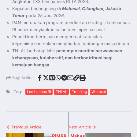
Angkatan LXX Lemhannas RI TA 2026.
Kegiatan berlangsung di
Mabesal, Cilangkap, Jakarta
Timur
pada
25 Juni 2026
.
P4N merupakan program pendidikan strategis Lemhannas
RI untuk menyiapkan calon pemimpin nasional.
Pendidikan bertujuan memperkuat kapasitas
kepemimpinan dalam menghadapi tantangan masa depan.
TNI AL berharap lahir
pemimpin maritim berwawasan
kebangsaan, kolaboratif, dan berkontribusi bagi
kemajuan bangsa
.
Bagi Artikel
Tag:
Lemhannas RI
TNI AL
Trending
Wakasal
Previous Article
Next Article
RIMPA
Mabes