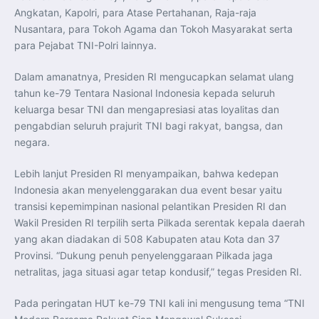
Perkuat Kerja Sama Repatriasi Artefak Budaya
Angkatan, Kapolri, para Atase Pertahanan, Raja-raja
Menteri PKP dan Ketua DEN Perkuat Kolaborasi
Teknologi, Data, dan Pembiayaan Demi Percepatan
Nusantara, para Tokoh Agama dan Tokoh Masyarakat serta
Program 3 Juta Rumah
para Pejabat TNI-Polri lainnya.
Pendaftaran MagangHub Angkatan II Batch 1 Dibuka
hingga 28 Juli 2026, Kesempatan Raih Pengalaman Kerja
dan Sertifikasi Kompetensi
Dalam amanatnya, Presiden RI mengucapkan selamat ulang
KASAU Bekali 154 Perwira Remaja AAU 2026, Tekankan
Integritas dan Profesionalisme sebagai Bekal
tahun ke-79 Tentara Nasional Indonesia kepada seluruh
Pengabdian
Menlu Sugiono Dorong Kemitraan ASEAN–Inggris yang
keluarga besar TNI dan mengapresiasi atas loyalitas dan
Lebih Erat Hadapi Tantangan Global
pengabdian seluruh prajurit TNI bagi rakyat, bangsa, dan
Indonesia Dorong ASEAN dan Uni Eropa Perkuat
Stabilitas Global melalui Kemitraan Strategis
negara.
Menlu RI Dorong Kemitraan Ekonomi ASEAN–Korea
Selatan untuk Perkuat Ketahanan Kawasan
Kemitraan ASEAN–Kanada Perkuat Ketahanan Ekonomi,
Lebih lanjut Presiden RI menyampaikan, bahwa kedepan
Pangan, dan Energi Kawasan
Indonesia akan menyelenggarakan dua event besar yaitu
ASEAN dan India Perkuat Ketahanan Kawasan lewat
Kerja Sama Maritim, Ekonomi, dan Kesehatan
transisi kepemimpinan nasional pelantikan Presiden RI dan
BI Pertahankan BI-Rate 5,75 Persen untuk Jaga
Stabilitas dan Dukung Pertumbuhan Ekonomi
Wakil Presiden RI terpilih serta Pilkada serentak kepala daerah
Kepala BGN Sudaryono Tegaskan Komitmen Perkuat
yang akan diadakan di 508 Kabupaten atau Kota dan 37
Transparansi dan Akuntabilitas Program Makan Bergizi
Gratis
Provinsi. “Dukung penuh penyelenggaraan Pilkada jaga
netralitas, jaga situasi agar tetap kondusif,” tegas Presiden RI.
Pada peringatan HUT ke-79 TNI kali ini mengusung tema “TNI