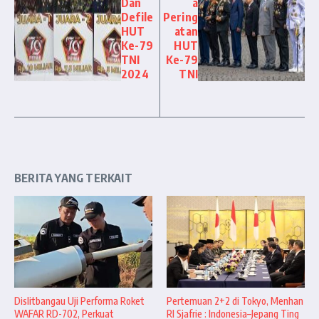
Dan
a
Defile
Pering
HUT
atan
Ke-79
HUT
TNI
Ke-79
2024
TNI
BERITA YANG TERKAIT
Dislitbangau Uji Performa Roket
Pertemuan 2+2 di Tokyo, Menhan
WAFAR RD-702, Perkuat
RI Sjafrie : Indonesia–Jepang Ting