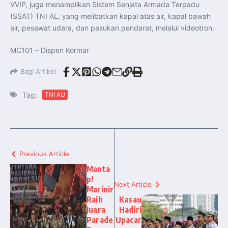
VVIP, juga menampilkan Sistem Senjata Armada Terpadu
(SSAT) TNI AL, yang melibatkan kapal atas air, kapal bawah
air, pesawat udara, dan pasukan pendarat, melalui videotron.
MC101 – Dispen Kormar
Bagi Artikel
Tag:
TNI AU
Previous Article
Manta
p!
Next Article
Marinir
Raih
Kasau
Juara
Hadiri
Parade
Upacar