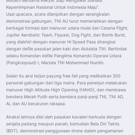
Modern Bersama Rakyat Siap Mengawal Suksesi
Kepemimpinan Nasional Untuk Indonesia Maju”.
Usai upacara, acara dilanjutkan dengan serangkaian
demonstrasi gabungan, TNI AU turut memeriahkan dengan
berbagai formasi dan manuver udara mulai dari Cessna Flight,
Jupiter Aerobatic Team, Flypast, Dog Fight, dan Bomb Burst,
yang diakhiri dengan manuver Hi Speed Pass dirangkai
dengan defile pasukan jalan kaki dan Alutsista TNI. Bertindak
selaku Komandan defile Panglima Komando Operasi Udara
(Pangkoopsud) I, Marsda TNI Mohammad Nurdin.
Selain itu aksi terjun payung free fall yang melibatkan 200
personel gabungan dari tiga matra. Para penerjun melakukan
manuver High Altitude High Opening (HAHO), dan membawa
bendera Merah Putih serta bendera panji-panji TNI, TNI AD,
AL dan AU berukuran raksasa.
Atraksi lainnya diisi oleh pasukan kavaleri berkuda dengan
senjata pedang maupun panah, kemudian Bela Diri Taktis
(BDT), demonstrasi penggunaan drone dalam pengamanan