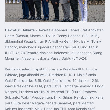
Koordinasi Jaga Stabilitas Keuangan dan Kepercayaan
Pasar
Presiden Prabowo Perkuat Sinergi Perguruan Tinggi dan
PT PAL untuk Majukan Industri Perkapalan Nasional
KASAL dan Panglima Armada Pasifik Rusia Resmi Buka
Latma ORRUDA 2026
T-50i Golden Eagle TNI AU Meriahkan Pitch Black Mindil
Beach Flying Display 2026
Cakra101, Jakarta.-
Jakarta-Dispenau. Kepala Staf Angkatan
Indonesia dan Turki Sepakati Joint Action Plan 2026–
2027, Perkuat Pasar Kerja Inklusif hingga Transformasi
Udara (Kasau), Marsekal TNI M. Tonny Harjono, S.E., M.M.,
Balai Vokasi
TNI AU Tingkatkan Kemampuan Personel melalui
didampingi Ketua Umum PIA Ardhya Garini Ny. Isa M. Tonny
Pelatihan Signal Radio untuk Misi Pertahanan Udara dan
Harjono, menghadiri upacara peringatan Hari Ulang Tahun
Radar
Menkeu Purbaya Instruksikan Penyelarasan Aturan KEK
(HUT) ke-79 Tentara Nasional Indonesia, di Lapangan Silang
untuk Perkuat Daya Saing Industri Dalam Negeri
Monumen Nasional, Jakarta Pusat, Sabtu (5/10/24).
Mentan Amran Pacu Produksi Gula Nasional, Target
Swasembada Gula Putih Dua Tahun dan Tembus 3 Juta
Ton
Bertindak selaku inspektur upacara Presiden RI Ir. H. Joko
Menlu Sugiono Tekankan Inovasi sebagai Kunci
Penguatan Kerja Sama Konkret ASEAN Plus Three
Widodo, juga dihadiri Wakil Presiden RI, K.H. Ma’ruf Amin,
Latma ORRUDA 2026 di Vladivostok Perkuat Diplomasi
Maritim TNI AL dan Rusia
Wakil Presiden ke-6 RI, Wakil Presiden ke-10 dan ke-12 RI,
Latihan DACT di Exercise Pitch Black 2026 Tingkatkan
Wakil Presiden ke-11 RI, para Ketua Lembaga-lembaga Tinggi
Kesiapan Tempur Penerbang TNI AU
Menlu Sugiono: “Kekuatan Ekonomi ASEAN-RRT Harus
Negara, Presiden terpilih RI Jenderal TNI (Purn) Prabowo
Menjadi Penopang Stabilitas Kawasan”
Subianto, Wakil \Presiden terpilih RI Gibran Rakabuming Raka,
ASEAN dan Amerika Serikat Perkuat Kemitraan untuk
Jaga Stabilitas Kawasan dan Dorong Pertumbuhan
para Duta Besar Negara-negara Sahabat, para Menteri
Ekonomi
Presiden Prabowo Terima Direktur FBI, Indonesia dan AS
Kabinet Indonesia Maju, Panglima TNI, para Kepala Staf