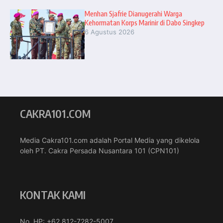
Menhan Sjafrie Dianugerahi Warga
Kehormatan Korps Marinir di Dabo Singkep
6 Agustus 2026
CAKRA101.COM
Media Cakra101.com adalah Portal Media yang dikelola
oleh PT. Cakra Persada Nusantara 101 (CPN101)
KONTAK KAMI
No. HP: +62 812-7282-5007