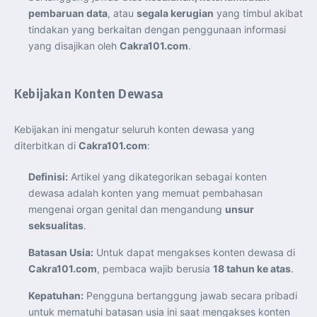
Perkuat Kerja Sama Repatriasi Artefak Budaya
pembaruan data
, atau
segala kerugian
yang timbul akibat
Menteri PKP dan Ketua DEN Perkuat Kolaborasi
Teknologi, Data, dan Pembiayaan Demi Percepatan
tindakan yang berkaitan dengan penggunaan informasi
Program 3 Juta Rumah
yang disajikan oleh
Cakra101.com
.
Pendaftaran MagangHub Angkatan II Batch 1 Dibuka
hingga 28 Juli 2026, Kesempatan Raih Pengalaman Kerja
dan Sertifikasi Kompetensi
KASAU Bekali 154 Perwira Remaja AAU 2026, Tekankan
Integritas dan Profesionalisme sebagai Bekal
Kebijakan Konten Dewasa
Pengabdian
Menlu Sugiono Dorong Kemitraan ASEAN–Inggris yang
Lebih Erat Hadapi Tantangan Global
Indonesia Dorong ASEAN dan Uni Eropa Perkuat
Kebijakan ini mengatur seluruh konten dewasa yang
Stabilitas Global melalui Kemitraan Strategis
diterbitkan di
Cakra101.com
:
Menlu RI Dorong Kemitraan Ekonomi ASEAN–Korea
Selatan untuk Perkuat Ketahanan Kawasan
Kemitraan ASEAN–Kanada Perkuat Ketahanan Ekonomi,
Definisi:
Artikel yang dikategorikan sebagai konten
Pangan, dan Energi Kawasan
ASEAN dan India Perkuat Ketahanan Kawasan lewat
dewasa adalah konten yang memuat pembahasan
Kerja Sama Maritim, Ekonomi, dan Kesehatan
mengenai organ genital dan mengandung
unsur
BI Pertahankan BI-Rate 5,75 Persen untuk Jaga
Stabilitas dan Dukung Pertumbuhan Ekonomi
seksualitas
.
Kepala BGN Sudaryono Tegaskan Komitmen Perkuat
Transparansi dan Akuntabilitas Program Makan Bergizi
Gratis
Batasan Usia:
Untuk dapat mengakses konten dewasa di
Cakra101.com
, pembaca wajib berusia
18 tahun ke atas
.
Kepatuhan:
Pengguna bertanggung jawab secara pribadi
untuk mematuhi batasan usia ini saat mengakses konten