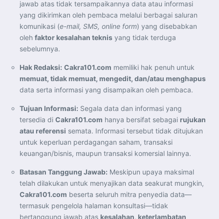
jawab atas tidak tersampaikannya data atau informasi
Koordinasi Jaga Stabilitas Keuangan dan Kepercayaan
Pasar
yang dikirimkan oleh pembaca melalui berbagai saluran
Presiden Prabowo Perkuat Sinergi Perguruan Tinggi dan
PT PAL untuk Majukan Industri Perkapalan Nasional
komunikasi (
e-mail, SMS, online form
) yang disebabkan
KASAL dan Panglima Armada Pasifik Rusia Resmi Buka
oleh
faktor kesalahan teknis
yang tidak terduga
Latma ORRUDA 2026
T-50i Golden Eagle TNI AU Meriahkan Pitch Black Mindil
sebelumnya.
Beach Flying Display 2026
Indonesia dan Turki Sepakati Joint Action Plan 2026–
Hak Redaksi:
Cakra101.com
memiliki hak penuh untuk
2027, Perkuat Pasar Kerja Inklusif hingga Transformasi
Balai Vokasi
memuat, tidak memuat, mengedit, dan/atau menghapus
TNI AU Tingkatkan Kemampuan Personel melalui
Pelatihan Signal Radio untuk Misi Pertahanan Udara dan
data serta informasi yang disampaikan oleh pembaca.
Radar
Menkeu Purbaya Instruksikan Penyelarasan Aturan KEK
Tujuan Informasi:
Segala data dan informasi yang
untuk Perkuat Daya Saing Industri Dalam Negeri
Mentan Amran Pacu Produksi Gula Nasional, Target
tersedia di
Cakra101.com
hanya bersifat sebagai
rujukan
Swasembada Gula Putih Dua Tahun dan Tembus 3 Juta
Ton
atau referensi
semata. Informasi tersebut tidak ditujukan
Menlu Sugiono Tekankan Inovasi sebagai Kunci
untuk keperluan perdagangan saham, transaksi
Penguatan Kerja Sama Konkret ASEAN Plus Three
Latma ORRUDA 2026 di Vladivostok Perkuat Diplomasi
keuangan/bisnis, maupun transaksi komersial lainnya.
Maritim TNI AL dan Rusia
Latihan DACT di Exercise Pitch Black 2026 Tingkatkan
Batasan Tanggung Jawab:
Meskipun upaya maksimal
Kesiapan Tempur Penerbang TNI AU
Menlu Sugiono: “Kekuatan Ekonomi ASEAN-RRT Harus
telah dilakukan untuk menyajikan data seakurat mungkin,
Menjadi Penopang Stabilitas Kawasan”
Cakra101.com
beserta seluruh mitra penyedia data—
ASEAN dan Amerika Serikat Perkuat Kemitraan untuk
Jaga Stabilitas Kawasan dan Dorong Pertumbuhan
termasuk pengelola halaman konsultasi—tidak
Ekonomi
Presiden Prabowo Terima Direktur FBI, Indonesia dan AS
bertanggung jawab atas
kesalahan, keterlambatan