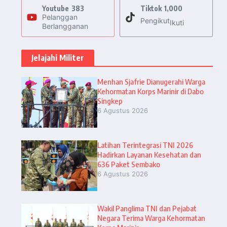
Youtube
383
Tiktok
1,000
Pelanggan
Pengikut
Ikuti
Berlangganan
Jelajahi Militer
Menhan Sjafrie Dianugerahi Warga
Kehormatan Korps Marinir di Dabo
Singkep
6 Agustus 2026
Latihan Terintegrasi TNI 2026
Hadirkan Layanan Kesehatan dan
636 Paket Sembako
6 Agustus 2026
Wakil Panglima TNI dan Pejabat
Negara Terima Warga Kehormatan