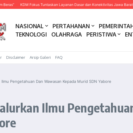
KDM Fokus Tuntaskan Layanan Dasar dan Konektivitas Jawa Barat pada 20
NASIONAL
PERTAHANAN
PEMERINTA
TEKNOLOGI
OLAHRAGA
PERISTIWA
EN
r
Disclaimer
Arsip Galeri
FAQ
an Ilmu Pengetahuan Dan Wawasan Kepada Murid SDN Yabore
 Salurkan Ilmu Pengetahu
ore