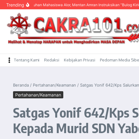
content
Trending
engar Keluhan Mahasiswa Alor, Mentan Amran Instruksikan “Bulog Kirim Beras”
Tentang Kami
Redaksi
Kebijakan Privasi
Pedoman Media Sibe
Beranda
/
Pertahanan/Keamanan
/
Satgas Yonif 642/Kps Salurk
Pertahanan/Keamanan
Satgas Yonif 642/Kps
Kepada Murid SDN Yab