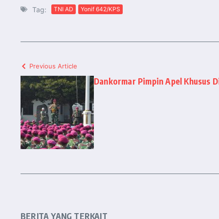
Tag:
TNI AD
Yonif 642/KPS
Previous Article
Dankormar Pimpin Apel Khusus Di
BERITA YANG TERKAIT