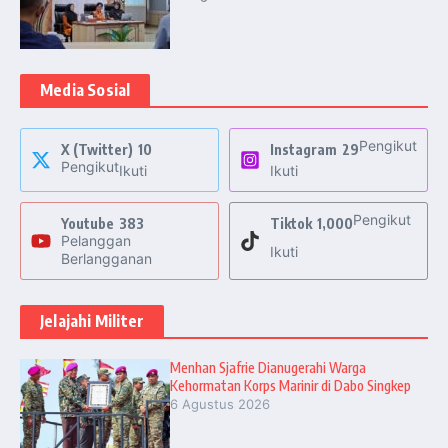
Media Sosial
Pengikut
X (Twitter)
10
Instagram
29
Pengikut
Ikuti
Ikuti
Pengikut
Youtube
383
Tiktok
1,000
Pelanggan
Ikuti
Berlangganan
Jelajahi Militer
Menhan Sjafrie Dianugerahi Warga
Kehormatan Korps Marinir di Dabo Singkep
6 Agustus 2026