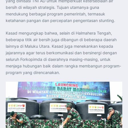
yang diinisasi TNI AD untuk memperkuat ketersediaan air
Perkuat Kerja Sama Repatriasi Artefak Budaya
Menteri PKP dan Ketua DEN Perkuat Kolaborasi
bersih di wilayah strategis. Tujuan utamanya guna
Teknologi, Data, dan Pembiayaan Demi Percepatan
mendukung berbagai program pemerintah, termasuk
Program 3 Juta Rumah
Pendaftaran MagangHub Angkatan II Batch 1 Dibuka
ketahanan pangan dan percepatan pengentasan stunting.
hingga 28 Juli 2026, Kesempatan Raih Pengalaman Kerja
dan Sertifikasi Kompetensi
KASAU Bekali 154 Perwira Remaja AAU 2026, Tekankan
Kasad mengungkap bahwa, selain di Halmahera Tengah,
Integritas dan Profesionalisme sebagai Bekal
Pengabdian
beberapa titik air bersih juga dibangun di beberapa daerah
Menlu Sugiono Dorong Kemitraan ASEAN–Inggris yang
lainnya di Maluku Utara. Kasad juga menekankan kepada
Lebih Erat Hadapi Tantangan Global
Indonesia Dorong ASEAN dan Uni Eropa Perkuat
jajarannya agar terus berkomunikasi dan bersinergi dengan
Stabilitas Global melalui Kemitraan Strategis
seluruh Forkopimda di daerahnya masing-masing, untuk
Menlu RI Dorong Kemitraan Ekonomi ASEAN–Korea
Selatan untuk Perkuat Ketahanan Kawasan
menjaga hubungan baik dalam rangka membangun program-
Kemitraan ASEAN–Kanada Perkuat Ketahanan Ekonomi,
Pangan, dan Energi Kawasan
program yang direncanakan.
ASEAN dan India Perkuat Ketahanan Kawasan lewat
Kerja Sama Maritim, Ekonomi, dan Kesehatan
BI Pertahankan BI-Rate 5,75 Persen untuk Jaga
Stabilitas dan Dukung Pertumbuhan Ekonomi
Kepala BGN Sudaryono Tegaskan Komitmen Perkuat
Transparansi dan Akuntabilitas Program Makan Bergizi
Gratis