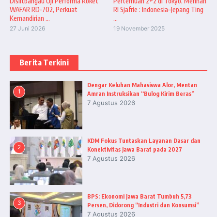
Dislitbangau Uji Performa Roket
Pertemuan 2+2 di Tokyo, Menhan
WAFAR RD-702, Perkuat
RI Sjafrie : Indonesia–Jepang Ting
Kemandirian ...
...
27 Juni 2026
19 November 2025
Berita Terkini
Dengar Keluhan Mahasiswa Alor, Mentan
1
Amran Instruksikan “Bulog Kirim Beras”
7 Agustus 2026
KDM Fokus Tuntaskan Layanan Dasar dan
2
Konektivitas Jawa Barat pada 2027
7 Agustus 2026
BPS: Ekonomi Jawa Barat Tumbuh 5,73
3
Persen, Didorong “Industri dan Konsumsi”
7 Agustus 2026