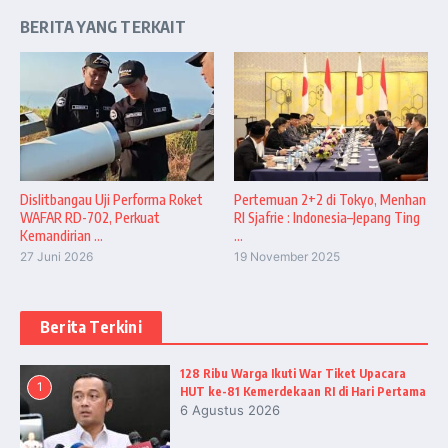
BERITA YANG TERKAIT
Dislitbangau Uji Performa Roket
Pertemuan 2+2 di Tokyo, Menhan
WAFAR RD-702, Perkuat
RI Sjafrie : Indonesia–Jepang Ting
Kemandirian ...
...
27 Juni 2026
19 November 2025
Berita Terkini
128 Ribu Warga Ikuti War Tiket Upacara
1
HUT ke-81 Kemerdekaan RI di Hari Pertama
6 Agustus 2026