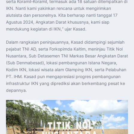
serta Koramil-Koramil, termasuk ada 18 satuan ditempatkan di
Indonesia Dorong ASEAN dan Uni Eropa Perkuat
Stabilitas Global melalui Kemitraan Strategis
IKN. Nanti kami yakinkan rencana untuk mengirimkan
Menlu RI Dorong Kemitraan Ekonomi ASEAN–Korea
Selatan untuk Perkuat Ketahanan Kawasan
alutsista dan personelnya. Kita berharap nanti tanggal 17
Kemitraan ASEAN–Kanada Perkuat Ketahanan Ekonomi,
Agustus 2024, Angkatan Darat khususnya, kami siap
Pangan, dan Energi Kawasan
ASEAN dan India Perkuat Ketahanan Kawasan lewat
mendukung kegiatan di IKN,“ ujar Kasad.
Kerja Sama Maritim, Ekonomi, dan Kesehatan
BI Pertahankan BI-Rate 5,75 Persen untuk Jaga
Stabilitas dan Dukung Pertumbuhan Ekonomi
Dalam rangkaian peninjauannya, Kasad didampingi sejumlah
Kepala BGN Sudaryono Tegaskan Komitmen Perkuat
pejabat TNI AD, serta Forkopimda Kaltim, meninjau Titik Nol
Transparansi dan Akuntabilitas Program Makan Bergizi
Gratis
Nusantara, Sub Detasemen TNI Markas Besar Angkatan Darat
Presiden Prabowo Resmi Lantik Sudaryono sebagai
Kepala Badan Gizi Nasional
(Sub Denmabesad), lokasi pembangunan Istana Negara,
Presiden Prabowo Lantik Sudaryono sebagai Kepala
Kodim IKN, lokasi wisata alam Glamping IKN, serta Pelabuhan
Badan Gizi Nasional
Presiden Prabowo Tekankan Integritas dan Loyalitas
PT. IHM. Kasad pun mengapresiasi progres pembangunan
sebagai Pedoman Utama Perwira TNI-Polri
infrastruktur IKN yang diprediksi akan berkembang pesat ke
Presiden Prabowo Lantik 1.177 Perwira Remaja TNI-Polri
pada Upacara Praspa 2026
depannya.
Mensesneg Tegaskan Komitmen Pemerintah Bangun
Ekosistem Kendaraan Listrik Nasional
Penerbang T-50i Golden Eagle TNI AU Ikuti Latihan
DBFM dalam Pitch Black 2026 di Australia