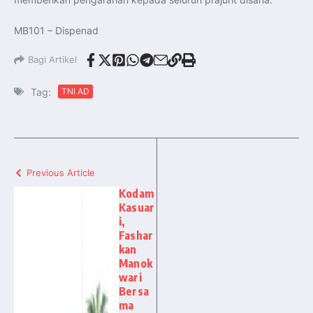
MB101 – Dispenad
Bagi Artikel
Tag:
TNI AD
Previous Article
Kodam
Kasuar
i,
Fashar
kan
Manok
wari
Bersa
ma