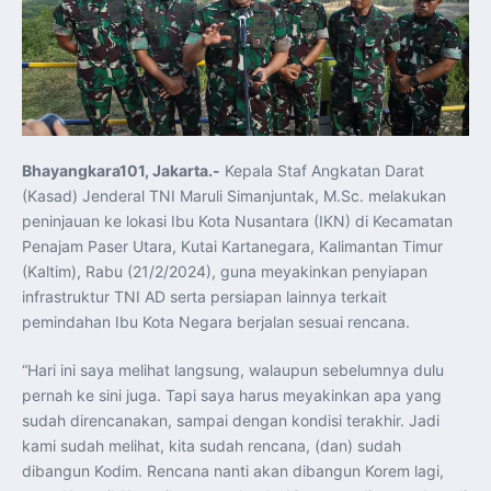
Pelatihan Signal Radio untuk Misi Pertahanan Udara dan
Radar
Menkeu Purbaya Instruksikan Penyelarasan Aturan KEK
untuk Perkuat Daya Saing Industri Dalam Negeri
Mentan Amran Pacu Produksi Gula Nasional, Target
Swasembada Gula Putih Dua Tahun dan Tembus 3 Juta
Ton
Menlu Sugiono Tekankan Inovasi sebagai Kunci
Penguatan Kerja Sama Konkret ASEAN Plus Three
Latma ORRUDA 2026 di Vladivostok Perkuat Diplomasi
Maritim TNI AL dan Rusia
Bhayangkara101, Jakarta.-
Kepala Staf Angkatan Darat
Latihan DACT di Exercise Pitch Black 2026 Tingkatkan
(Kasad) Jenderal TNI Maruli Simanjuntak, M.Sc. melakukan
Kesiapan Tempur Penerbang TNI AU
Menlu Sugiono: “Kekuatan Ekonomi ASEAN-RRT Harus
peninjauan ke lokasi Ibu Kota Nusantara (IKN) di Kecamatan
Menjadi Penopang Stabilitas Kawasan”
Penajam Paser Utara, Kutai Kartanegara, Kalimantan Timur
ASEAN dan Amerika Serikat Perkuat Kemitraan untuk
Jaga Stabilitas Kawasan dan Dorong Pertumbuhan
(Kaltim), Rabu (21/2/2024), guna meyakinkan penyiapan
Ekonomi
Presiden Prabowo Terima Direktur FBI, Indonesia dan AS
infrastruktur TNI AD serta persiapan lainnya terkait
Perkuat Kerja Sama Repatriasi Artefak Budaya
pemindahan Ibu Kota Negara berjalan sesuai rencana.
Menteri PKP dan Ketua DEN Perkuat Kolaborasi
Teknologi, Data, dan Pembiayaan Demi Percepatan
Program 3 Juta Rumah
“Hari ini saya melihat langsung, walaupun sebelumnya dulu
Pendaftaran MagangHub Angkatan II Batch 1 Dibuka
hingga 28 Juli 2026, Kesempatan Raih Pengalaman Kerja
pernah ke sini juga. Tapi saya harus meyakinkan apa yang
dan Sertifikasi Kompetensi
KASAU Bekali 154 Perwira Remaja AAU 2026, Tekankan
sudah direncanakan, sampai dengan kondisi terakhir. Jadi
Integritas dan Profesionalisme sebagai Bekal
kami sudah melihat, kita sudah rencana, (dan) sudah
Pengabdian
Menlu Sugiono Dorong Kemitraan ASEAN–Inggris yang
dibangun Kodim. Rencana nanti akan dibangun Korem lagi,
Lebih Erat Hadapi Tantangan Global