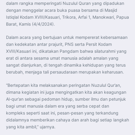
Indonesia Dorong ASEAN dan Uni Eropa Perkuat
dalam rangka memperingati Nuzulul Quran yang dipadukan
Stabilitas Global melalui Kemitraan Strategis
dengan menggelar acara buka puasa bersama di Masjid
Menlu RI Dorong Kemitraan Ekonomi ASEAN–Korea
Selatan untuk Perkuat Ketahanan Kawasan
Istiqlal Kodam XVIII/Kasuari, Trikora, Arfai 1, Manokwari, Papua
Kemitraan ASEAN–Kanada Perkuat Ketahanan Ekonomi,
Pangan, dan Energi Kawasan
Barat, Kamis (4/4/2024).
ASEAN dan India Perkuat Ketahanan Kawasan lewat
Kerja Sama Maritim, Ekonomi, dan Kesehatan
BI Pertahankan BI-Rate 5,75 Persen untuk Jaga
Dalam acara yang bertujuan untuk mempererat kebersamaan
Stabilitas dan Dukung Pertumbuhan Ekonomi
dan kedekatan antar prajurit, PNS serta Persit Kodam
Kepala BGN Sudaryono Tegaskan Komitmen Perkuat
Transparansi dan Akuntabilitas Program Makan Bergizi
XVIII/Kasuari ini, dikatakan Pangdam bahwa silaturahmi yang
Gratis
erat di antara sesama umat manusia adalah amalan yang
Presiden Prabowo Resmi Lantik Sudaryono sebagai
Kepala Badan Gizi Nasional
sangat dianjurkan, di tengah dinamika kehidupan yang terus
Presiden Prabowo Lantik Sudaryono sebagai Kepala
Badan Gizi Nasional
berubah, menjaga tali persaudaraan merupakan keharusan.
Presiden Prabowo Tekankan Integritas dan Loyalitas
sebagai Pedoman Utama Perwira TNI-Polri
Presiden Prabowo Lantik 1.177 Perwira Remaja TNI-Polri
“Bertepatan kita melaksanakan peringatan Nuzulul Qur’an,
pada Upacara Praspa 2026
dimana kegiatan ini juga mengingatkan kita akan keagungan
Mensesneg Tegaskan Komitmen Pemerintah Bangun
Ekosistem Kendaraan Listrik Nasional
Al-qur’an sebagai pedoman hidup, sumber ilmu dan petunjuk
Penerbang T-50i Golden Eagle TNI AU Ikuti Latihan
bagi umat manusia dalam era yang serba cepat dan
DBFM dalam Pitch Black 2026 di Australia
kompleks seperti saat ini, pesan-pesan yang terkandung
didalamnya memberikan cahaya dan arah bagi setiap langkah
yang kita ambil,” ujarnya.