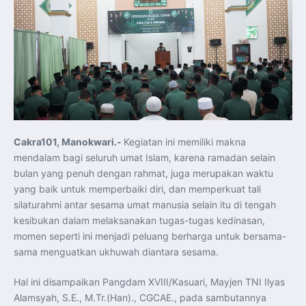
Pelatihan Signal Radio untuk Misi Pertahanan Udara dan
Radar
Menkeu Purbaya Instruksikan Penyelarasan Aturan KEK
untuk Perkuat Daya Saing Industri Dalam Negeri
Mentan Amran Pacu Produksi Gula Nasional, Target
Swasembada Gula Putih Dua Tahun dan Tembus 3 Juta
Ton
Menlu Sugiono Tekankan Inovasi sebagai Kunci
Penguatan Kerja Sama Konkret ASEAN Plus Three
Latma ORRUDA 2026 di Vladivostok Perkuat Diplomasi
Maritim TNI AL dan Rusia
Latihan DACT di Exercise Pitch Black 2026 Tingkatkan
Kesiapan Tempur Penerbang TNI AU
Menlu Sugiono: “Kekuatan Ekonomi ASEAN-RRT Harus
Cakra101, Manokwari.-
Kegiatan ini memiliki makna
Menjadi Penopang Stabilitas Kawasan”
ASEAN dan Amerika Serikat Perkuat Kemitraan untuk
mendalam bagi seluruh umat Islam, karena ramadan selain
Jaga Stabilitas Kawasan dan Dorong Pertumbuhan
Ekonomi
bulan yang penuh dengan rahmat, juga merupakan waktu
Presiden Prabowo Terima Direktur FBI, Indonesia dan AS
yang baik untuk memperbaiki diri, dan memperkuat tali
Perkuat Kerja Sama Repatriasi Artefak Budaya
Menteri PKP dan Ketua DEN Perkuat Kolaborasi
silaturahmi antar sesama umat manusia selain itu di tengah
Teknologi, Data, dan Pembiayaan Demi Percepatan
kesibukan dalam melaksanakan tugas-tugas kedinasan,
Program 3 Juta Rumah
Pendaftaran MagangHub Angkatan II Batch 1 Dibuka
momen seperti ini menjadi peluang berharga untuk bersama-
hingga 28 Juli 2026, Kesempatan Raih Pengalaman Kerja
dan Sertifikasi Kompetensi
sama menguatkan ukhuwah diantara sesama.
KASAU Bekali 154 Perwira Remaja AAU 2026, Tekankan
Integritas dan Profesionalisme sebagai Bekal
Pengabdian
Hal ini disampaikan Pangdam XVIII/Kasuari, Mayjen TNI Ilyas
Menlu Sugiono Dorong Kemitraan ASEAN–Inggris yang
Alamsyah, S.E., M.Tr.(Han)., CGCAE., pada sambutannya
Lebih Erat Hadapi Tantangan Global