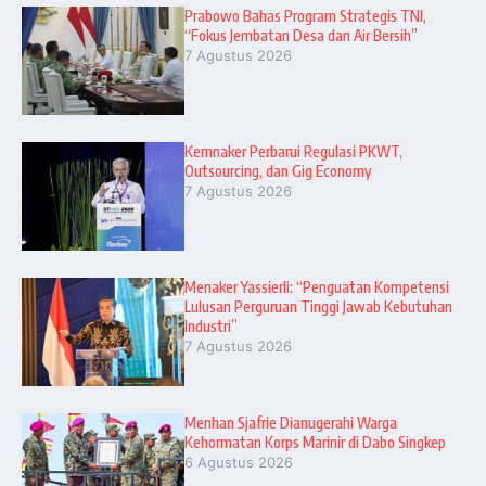
Prabowo Bahas Program Strategis TNI,
“Fokus Jembatan Desa dan Air Bersih”
7 Agustus 2026
Kemnaker Perbarui Regulasi PKWT,
Outsourcing, dan Gig Economy
7 Agustus 2026
Menaker Yassierli: “Penguatan Kompetensi
Lulusan Perguruan Tinggi Jawab Kebutuhan
Industri”
7 Agustus 2026
Menhan Sjafrie Dianugerahi Warga
Kehormatan Korps Marinir di Dabo Singkep
6 Agustus 2026