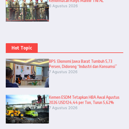
Kehormatan Korps Marinir TNI AL
6 Agustus 2026
Hot Topic
BPS: Ekonomi Jawa Barat Tumbuh 5,73
Persen, Didorong “Industri dan Konsumsi”
7 Agustus 2026
Kemen ESDM Tetapkan HBA Awal Agustus
2026 USD124,44 per Ton, Turun 5,62%
7 Agustus 2026