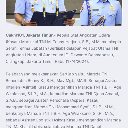
Koordinasi Jaga Stabilitas Keuangan dan Kepercayaan
Pasar
Presiden Prabowo Perkuat Sinergi Perguruan Tinggi dan
PT PAL untuk Majukan Industri Perkapalan Nasional
KASAL dan Panglima Armada Pasifik Rusia Resmi Buka
Latma ORRUDA 2026
T-50i Golden Eagle TNI AU Meriahkan Pitch Black Mindil
Beach Flying Display 2026
Cakra101, Jakarta Timur.-
Kepala Staf Angkatan Udara
Indonesia dan Turki Sepakati Joint Action Plan 2026–
2027, Perkuat Pasar Kerja Inklusif hingga Transformasi
(Kasau) Marsekal TNI M. Tonny Harjono, S.E., M.M. memimpin
Balai Vokasi
TNI AU Tingkatkan Kemampuan Personel melalui
Serah Terima Jabatan (Sertijab) delapan Pejabat Utama TNI
Pelatihan Signal Radio untuk Misi Pertahanan Udara dan
Angkatan Udara, di Auditorium IG. Dewanto Denmabesau,
Radar
Menkeu Purbaya Instruksikan Penyelarasan Aturan KEK
Cilangkap, Jakarta Timur, Rabu (17/4/2024).
untuk Perkuat Daya Saing Industri Dalam Negeri
Mentan Amran Pacu Produksi Gula Nasional, Target
Swasembada Gula Putih Dua Tahun dan Tembus 3 Juta
Pejabat yang melaksanakan Sertijab yaitu, Marsda TNI
Ton
Benedictus Benny K., S.H., Mav.Mgt., MAIR. Sebagai Asisten
Menlu Sugiono Tekankan Inovasi sebagai Kunci
Penguatan Kerja Sama Konkret ASEAN Plus Three
Intelijen (Asintel) Kasau menggantikan Marsda TNI T.B.H. Age
Latma ORRUDA 2026 di Vladivostok Perkuat Diplomasi
Maritim TNI AL dan Rusia
Wiraksono, S.I.P., M.A., kemudian Marsma TNI Djohn Amarul,
Latihan DACT di Exercise Pitch Black 2026 Tingkatkan
S.A.B., sebagai Asisten Personalia (Aspers) Kasau
Kesiapan Tempur Penerbang TNI AU
Menlu Sugiono: “Kekuatan Ekonomi ASEAN-RRT Harus
menggantikan Marsda TNI Mohammad Syafii, S.I.P., M.M.,
Menjadi Penopang Stabilitas Kawasan”
berikutnya Marsda TNI T.B.H. Age Wiraksono, S.I.P., M.A.,
ASEAN dan Amerika Serikat Perkuat Kemitraan untuk
Jaga Stabilitas Kawasan dan Dorong Pertumbuhan
sebagai Asisten Logistik (Aslog) Kasau menggantikan Marsda
Ekonomi
Presiden Prabowo Terima Direktur FBI, Indonesia dan AS
TNI M. Khairil Lubis, selanjutnya Marsma TNI Danet