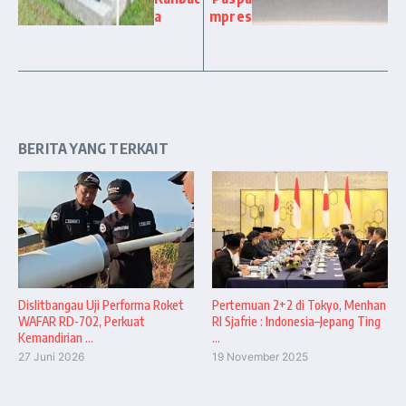
a
mpres
BERITA YANG TERKAIT
Dislitbangau Uji Performa Roket
Pertemuan 2+2 di Tokyo, Menhan
WAFAR RD-702, Perkuat
RI Sjafrie : Indonesia–Jepang Ting
Kemandirian ...
...
27 Juni 2026
19 November 2025