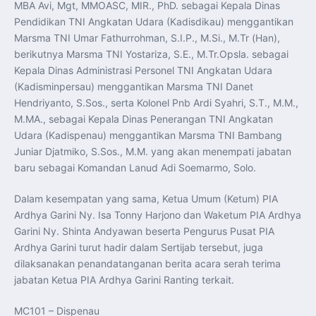
MBA Avi, Mgt, MMOASC, MIR., PhD. sebagai Kepala Dinas
Pendidikan TNI Angkatan Udara (Kadisdikau) menggantikan
Marsma TNI Umar Fathurrohman, S.I.P., M.Si., M.Tr (Han),
berikutnya Marsma TNI Yostariza, S.E., M.Tr.Opsla. sebagai
Kepala Dinas Administrasi Personel TNI Angkatan Udara
(Kadisminpersau) menggantikan Marsma TNI Danet
Hendriyanto, S.Sos., serta Kolonel Pnb Ardi Syahri, S.T., M.M.,
M.MA., sebagai Kepala Dinas Penerangan TNI Angkatan
Udara (Kadispenau) menggantikan Marsma TNI Bambang
Juniar Djatmiko, S.Sos., M.M. yang akan menempati jabatan
baru sebagai Komandan Lanud Adi Soemarmo, Solo.
Dalam kesempatan yang sama, Ketua Umum (Ketum) PIA
Ardhya Garini Ny. Isa Tonny Harjono dan Waketum PIA Ardhya
Garini Ny. Shinta Andyawan beserta Pengurus Pusat PIA
Ardhya Garini turut hadir dalam Sertijab tersebut, juga
dilaksanakan penandatanganan berita acara serah terima
jabatan Ketua PIA Ardhya Garini Ranting terkait.
MC101 – Dispenau