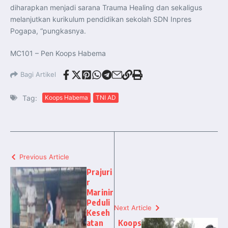
diharapkan menjadi sarana Trauma Healing dan sekaligus
melanjutkan kurikulum pendidikan sekolah SDN Inpres
Pogapa, “pungkasnya.
MC101 – Pen Koops Habema
Bagi Artikel
Tag:
Koops Habema
TNI AD
Previous Article
Prajuri
r
Marinir
Peduli
Next Article
Keseh
atan
Koops