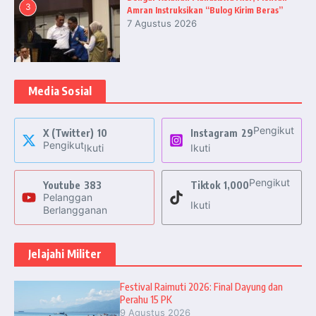
3
Amran Instruksikan “Bulog Kirim Beras”
7 Agustus 2026
Media Sosial
Pengikut
X (Twitter)
10
Instagram
29
Pengikut
Ikuti
Ikuti
Pengikut
Youtube
383
Tiktok
1,000
Pelanggan
Ikuti
Berlangganan
Jelajahi Militer
Festival Raimuti 2026: Final Dayung dan
Perahu 15 PK
9 Agustus 2026