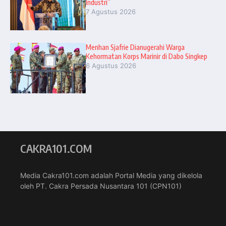
Industri”
7 Agustus 2026
Menhan Sjafrie Dianugerahi Warga
Kehormatan Korps Marinir di Dabo Singkep
6 Agustus 2026
CAKRA101.COM
Media Cakra101.com adalah Portal Media yang dikelola
oleh PT. Cakra Persada Nusantara 101 (CPN101)