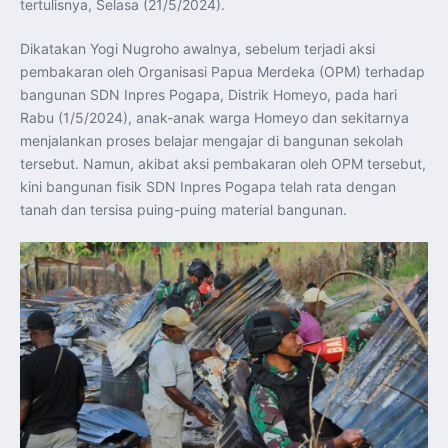
tertulisnya, Selasa (21/5/2024).
Perkuat Kerja Sama Repatriasi Artefak Budaya
Menteri PKP dan Ketua DEN Perkuat Kolaborasi
Teknologi, Data, dan Pembiayaan Demi Percepatan
Dikatakan Yogi Nugroho awalnya, sebelum terjadi aksi
Program 3 Juta Rumah
Pendaftaran MagangHub Angkatan II Batch 1 Dibuka
pembakaran oleh Organisasi Papua Merdeka (OPM) terhadap
hingga 28 Juli 2026, Kesempatan Raih Pengalaman Kerja
dan Sertifikasi Kompetensi
bangunan SDN Inpres Pogapa, Distrik Homeyo, pada hari
KASAU Bekali 154 Perwira Remaja AAU 2026, Tekankan
Rabu (1/5/2024), anak-anak warga Homeyo dan sekitarnya
Integritas dan Profesionalisme sebagai Bekal
Pengabdian
menjalankan proses belajar mengajar di bangunan sekolah
Menlu Sugiono Dorong Kemitraan ASEAN–Inggris yang
tersebut. Namun, akibat aksi pembakaran oleh OPM tersebut,
Lebih Erat Hadapi Tantangan Global
Indonesia Dorong ASEAN dan Uni Eropa Perkuat
kini bangunan fisik SDN Inpres Pogapa telah rata dengan
Stabilitas Global melalui Kemitraan Strategis
tanah dan tersisa puing-puing material bangunan.
Menlu RI Dorong Kemitraan Ekonomi ASEAN–Korea
Selatan untuk Perkuat Ketahanan Kawasan
Kemitraan ASEAN–Kanada Perkuat Ketahanan Ekonomi,
Pangan, dan Energi Kawasan
ASEAN dan India Perkuat Ketahanan Kawasan lewat
Kerja Sama Maritim, Ekonomi, dan Kesehatan
BI Pertahankan BI-Rate 5,75 Persen untuk Jaga
Stabilitas dan Dukung Pertumbuhan Ekonomi
Kepala BGN Sudaryono Tegaskan Komitmen Perkuat
Transparansi dan Akuntabilitas Program Makan Bergizi
Gratis