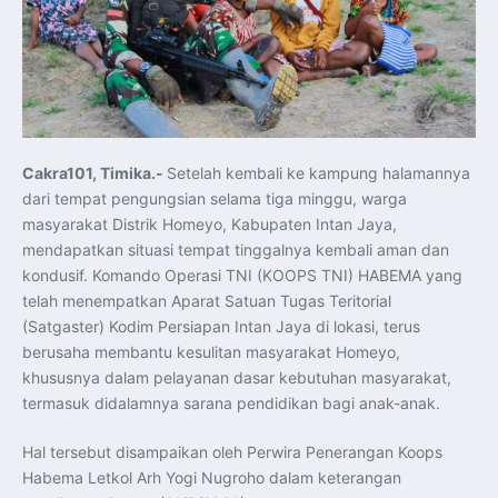
Koordinasi Jaga Stabilitas Keuangan dan Kepercayaan
Pasar
Presiden Prabowo Perkuat Sinergi Perguruan Tinggi dan
PT PAL untuk Majukan Industri Perkapalan Nasional
KASAL dan Panglima Armada Pasifik Rusia Resmi Buka
Latma ORRUDA 2026
T-50i Golden Eagle TNI AU Meriahkan Pitch Black Mindil
Beach Flying Display 2026
Indonesia dan Turki Sepakati Joint Action Plan 2026–
2027, Perkuat Pasar Kerja Inklusif hingga Transformasi
Balai Vokasi
Cakra101, Timika.-
Setelah kembali ke kampung halamannya
TNI AU Tingkatkan Kemampuan Personel melalui
dari tempat pengungsian selama tiga minggu, warga
Pelatihan Signal Radio untuk Misi Pertahanan Udara dan
Radar
masyarakat Distrik Homeyo, Kabupaten Intan Jaya,
Menkeu Purbaya Instruksikan Penyelarasan Aturan KEK
mendapatkan situasi tempat tinggalnya kembali aman dan
untuk Perkuat Daya Saing Industri Dalam Negeri
Mentan Amran Pacu Produksi Gula Nasional, Target
kondusif. Komando Operasi TNI (KOOPS TNI) HABEMA yang
Swasembada Gula Putih Dua Tahun dan Tembus 3 Juta
Ton
telah menempatkan Aparat Satuan Tugas Teritorial
Menlu Sugiono Tekankan Inovasi sebagai Kunci
(Satgaster) Kodim Persiapan Intan Jaya di lokasi, terus
Penguatan Kerja Sama Konkret ASEAN Plus Three
Latma ORRUDA 2026 di Vladivostok Perkuat Diplomasi
berusaha membantu kesulitan masyarakat Homeyo,
Maritim TNI AL dan Rusia
khususnya dalam pelayanan dasar kebutuhan masyarakat,
Latihan DACT di Exercise Pitch Black 2026 Tingkatkan
Kesiapan Tempur Penerbang TNI AU
termasuk didalamnya sarana pendidikan bagi anak-anak.
Menlu Sugiono: “Kekuatan Ekonomi ASEAN-RRT Harus
Menjadi Penopang Stabilitas Kawasan”
ASEAN dan Amerika Serikat Perkuat Kemitraan untuk
Hal tersebut disampaikan oleh Perwira Penerangan Koops
Jaga Stabilitas Kawasan dan Dorong Pertumbuhan
Ekonomi
Habema Letkol Arh Yogi Nugroho dalam keterangan
Presiden Prabowo Terima Direktur FBI, Indonesia dan AS