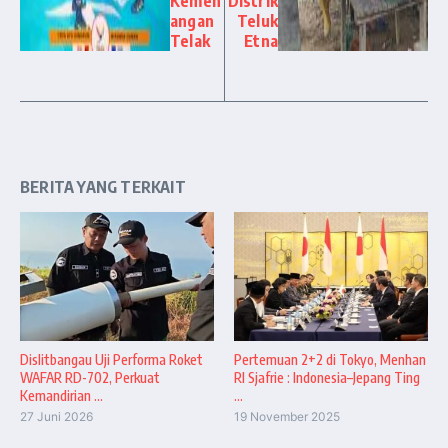
Kemen
Distrik
angan
Teluk
Telak
Etna
BERITA YANG TERKAIT
Dislitbangau Uji Performa Roket
Pertemuan 2+2 di Tokyo, Menhan
WAFAR RD-702, Perkuat
RI Sjafrie : Indonesia–Jepang Ting
Kemandirian ...
...
27 Juni 2026
19 November 2025