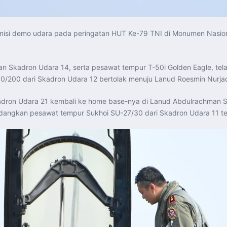
isi demo udara pada peringatan HUT Ke-79 TNI di Monumen Nasional
an Skadron Udara 14, serta pesawat tempur T-50i Golden Eagle, tel
0/200 dari Skadron Udara 12 bertolak menuju Lanud Roesmin Nurja
adron Udara 21 kembali ke home base-nya di Lanud Abdulrachman 
edangkan pesawat tempur Sukhoi SU-27/30 dari Skadron Udara 11 te