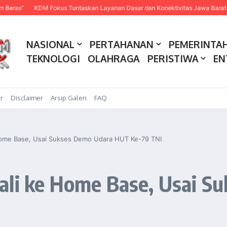
KDM Fokus Tuntaskan Layanan Dasar dan Konektivitas Jawa Barat pada 202
NASIONAL
PERTAHANAN
PEMERINTA
TEKNOLOGI
OLAHRAGA
PERISTIWA
EN
r
Disclaimer
Arsip Galeri
FAQ
 Home Base, Usai Sukses Demo Udara HUT Ke-79 TNI
ali ke Home Base, Usai 