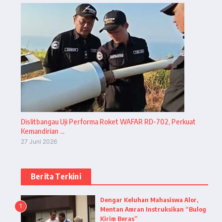
Dislitbangau Uji Performa Roket WAFAR RD-702, Perkuat
Kemandirian ...
27 Juni 2026
Berita Terkini
Dengar Keluhan Mahasiswa Alor,
1
Mentan Amran Instruksikan “Bulog
Kirim Beras”