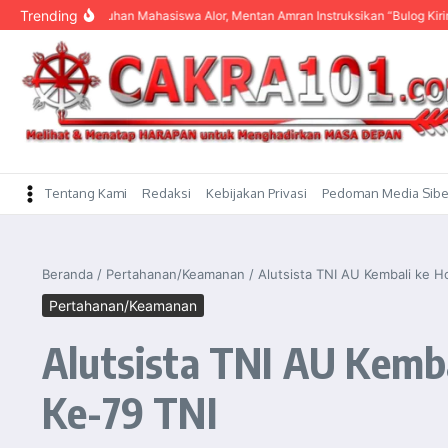
content
Trending
ngar Keluhan Mahasiswa Alor, Mentan Amran Instruksikan “Bulog Kirim Beras”
Tentang Kami
Redaksi
Kebijakan Privasi
Pedoman Media Sibe
Beranda
/
Pertahanan/Keamanan
/
Alutsista TNI AU Kembali ke
Pertahanan/Keamanan
Alutsista TNI AU Kemb
Ke-79 TNI