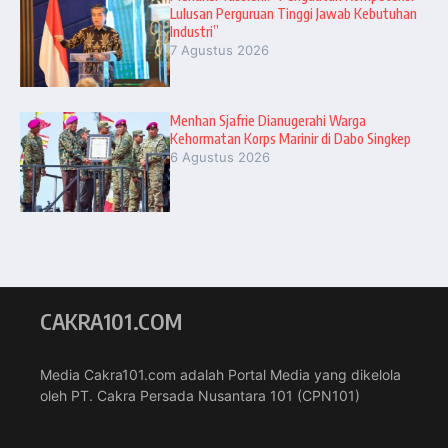
Lulusan Perguruan Tinggi Jawab Kebutuhan
Industri”
7 Agustus 2026
Menhan Sjafrie Dianugerahi Warga
Kehormatan Korps Marinir di Dabo Singkep
6 Agustus 2026
CAKRA101.COM
Media Cakra101.com adalah Portal Media yang dikelola
oleh PT. Cakra Persada Nusantara 101 (CPN101)