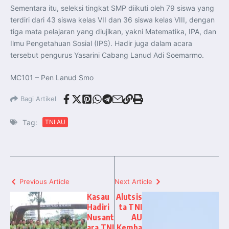
Sementara itu, seleksi tingkat SMP diikuti oleh 79 siswa yang
terdiri dari 43 siswa kelas VII dan 36 siswa kelas VIII, dengan
tiga mata pelajaran yang diujikan, yakni Matematika, IPA, dan
Ilmu Pengetahuan Sosial (IPS). Hadir juga dalam acara
tersebut pengurus Yasarini Cabang Lanud Adi Soemarmo.
MC101 – Pen Lanud Smo
Bagi Artikel
Tag:
TNI AU
Previous Article
Next Article
Kasau
Alutsis
Hadiri
ta TNI
Nusant
AU
ara TNI
Kemba