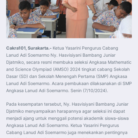
Koordinasi Jaga Stabilitas Keuangan dan Kepercayaan
Pasar
Presiden Prabowo Perkuat Sinergi Perguruan Tinggi dan
PT PAL untuk Majukan Industri Perkapalan Nasional
KASAL dan Panglima Armada Pasifik Rusia Resmi Buka
Latma ORRUDA 2026
T-50i Golden Eagle TNI AU Meriahkan Pitch Black Mindil
Beach Flying Display 2026
Indonesia dan Turki Sepakati Joint Action Plan 2026–
2027, Perkuat Pasar Kerja Inklusif hingga Transformasi
Balai Vokasi
Cakra101, Surakarta.-
Ketua Yasarini Pengurus Cabang
TNI AU Tingkatkan Kemampuan Personel melalui
Lanud Adi Soemarmo Ny. Hasvisiyani Bambang Juniar
Pelatihan Signal Radio untuk Misi Pertahanan Udara dan
Radar
Djatmiko, secara resmi membuka seleksi Angkasa Mathematic
Menkeu Purbaya Instruksikan Penyelarasan Aturan KEK
and Science Olympiad (AMSO) 2024 tingkat cabang Sekolah
untuk Perkuat Daya Saing Industri Dalam Negeri
Mentan Amran Pacu Produksi Gula Nasional, Target
Dasar (SD) dan Sekolah Menengah Pertama (SMP) Angkasa
Swasembada Gula Putih Dua Tahun dan Tembus 3 Juta
Ton
Lanud Adi Soemarmo. Acara pembukaan dilaksanakan di SMP
Menlu Sugiono Tekankan Inovasi sebagai Kunci
Angkasa Lanud Adi Soemarmo. Senin (7/10/2024).
Penguatan Kerja Sama Konkret ASEAN Plus Three
Latma ORRUDA 2026 di Vladivostok Perkuat Diplomasi
Maritim TNI AL dan Rusia
Pada kesempatan tersebut, Ny. Hasvisiyani Bambang Juniar
Latihan DACT di Exercise Pitch Black 2026 Tingkatkan
Kesiapan Tempur Penerbang TNI AU
Djatmiko menyampaikan harapannya agar seleksi ini dapat
Menlu Sugiono: “Kekuatan Ekonomi ASEAN-RRT Harus
menjadi ajang untuk menggali potensi akademik siswa-siswa
Menjadi Penopang Stabilitas Kawasan”
ASEAN dan Amerika Serikat Perkuat Kemitraan untuk
Angkasa Lanud Adi Soemarmo. Ketua Yasarini Pengurus
Jaga Stabilitas Kawasan dan Dorong Pertumbuhan
Ekonomi
Cabang Lanud Adi Soemarmo juga menekankan pentingnya
Presiden Prabowo Terima Direktur FBI, Indonesia dan AS