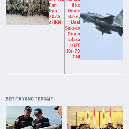
Fun
li ke
Run
Home
2024
Base,
di IKN
Usai
Sukses
Demo
Udara
HUT
Ke-79
TNI
BERITA YANG TERKAIT