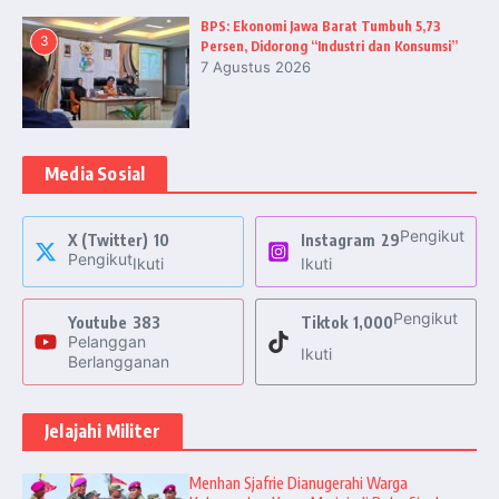
BPS: Ekonomi Jawa Barat Tumbuh 5,73
3
Persen, Didorong “Industri dan Konsumsi”
7 Agustus 2026
Media Sosial
Pengikut
X (Twitter)
10
Instagram
29
Pengikut
Ikuti
Ikuti
Pengikut
Youtube
383
Tiktok
1,000
Pelanggan
Ikuti
Berlangganan
Jelajahi Militer
Menhan Sjafrie Dianugerahi Warga