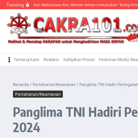
content
Trending
ar Keluhan Mahasiswa Alor, Mentan Amran Instruksikan “Bulog Kirim Beras”
Tentang Kami
Redaksi
Kebijakan Privasi
Pedoman Media Sibe
Beranda
/
Pertahanan/Keamanan
/
Panglima TNI Hadiri Peringat
Pertahanan/Keamanan
Panglima TNI Hadiri P
2024