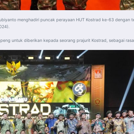
ubiyanto menghadiri puncak perayaan HUT Kostrad ke-63 dengan te
024).
eng untuk diberikan kepada seorang prajurit Kostrad, sebagai ras