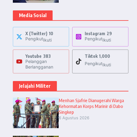
Media Sosial
X (Twitter)
10
Instagram
29
Pengikut
Pengikut
Ikuti
Ikuti
Youtube
383
Tiktok
1,000
Pelanggan
Pengikut
Ikuti
Berlangganan
Jelajahi Militer
Menhan Sjafrie Dianugerahi Warga
Kehormatan Korps Marinir di Dabo
Singkep
6 Agustus 2026