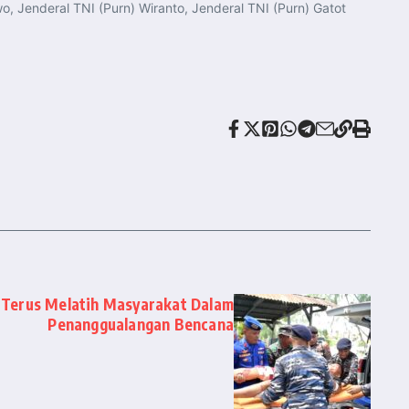
o, Jenderal TNI (Purn) Wiranto, Jenderal TNI (Purn) Gatot
 Terus Melatih Masyarakat Dalam
Penanggualangan Bencana