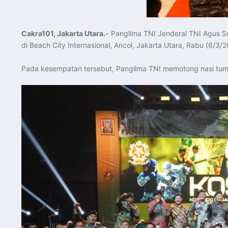
Cakra101, Jakarta Utara.-
Panglima TNI Jenderal TNI Agus S
di Beach City Internasional, Ancol, Jakarta Utara, Rabu (6/3/2
Pada kesempatan tersebut, Panglima TNI memotong nasi tump