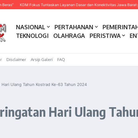
KDM Fokus Tuntaskan Layanan Dasar dan Konektivitas Jawa Barat pada 2027
NASIONAL
PERTAHANAN
PEMERINTA
TEKNOLOGI
OLAHRAGA
PERISTIWA
EN
r
Disclaimer
Arsip Galeri
FAQ
an Hari Ulang Tahun Kostrad Ke-63 Tahun 2024
eringatan Hari Ulang Tah