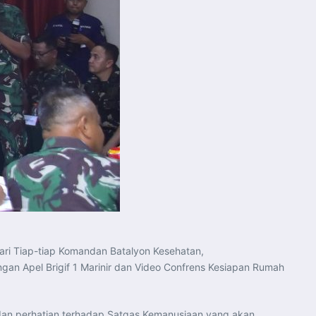
ari Tiap-tiap Komandan Batalyon Kesehatan,
ngan Apel Brigif 1 Marinir dan Video Confrens Kesiapan Rumah
dan perhatian terhadap Satgas Kemanusiaan yang akan