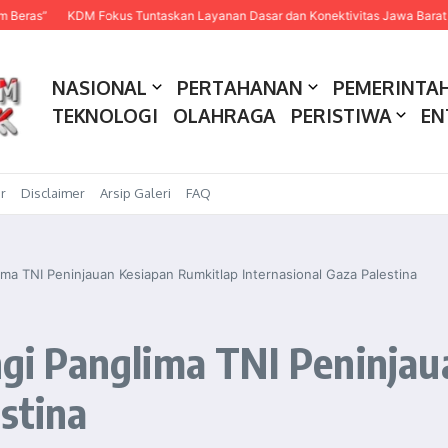
Fokus Tuntaskan Layanan Dasar dan Konektivitas Jawa Barat pada 2027
P
NASIONAL
PERTAHANAN
PEMERINTA
TEKNOLOGI
OLAHRAGA
PERISTIWA
EN
r
Disclaimer
Arsip Galeri
FAQ
a TNI Peninjauan Kesiapan Rumkitlap Internasional Gaza Palestina
i Panglima TNI Peninjau
stina