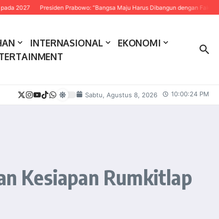
residen Prabowo: “Bangsa Maju Harus Dibangun dengan Fakta dan Sains”
Per
HAN
INTERNASIONAL
EKONOMI
TERTAINMENT
10:00:26 PM
Sabtu, Agustus 8, 2026
an Kesiapan Rumkitlap