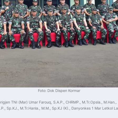
Foto: Dok Dispen Kormar
igjen TNI (Mar) Umar Farouq, S.A.P., CHRMP., M.Tr.Opsla., M.Han., 
.P., Sp.KJ., M.Tr.Hanla., M.M., Sp.KJ (K)., Danyonkes 1 Mar Letkol La