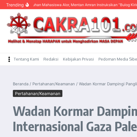
content
Trending
eluhan Mahasiswa Alor, Mentan Amran Instruksikan “Bulog Kirim Beras”
KDM 
Tentang Kami
Redaksi
Kebijakan Privasi
Pedoman Media Sibe
Beranda
/
Pertahanan/Keamanan
/
Wadan Kormar Dampingi Panglim
Pertahanan/Keamanan
Wadan Kormar Damping
Internasional Gaza Pale