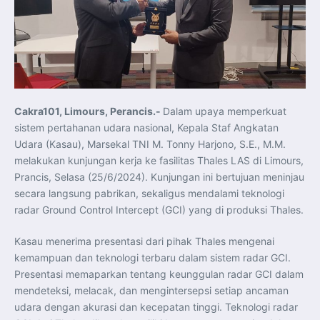
Koordinasi Jaga Stabilitas Keuangan dan Kepercayaan
Pasar
Presiden Prabowo Perkuat Sinergi Perguruan Tinggi dan
PT PAL untuk Majukan Industri Perkapalan Nasional
KASAL dan Panglima Armada Pasifik Rusia Resmi Buka
Latma ORRUDA 2026
T-50i Golden Eagle TNI AU Meriahkan Pitch Black Mindil
Beach Flying Display 2026
Indonesia dan Turki Sepakati Joint Action Plan 2026–
2027, Perkuat Pasar Kerja Inklusif hingga Transformasi
Balai Vokasi
Cakra101, Limours, Perancis.-
Dalam upaya memperkuat
TNI AU Tingkatkan Kemampuan Personel melalui
sistem pertahanan udara nasional, Kepala Staf Angkatan
Pelatihan Signal Radio untuk Misi Pertahanan Udara dan
Radar
Udara (Kasau), Marsekal TNI M. Tonny Harjono, S.E., M.M.
Menkeu Purbaya Instruksikan Penyelarasan Aturan KEK
melakukan kunjungan kerja ke fasilitas Thales LAS di Limours,
untuk Perkuat Daya Saing Industri Dalam Negeri
Mentan Amran Pacu Produksi Gula Nasional, Target
Prancis, Selasa (25/6/2024). Kunjungan ini bertujuan meninjau
Swasembada Gula Putih Dua Tahun dan Tembus 3 Juta
Ton
secara langsung pabrikan, sekaligus mendalami teknologi
Menlu Sugiono Tekankan Inovasi sebagai Kunci
radar Ground Control Intercept (GCI) yang di produksi Thales.
Penguatan Kerja Sama Konkret ASEAN Plus Three
Latma ORRUDA 2026 di Vladivostok Perkuat Diplomasi
Maritim TNI AL dan Rusia
Kasau menerima presentasi dari pihak Thales mengenai
Latihan DACT di Exercise Pitch Black 2026 Tingkatkan
Kesiapan Tempur Penerbang TNI AU
kemampuan dan teknologi terbaru dalam sistem radar GCI.
Menlu Sugiono: “Kekuatan Ekonomi ASEAN-RRT Harus
Presentasi memaparkan tentang keunggulan radar GCI dalam
Menjadi Penopang Stabilitas Kawasan”
ASEAN dan Amerika Serikat Perkuat Kemitraan untuk
mendeteksi, melacak, dan mengintersepsi setiap ancaman
Jaga Stabilitas Kawasan dan Dorong Pertumbuhan
Ekonomi
udara dengan akurasi dan kecepatan tinggi. Teknologi radar
Presiden Prabowo Terima Direktur FBI, Indonesia dan AS