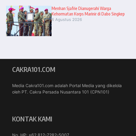
Menhan Sjafrie Dianugerahi Warga
Kehormatan Korps Marinir di Dabo Singkep
6 Agustus 2026
CAKRA101.COM
Media Cakra101.com adalah Portal Media yang dikelola
oleh PT. Cakra Persada Nusantara 101 (CPN101)
KONTAK KAMI
No. HP: +62 812-7282-5007