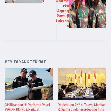
s
Anume
rta
Agung
Pamuji
Lakson
o
BERITA YANG TERKAIT
Dislitbangau Uji Performa Roket
Pertemuan 2+2 di Tokyo, Menhan
WAFAR RD-702, Perkuat
RI Sjafrie : Indonesia–Jepang Ting