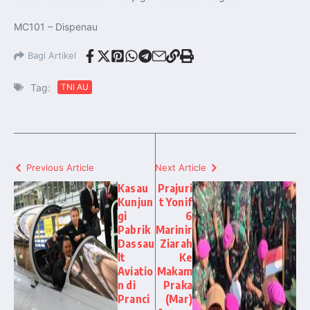
MC101 – Dispenau
Bagi Artikel
Tag:
TNI AU
Previous Article
Next Article
Kasau
Prajuri
Kunjun
t Yonif
gi
6
Pabrik
Marinir
Dassau
Ziarah
lt
Ke
Aviatio
Makam
n di
Praka
Pranci
(Mar)