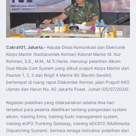
Koordinasi Jaga Stabilitas Keuangan dan Kepercayaan
Pasar
Presiden Prabowo Perkuat Sinergi Perguruan Tinggi dan
PT PAL untuk Majukan Industri Perkapalan Nasional
KASAL dan Panglima Armada Pasifik Rusia Resmi Buka
Latma ORRUDA 2026
T-50i Golden Eagle TNI AU Meriahkan Pitch Black Mindil
Beach Flying Display 2026
Indonesia dan Turki Sepakati Joint Action Plan 2026–
2027, Perkuat Pasar Kerja Inklusif hingga Transformasi
Balai Vokasi
Cakra101, Jakarta.-
Kepala Dinas Komunikasi dan Elektronik
TNI AU Tingkatkan Kemampuan Personel melalui
Korps Marinir (Kadiskomlek Kormar) Kolonel Marinir M. Nur
Pelatihan Signal Radio untuk Misi Pertahanan Udara dan
Radar
Rohman, S.E., M.M., M.Tr.Hanla. menutup pelatihan Alkom
Menkeu Purbaya Instruksikan Penyelarasan Aturan KEK
Dual Mode Com System yang diikuti prajurit Korps Marinir dari
untuk Perkuat Daya Saing Industri Dalam Negeri
Mentan Amran Pacu Produksi Gula Nasional, Target
Pasmar 1, 2, 3 dan Brigif 4 Marinir BS (Berdiri Sendiri)
Swasembada Gula Putih Dua Tahun dan Tembus 3 Juta
Ton
bertempat di ruang rapat Diskomlek Kormar, jalan Prajurit KKO
Menlu Sugiono Tekankan Inovasi sebagai Kunci
Usman dan Harun No. 40 Jakarta Pusat. Jumat (05/07/2024).
Penguatan Kerja Sama Konkret ASEAN Plus Three
Latma ORRUDA 2026 di Vladivostok Perkuat Diplomasi
Maritim TNI AL dan Rusia
Kegiatan pelatihan yang dilaksanakan selama lima hari
Latihan DACT di Exercise Pitch Black 2026 Tingkatkan
Kesiapan Tempur Penerbang TNI AU
tersebut para peserta dilatihkan tentang pengenalan system
Menlu Sugiono: “Kekuatan Ekonomi ASEAN-RRT Harus
alkom, training Emrs, training Eudc management system,
Menjadi Penopang Stabilitas Kawasan”
ASEAN dan Amerika Serikat Perkuat Kemitraan untuk
training eUPG Trunking Gateway, training eDC610 (Multimedia
Jaga Stabilitas Kawasan dan Dorong Pertumbuhan
Ekonomi
Dispatching System). Sentara tenaga instruktur pelatihan dari
Presiden Prabowo Terima Direktur FBI, Indonesia dan AS