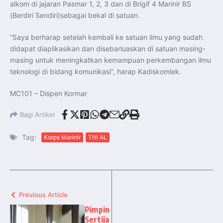
alkom di jajaran Pasmar 1, 2, 3 dan di Brigif 4 Marinir BS
(Berdiri Sendiri)sebagai bekal di satuan.
“Saya berharap setelah kembali ke satuan ilmu yang sudah
didapat diaplikasikan dan disebarluaskan di satuan masing-
masing untuk meningkatkan kemampuan perkembangan ilmu
teknologi di bidang komunikasi”, harap Kadiskomlek.
MC101 – Dispen Kormar
Bagi Artikel
Tag:
Korps Marinir
TNI AL
Previous Article
Pimpin
Sertija