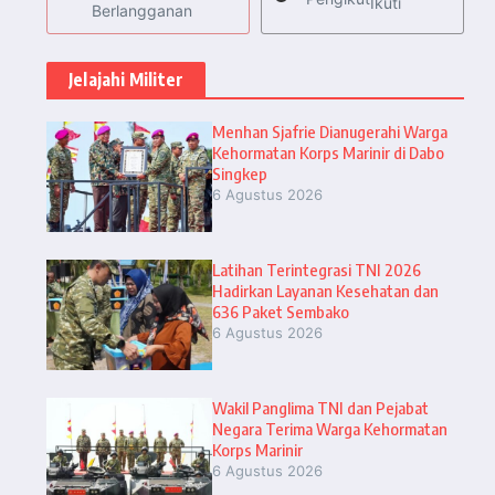
Ikuti
Berlangganan
Jelajahi Militer
Menhan Sjafrie Dianugerahi Warga
Kehormatan Korps Marinir di Dabo
Singkep
6 Agustus 2026
Latihan Terintegrasi TNI 2026
Hadirkan Layanan Kesehatan dan
636 Paket Sembako
6 Agustus 2026
Wakil Panglima TNI dan Pejabat
Negara Terima Warga Kehormatan
Korps Marinir
6 Agustus 2026