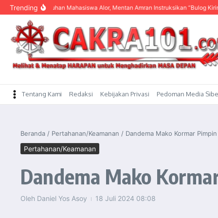
content
Trending
ngar Keluhan Mahasiswa Alor, Mentan Amran Instruksikan “Bulog Kirim Beras”
Tentang Kami
Redaksi
Kebijakan Privasi
Pedoman Media Sibe
Beranda
/
Pertahanan/Keamanan
/
Dandema Mako Kormar Pimpin 
Pertahanan/Keamanan
Dandema Mako Kormar 
Oleh
Daniel Yos Asoy
18 Juli 2024
08:08