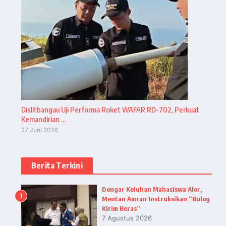
Dislitbangau Uji Performa Roket WAFAR RD-702, Perkuat
Kemandirian ...
27 Juni 2026
Berita Terkini
Dengar Keluhan Mahasiswa Alor,
1
Mentan Amran Instruksikan “Bulog
Kirim Beras”
7 Agustus 2026