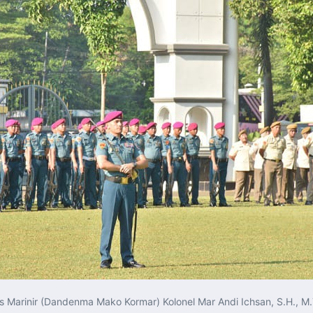
rinir (Dandenma Mako Kormar) Kolonel Mar Andi Ichsan, S.H., M.Tr