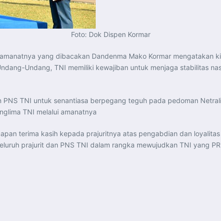
Foto: Dok Dispen Kormar
lam amanatnya yang dibacakan Dandenma Mako Kormar mengatakan k
dang-Undang, TNI memiliki kewajiban untuk menjaga stabilitas nasi
dan PNS TNI untuk senantiasa berpegang teguh pada pedoman Netrali
anglima TNI melalui amanatnya
apan terima kasih kepada prajuritnya atas pengabdian dan loyalit
seluruh prajurit dan PNS TNI dalam rangka mewujudkan TNI yang PR