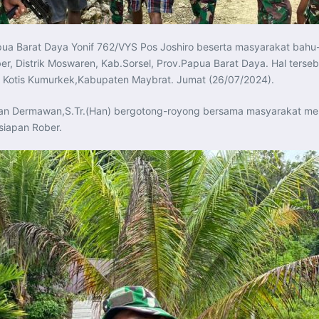
a Barat Daya Yonif 762/VYS Pos Joshiro beserta masyarakat bahu
, Distrik Moswaren, Kab.Sorsel, Prov.Papua Barat Daya. Hal terseb
os Kotis Kumurkek,Kabupaten Maybrat. Jumat (26/07/2024).
irman Dermawan,S.Tr.(Han) bergotong-royong bersama masyarakat me
iapan Rober.