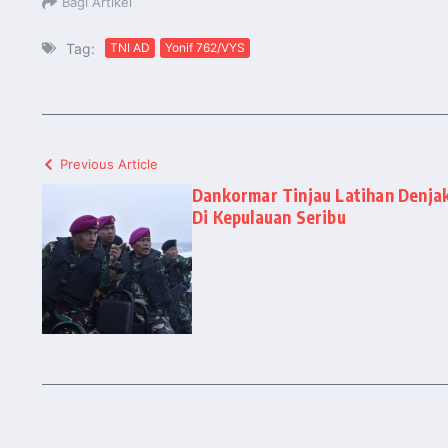
Bagi Artikel
Tag:
TNI AD
Yonif 762/VYS
Previous Article
Dankormar Tinjau Latihan Denja
Di Kepulauan Seribu