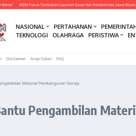
KDM Fokus Tuntaskan Layanan Dasar dan Konektivitas Jawa Barat pada 20
NASIONAL
PERTAHANAN
PEMERINTA
TEKNOLOGI
OLAHRAGA
PERISTIWA
EN
r
Disclaimer
Arsip Galeri
FAQ
Pengambilan Material Pembangunan Gereja
 Bantu Pengambilan Mater