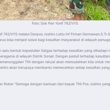
Foto: Dok Pen Yonif 762/VYS
nif 762/VYS melalui Danpos Joshiro Lettu Inf Firman Dermawan,S.Tr.
s bisa menjadi solusi bagi kesulitan masyarakat di wilayah penuga
satu bentuk kepedulian Satgas terhadap kesulitan yang dihadapi ma
 beragama di wilayah Distrik Sorsel. Dengan peduli terhadap kesulita
emanunggalan TNI dengan rakyat akan memudahkan kita untuk menan
hiro akan berupaya membantu memecahkan setiap kesulitan yang d
n Rober “Semoga dengan bantuan dari bapak TNI Pos Joshiro yang