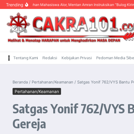
content
Trending
engar Keluhan Mahasiswa Alor, Mentan Amran Instruksikan “Bulog Kirim Beras”
Tentang Kami
Redaksi
Kebijakan Privasi
Pedoman Media Sibe
Beranda
/
Pertahanan/Keamanan
/
Satgas Yonif 762/VYS Bantu 
Pertahanan/Keamanan
Satgas Yonif 762/VYS
Gereja