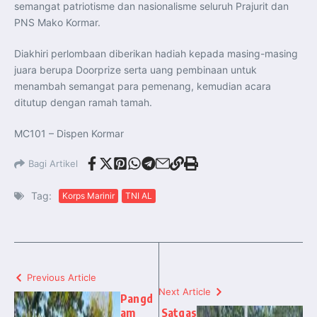
semangat patriotisme dan nasionalisme seluruh Prajurit dan
PNS Mako Kormar.
Diakhiri perlombaan diberikan hadiah kepada masing-masing
juara berupa Doorprize serta uang pembinaan untuk
menambah semangat para pemenang, kemudian acara
ditutup dengan ramah tamah.
MC101 – Dispen Kormar
Bagi Artikel
Tag:
Korps Marinir
TNI AL
Previous Article
Next Article
Pangd
am
Satgas