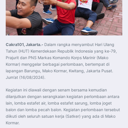
Koordinasi Jaga Stabilitas Keuangan dan Kepercayaan
Pasar
Presiden Prabowo Perkuat Sinergi Perguruan Tinggi dan
PT PAL untuk Majukan Industri Perkapalan Nasional
KASAL dan Panglima Armada Pasifik Rusia Resmi Buka
Latma ORRUDA 2026
T-50i Golden Eagle TNI AU Meriahkan Pitch Black Mindil
Beach Flying Display 2026
Indonesia dan Turki Sepakati Joint Action Plan 2026–
2027, Perkuat Pasar Kerja Inklusif hingga Transformasi
Balai Vokasi
Cakra101, Jakarta.-
Dalam rangka menyambut Hari Ulang
TNI AU Tingkatkan Kemampuan Personel melalui
Tahun (HUT) Kemerdekaan Republik Indonesia yang ke-79,
Pelatihan Signal Radio untuk Misi Pertahanan Udara dan
Radar
Prajurit dan PNS Markas Komando Korps Marinir (Mako
Menkeu Purbaya Instruksikan Penyelarasan Aturan KEK
Kormar) menggelar berbagai perlombaan, bertempat di
untuk Perkuat Daya Saing Industri Dalam Negeri
Mentan Amran Pacu Produksi Gula Nasional, Target
lapangan Barungu, Mako Kormar, Kwitang, Jakarta Pusat.
Swasembada Gula Putih Dua Tahun dan Tembus 3 Juta
Ton
Jum’at (16/08/2024).
Menlu Sugiono Tekankan Inovasi sebagai Kunci
Penguatan Kerja Sama Konkret ASEAN Plus Three
Latma ORRUDA 2026 di Vladivostok Perkuat Diplomasi
Kegiatan ini diawali dengan senam bersama kemudian
Maritim TNI AL dan Rusia
dilanjutkan dengan serangkaian kegiatan perlombaan antara
Latihan DACT di Exercise Pitch Black 2026 Tingkatkan
Kesiapan Tempur Penerbang TNI AU
lain, lomba estafet air, lomba estafet sarung, lomba joget
Menlu Sugiono: “Kekuatan Ekonomi ASEAN-RRT Harus
balon dan lomba pecah balon. Kegiatan perlombaan tersebut
Menjadi Penopang Stabilitas Kawasan”
ASEAN dan Amerika Serikat Perkuat Kemitraan untuk
diikuti oleh seluruh satuan kerja (Satker) yang ada di Mako
Jaga Stabilitas Kawasan dan Dorong Pertumbuhan
Ekonomi
Kormar.
Presiden Prabowo Terima Direktur FBI, Indonesia dan AS