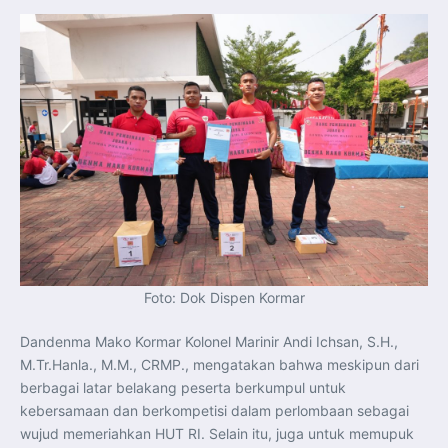
Perkuat Kerja Sama Repatriasi Artefak Budaya
Menteri PKP dan Ketua DEN Perkuat Kolaborasi
Teknologi, Data, dan Pembiayaan Demi Percepatan
Program 3 Juta Rumah
Pendaftaran MagangHub Angkatan II Batch 1 Dibuka
hingga 28 Juli 2026, Kesempatan Raih Pengalaman Kerja
dan Sertifikasi Kompetensi
KASAU Bekali 154 Perwira Remaja AAU 2026, Tekankan
Integritas dan Profesionalisme sebagai Bekal
Pengabdian
Menlu Sugiono Dorong Kemitraan ASEAN–Inggris yang
Lebih Erat Hadapi Tantangan Global
Indonesia Dorong ASEAN dan Uni Eropa Perkuat
Stabilitas Global melalui Kemitraan Strategis
Menlu RI Dorong Kemitraan Ekonomi ASEAN–Korea
Selatan untuk Perkuat Ketahanan Kawasan
Kemitraan ASEAN–Kanada Perkuat Ketahanan Ekonomi,
Pangan, dan Energi Kawasan
ASEAN dan India Perkuat Ketahanan Kawasan lewat
Kerja Sama Maritim, Ekonomi, dan Kesehatan
BI Pertahankan BI-Rate 5,75 Persen untuk Jaga
Foto: Dok Dispen Kormar
Stabilitas dan Dukung Pertumbuhan Ekonomi
Kepala BGN Sudaryono Tegaskan Komitmen Perkuat
Transparansi dan Akuntabilitas Program Makan Bergizi
Dandenma Mako Kormar Kolonel Marinir Andi Ichsan, S.H.,
Gratis
M.Tr.Hanla., M.M., CRMP., mengatakan bahwa meskipun dari
berbagai latar belakang peserta berkumpul untuk
kebersamaan dan berkompetisi dalam perlombaan sebagai
wujud memeriahkan HUT RI. Selain itu, juga untuk memupuk