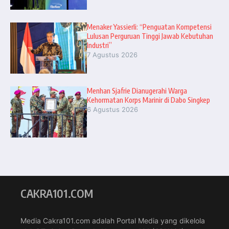
Menaker Yassierli: “Penguatan Kompetensi
Lulusan Perguruan Tinggi Jawab Kebutuhan
Industri”
7 Agustus 2026
Menhan Sjafrie Dianugerahi Warga
Kehormatan Korps Marinir di Dabo Singkep
6 Agustus 2026
CAKRA101.COM
Media Cakra101.com adalah Portal Media yang dikelola