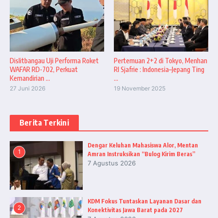
Dislitbangau Uji Performa Roket
Pertemuan 2+2 di Tokyo, Menhan
WAFAR RD-702, Perkuat
RI Sjafrie : Indonesia–Jepang Ting
Kemandirian ...
...
27 Juni 2026
19 November 2025
Berita Terkini
Dengar Keluhan Mahasiswa Alor, Mentan
1
Amran Instruksikan “Bulog Kirim Beras”
7 Agustus 2026
KDM Fokus Tuntaskan Layanan Dasar dan
2
Konektivitas Jawa Barat pada 2027