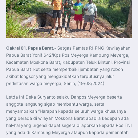
Koordinasi Jaga Stabilitas Keuangan dan Kepercayaan
Pasar
Presiden Prabowo Perkuat Sinergi Perguruan Tinggi dan
PT PAL untuk Majukan Industri Perkapalan Nasional
KASAL dan Panglima Armada Pasifik Rusia Resmi Buka
Latma ORRUDA 2026
T-50i Golden Eagle TNI AU Meriahkan Pitch Black Mindil
Beach Flying Display 2026
Indonesia dan Turki Sepakati Joint Action Plan 2026–
2027, Perkuat Pasar Kerja Inklusif hingga Transformasi
Balai Vokasi
Cakra101, Papua Barat.-
Satgas Pamtas RI-PNG Kewilayahan
TNI AU Tingkatkan Kemampuan Personel melalui
Papua Barat Yonif 642/Kps Pos Meyerga Kampung Meyerga,
Pelatihan Signal Radio untuk Misi Pertahanan Udara dan
Radar
Kecamatan Moskona Barat, Kabupaten Teluk Bintuni, Provinsi
Menkeu Purbaya Instruksikan Penyelarasan Aturan KEK
Papua Barat ikut serta memperbaiki jembatan yang roboh
untuk Perkuat Daya Saing Industri Dalam Negeri
Mentan Amran Pacu Produksi Gula Nasional, Target
akibat longsor yang mengakibatkan terputusnya jalur
Swasembada Gula Putih Dua Tahun dan Tembus 3 Juta
Ton
perlintasan warga meyerga, Senin, (19/08/2024).
Menlu Sugiono Tekankan Inovasi sebagai Kunci
Penguatan Kerja Sama Konkret ASEAN Plus Three
Latma ORRUDA 2026 di Vladivostok Perkuat Diplomasi
Letda Inf Deka Suryanto selaku Danpos Meyerga beserta
Maritim TNI AL dan Rusia
anggota langsung sigap membantu warga, serta
Latihan DACT di Exercise Pitch Black 2026 Tingkatkan
Kesiapan Tempur Penerbang TNI AU
menyampaikan “Harapan kepada seluruh warga khususnya
Menlu Sugiono: “Kekuatan Ekonomi ASEAN-RRT Harus
yang berada di wilayah Moskona Barat apabila kedepan ada
Menjadi Penopang Stabilitas Kawasan”
ASEAN dan Amerika Serikat Perkuat Kemitraan untuk
hal-hal yang urgensi dapat segera dilaporkan kepada Pos TNI
Jaga Stabilitas Kawasan dan Dorong Pertumbuhan
Ekonomi
yang ada di Kampung Meyerga ataupun kepada pemerintah
Presiden Prabowo Terima Direktur FBI, Indonesia dan AS