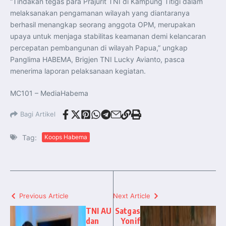
“Tindakan tegas para Prajurit TNI di Kampung Titigi dalam
melaksanakan pengamanan wilayah yang diantaranya
berhasil menangkap seorang anggota OPM, merupakan
upaya untuk menjaga stabilitas keamanan demi kelancaran
percepatan pembangunan di wilayah Papua,” ungkap
Panglima HABEMA, Brigjen TNI Lucky Avianto, pasca
menerima laporan pelaksanaan kegiatan.
MC101 – MediaHabema
Bagi Artikel
Tag:
Koops Habema
Previous Article
Next Article
TNI AU
Satgas
dan
Yonif