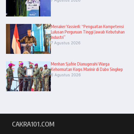
Menaker Yassierli: “Penguatan Kompetensi
Lulusan Perguruan Tinggi Jawab Kebutuhan
Industri”
7 Agustus 2026
Menhan Sjafrie Dianugerahi Warga
Kehormatan Korps Marinir di Dabo Singkep
6 Agustus 2026
CAKRA101.COM