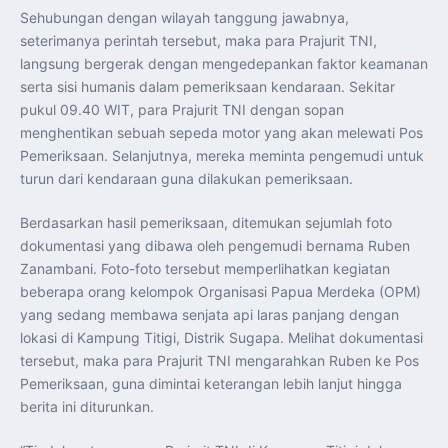
Perkuat Kerja Sama Repatriasi Artefak Budaya
Sehubungan dengan wilayah tanggung jawabnya,
Menteri PKP dan Ketua DEN Perkuat Kolaborasi
Teknologi, Data, dan Pembiayaan Demi Percepatan
seterimanya perintah tersebut, maka para Prajurit TNI,
Program 3 Juta Rumah
langsung bergerak dengan mengedepankan faktor keamanan
Pendaftaran MagangHub Angkatan II Batch 1 Dibuka
hingga 28 Juli 2026, Kesempatan Raih Pengalaman Kerja
serta sisi humanis dalam pemeriksaan kendaraan. Sekitar
dan Sertifikasi Kompetensi
KASAU Bekali 154 Perwira Remaja AAU 2026, Tekankan
pukul 09.40 WIT, para Prajurit TNI dengan sopan
Integritas dan Profesionalisme sebagai Bekal
menghentikan sebuah sepeda motor yang akan melewati Pos
Pengabdian
Menlu Sugiono Dorong Kemitraan ASEAN–Inggris yang
Pemeriksaan. Selanjutnya, mereka meminta pengemudi untuk
Lebih Erat Hadapi Tantangan Global
turun dari kendaraan guna dilakukan pemeriksaan.
Indonesia Dorong ASEAN dan Uni Eropa Perkuat
Stabilitas Global melalui Kemitraan Strategis
Menlu RI Dorong Kemitraan Ekonomi ASEAN–Korea
Berdasarkan hasil pemeriksaan, ditemukan sejumlah foto
Selatan untuk Perkuat Ketahanan Kawasan
Kemitraan ASEAN–Kanada Perkuat Ketahanan Ekonomi,
dokumentasi yang dibawa oleh pengemudi bernama Ruben
Pangan, dan Energi Kawasan
ASEAN dan India Perkuat Ketahanan Kawasan lewat
Zanambani. Foto-foto tersebut memperlihatkan kegiatan
Kerja Sama Maritim, Ekonomi, dan Kesehatan
beberapa orang kelompok Organisasi Papua Merdeka (OPM)
BI Pertahankan BI-Rate 5,75 Persen untuk Jaga
Stabilitas dan Dukung Pertumbuhan Ekonomi
yang sedang membawa senjata api laras panjang dengan
Kepala BGN Sudaryono Tegaskan Komitmen Perkuat
lokasi di Kampung Titigi, Distrik Sugapa. Melihat dokumentasi
Transparansi dan Akuntabilitas Program Makan Bergizi
Gratis
tersebut, maka para Prajurit TNI mengarahkan Ruben ke Pos
Pemeriksaan, guna dimintai keterangan lebih lanjut hingga
berita ini diturunkan.