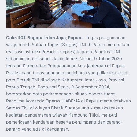
Koordinasi Jaga Stabilitas Keuangan dan Kepercayaan
Pasar
Presiden Prabowo Perkuat Sinergi Perguruan Tinggi dan
PT PAL untuk Majukan Industri Perkapalan Nasional
KASAL dan Panglima Armada Pasifik Rusia Resmi Buka
Latma ORRUDA 2026
T-50i Golden Eagle TNI AU Meriahkan Pitch Black Mindil
Beach Flying Display 2026
Cakra101, Sugapa Intan Jaya, Papua.-
Tugas pengamanan
Indonesia dan Turki Sepakati Joint Action Plan 2026–
2027, Perkuat Pasar Kerja Inklusif hingga Transformasi
wilayah oleh Satuan Tugas (Satgas) TNI di Papua merupakan
Balai Vokasi
TNI AU Tingkatkan Kemampuan Personel melalui
realisasi Instruksi Presiden (Inpres) kepada Panglima TNI
Pelatihan Signal Radio untuk Misi Pertahanan Udara dan
sebagaimana tersebut dalam Inpres Nomor 9 Tahun 2020
Radar
Menkeu Purbaya Instruksikan Penyelarasan Aturan KEK
tentang Percepatan Pembangunan Kesejahteraan di Papua.
untuk Perkuat Daya Saing Industri Dalam Negeri
Pelaksanaan tugas pengamanan ini pula yang dilakukan oleh
Mentan Amran Pacu Produksi Gula Nasional, Target
Swasembada Gula Putih Dua Tahun dan Tembus 3 Juta
para Prajurit TNI di wilayah Kabupaten Intan Jaya, Provinsi
Ton
Menlu Sugiono Tekankan Inovasi sebagai Kunci
Papua Tengah. Pada hari Senin, 9 September 2024,
Penguatan Kerja Sama Konkret ASEAN Plus Three
berdasarkan data perkembangan situasi daerah tugas,
Latma ORRUDA 2026 di Vladivostok Perkuat Diplomasi
Maritim TNI AL dan Rusia
Panglima Komando Operasi HABEMA di Papua memerintahkan
Latihan DACT di Exercise Pitch Black 2026 Tingkatkan
Satgas TNI di wilayah Distrik Sugapa untuk melaksanakan
Kesiapan Tempur Penerbang TNI AU
Menlu Sugiono: “Kekuatan Ekonomi ASEAN-RRT Harus
kegiatan pengamanan wilayah Kampung Titigi, meliputi
Menjadi Penopang Stabilitas Kawasan”
pemeriksaan kendaraan beserta penumpang dan barang-
ASEAN dan Amerika Serikat Perkuat Kemitraan untuk
Jaga Stabilitas Kawasan dan Dorong Pertumbuhan
barang yang ada di kendaraan.
Ekonomi
Presiden Prabowo Terima Direktur FBI, Indonesia dan AS