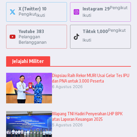
Pengikut
X (Twitter)
10
Instagram
29
Pengikut
Ikuti
Ikuti
Pengikut
Youtube
383
Tiktok
1,000
Pelanggan
Ikuti
Berlangganan
Jelajahi Militer
Dispsiau Raih Rekor MURI Usai Gelar Tes IPU
dan PNA untuk 3.000 Peserta
6 Agustus 2026
Wapang TNI Hadiri Penyerahan LHP BPK
atas Laporan Keuangan 2025
5 Agustus 2026