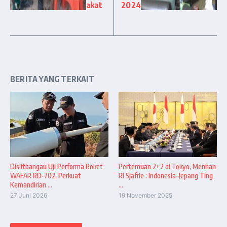
akat
2024
BERITA YANG TERKAIT
Dislitbangau Uji Performa Roket
Pertemuan 2+2 di Tokyo, Menhan
WAFAR RD-702, Perkuat
RI Sjafrie : Indonesia–Jepang Ting
Kemandirian ...
...
27 Juni 2026
19 November 2025