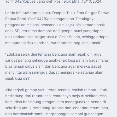
Yonif 642/Kapuas yang oleh Pos Teluk Etna (12/10/2024).
Transparansi dan Akuntabilitas Program Makan Bergizi
Gratis
Presiden Prabowo Resmi Lantik Sudaryono sebagai
Letda Inf Juwintarno selalu Danpos Teluk Etna Satgas Pamwil
Kepala Badan Gizi Nasional
Presiden Prabowo Lantik Sudaryono sebagai Kepala
Papua Barat Yonif 642/Kps mengatakan “Pentingnya
Badan Gizi Nasional
Presiden Prabowo Tekankan Integritas dan Loyalitas
pengenalan mitigasi bencana alam sejak dini kepada anak-
sebagai Pedoman Utama Perwira TNI-Polri
anak SD, terutama dampak dari gempa bumi yang dapat
Presiden Prabowo Lantik 1.177 Perwira Remaja TNI-Polri
pada Upacara Praspa 2026
diakibatkan oleh Megatrusht di Selat Sunda, sehingga dapat
Mensesneg Tegaskan Komitmen Pemerintah Bangun
mengurangi risiko korban jiwa terutama bagi anak-anak”
Ekosistem Kendaraan Listrik Nasional
Penerbang T-50i Golden Eagle TNI AU Ikuti Latihan
DBFM dalam Pitch Black 2026 di Australia
“Edukasi sejak dini tentang bencana alam sejak dini juga
Pemerintah dan DPR Sepakati RUU PFII Lanjut ke
Pembicaraan Tingkat II di Rapat Paripurna
sangat penting sehingga anak-anak bisa paham bagaimana
Pemerintah Tetapkan Minimal 60 Persen Gas Blok
Masela untuk Kebutuhan Domestik
bisa terjadi siklus alam dan bencana agar mereka dapat
Presiden Prabowo: “Indonesia di Jalur Tepat untuk
mencintai alam sehingga dapat menjaga kelestarian alam
Wujudkan Penghapusan Kemiskinan dan Kelaparan”
Presiden Prabowo Tegaskan Pembenahan Kebocoran
sejak usia dini”
Ekonomi Demi Lindungi Kekayaan Negara dan
Sejahterakan Rakyat
Presiden Prabowo Jadikan Sidang Kabinet Paripurna
Jika terjadi gempa yaitu tetap tenang, carilah tempat untuk
Momentum Evaluasi Kinerja Pemerintah Menuju Tahun
berlindung dari reruntuhan, contohnya meja di sekitar kelas.
Kedua
Kemudian berlindung dengan cara menggunakan benda di
sekeliling untuk melindungi kepala dan leher dari reruntuhan,
dan bertahanlah sambil berpegangan sampai guncangan