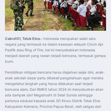
Latihan DACT di Exercise Pitch Black 2026 Tingkatkan
Kesiapan Tempur Penerbang TNI AU
Menlu Sugiono: “Kekuatan Ekonomi ASEAN-RRT Harus
Menjadi Penopang Stabilitas Kawasan”
ASEAN dan Amerika Serikat Perkuat Kemitraan untuk
Jaga Stabilitas Kawasan dan Dorong Pertumbuhan
Ekonomi
Presiden Prabowo Terima Direktur FBI, Indonesia dan AS
Perkuat Kerja Sama Repatriasi Artefak Budaya
Menteri PKP dan Ketua DEN Perkuat Kolaborasi
Teknologi, Data, dan Pembiayaan Demi Percepatan
Cakra101, Teluk Etna.-
Indonesia merupakan salah satu
Program 3 Juta Rumah
negara yang termasuk ke dalam kawasan wilayah Cincin Api
Pendaftaran MagangHub Angkatan II Batch 1 Dibuka
hingga 28 Juli 2026, Kesempatan Raih Pengalaman Kerja
Pasifik atau Ring of Fire, hal ini menyebabkan Indonesia
dan Sertifikasi Kompetensi
KASAU Bekali 154 Perwira Remaja AAU 2026, Tekankan
menjadi daerah yang rawan terjadi bencana, termasuk gempa
Integritas dan Profesionalisme sebagai Bekal
bumi.
Pengabdian
Menlu Sugiono Dorong Kemitraan ASEAN–Inggris yang
Lebih Erat Hadapi Tantangan Global
Pendidikan mitigasi bencana harus diajarkan sejak dini, anak-
Indonesia Dorong ASEAN dan Uni Eropa Perkuat
Stabilitas Global melalui Kemitraan Strategis
anak sekolah dasar perlu dibekali pengetahuan agar mereka
Menlu RI Dorong Kemitraan Ekonomi ASEAN–Korea
mengetahui langkah yang harus dilakukan saat terjadi
Selatan untuk Perkuat Ketahanan Kawasan
Kemitraan ASEAN–Kanada Perkuat Ketahanan Ekonomi,
bencana alam, Dari BMKG tahun 2024 ini menyebutkan akan
Pangan, dan Energi Kawasan
ASEAN dan India Perkuat Ketahanan Kawasan lewat
ada dampak dari Megatrusht di Selat Sunda sehingga
Kerja Sama Maritim, Ekonomi, dan Kesehatan
perlunya edukasi kepada anak SD Kiruru Distrik Teluk Etna
BI Pertahankan BI-Rate 5,75 Persen untuk Jaga
Stabilitas dan Dukung Pertumbuhan Ekonomi
Kabupaten Kaimana, Provinsi Papua Barat, oleh satgas dari
Kepala BGN Sudaryono Tegaskan Komitmen Perkuat