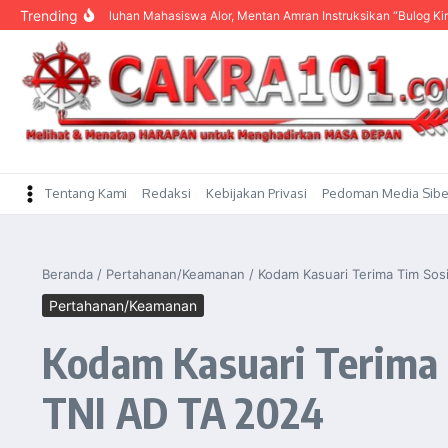
content
Trending
Dengar Keluhan Mahasiswa Alor, Mentan Amran Instruksikan “Bulog Kirim Beras”
Tentang Kami
Redaksi
Kebijakan Privasi
Pedoman Media Sibe
Beranda
/
Pertahanan/Keamanan
/
Kodam Kasuari Terima Tim Sosi
Pertahanan/Keamanan
Kodam Kasuari Terima T
TNI AD TA 2024