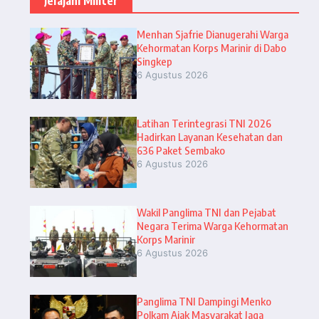
Jelajahi Militer
Menhan Sjafrie Dianugerahi Warga
Kehormatan Korps Marinir di Dabo
Singkep
6 Agustus 2026
Latihan Terintegrasi TNI 2026
Hadirkan Layanan Kesehatan dan
636 Paket Sembako
6 Agustus 2026
Wakil Panglima TNI dan Pejabat
Negara Terima Warga Kehormatan
Korps Marinir
6 Agustus 2026
Panglima TNI Dampingi Menko
Polkam Ajak Masyarakat Jaga