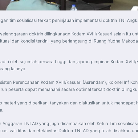
gan tim sosialisasi terkait peninjauan implementasi doktrin TNI An
yelenggaraan doktrin dilingkunagn Kodam XVIII/Kasuari selain itu 
uasi dan kondisi terkini, yang berlangsung di Ruang Yudha Makodam
adiri oleh sejumlah perwira tinggi dan jajaran pimpinan Kodam XVII
orang lainnya.
sisten Perencanaan Kodam XVIII/Kasuari (Asrendam), Kolonel Inf K
ruh peserta dapat memahami secara optimal terkait doktrin dilingk
ap materi yang diberikan, tanyakan dan diakusikan untuk mendapat 
a.
an Anggaran TNI AD yang juga disampaikan oleh Ketua Tim sosialisa
si validitas dan efektivitas Doktrin TNI AD yang telah disahkan da