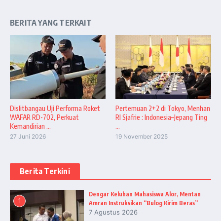
BERITA YANG TERKAIT
Dislitbangau Uji Performa Roket
Pertemuan 2+2 di Tokyo, Menhan
WAFAR RD-702, Perkuat
RI Sjafrie : Indonesia–Jepang Ting
Kemandirian ...
...
27 Juni 2026
19 November 2025
Berita Terkini
Dengar Keluhan Mahasiswa Alor, Mentan
1
Amran Instruksikan “Bulog Kirim Beras”
7 Agustus 2026