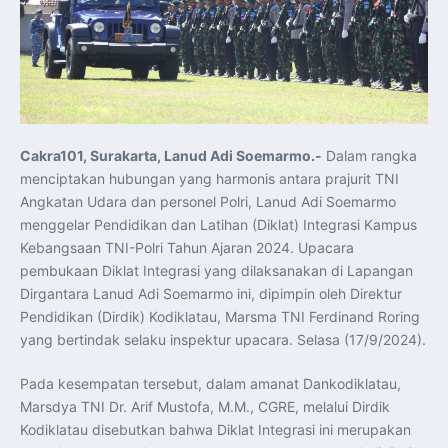
Koordinasi Jaga Stabilitas Keuangan dan Kepercayaan
Pasar
Presiden Prabowo Perkuat Sinergi Perguruan Tinggi dan
PT PAL untuk Majukan Industri Perkapalan Nasional
KASAL dan Panglima Armada Pasifik Rusia Resmi Buka
Latma ORRUDA 2026
T-50i Golden Eagle TNI AU Meriahkan Pitch Black Mindil
Beach Flying Display 2026
Indonesia dan Turki Sepakati Joint Action Plan 2026–
2027, Perkuat Pasar Kerja Inklusif hingga Transformasi
Balai Vokasi
Cakra101, Surakarta, Lanud Adi Soemarmo.-
Dalam rangka
TNI AU Tingkatkan Kemampuan Personel melalui
menciptakan hubungan yang harmonis antara prajurit TNI
Pelatihan Signal Radio untuk Misi Pertahanan Udara dan
Radar
Angkatan Udara dan personel Polri, Lanud Adi Soemarmo
Menkeu Purbaya Instruksikan Penyelarasan Aturan KEK
menggelar Pendidikan dan Latihan (Diklat) Integrasi Kampus
untuk Perkuat Daya Saing Industri Dalam Negeri
Mentan Amran Pacu Produksi Gula Nasional, Target
Kebangsaan TNI-Polri Tahun Ajaran 2024. Upacara
Swasembada Gula Putih Dua Tahun dan Tembus 3 Juta
Ton
pembukaan Diklat Integrasi yang dilaksanakan di Lapangan
Menlu Sugiono Tekankan Inovasi sebagai Kunci
Dirgantara Lanud Adi Soemarmo ini, dipimpin oleh Direktur
Penguatan Kerja Sama Konkret ASEAN Plus Three
Latma ORRUDA 2026 di Vladivostok Perkuat Diplomasi
Pendidikan (Dirdik) Kodiklatau, Marsma TNI Ferdinand Roring
Maritim TNI AL dan Rusia
yang bertindak selaku inspektur upacara. Selasa (17/9/2024).
Latihan DACT di Exercise Pitch Black 2026 Tingkatkan
Kesiapan Tempur Penerbang TNI AU
Menlu Sugiono: “Kekuatan Ekonomi ASEAN-RRT Harus
Pada kesempatan tersebut, dalam amanat Dankodiklatau,
Menjadi Penopang Stabilitas Kawasan”
ASEAN dan Amerika Serikat Perkuat Kemitraan untuk
Marsdya TNI Dr. Arif Mustofa, M.M., CGRE, melalui Dirdik
Jaga Stabilitas Kawasan dan Dorong Pertumbuhan
Ekonomi
Kodiklatau disebutkan bahwa Diklat Integrasi ini merupakan
Presiden Prabowo Terima Direktur FBI, Indonesia dan AS