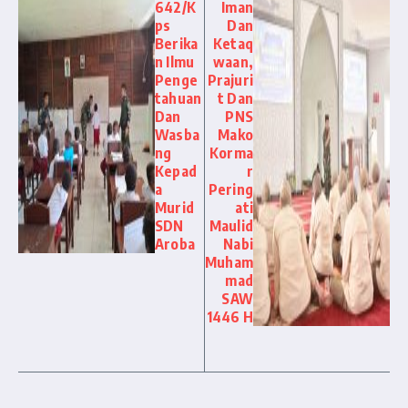
642/K
Iman
ps
Dan
Berika
Ketaq
n Ilmu
waan,
Penge
Prajuri
tahuan
t Dan
Dan
PNS
Wasba
Mako
ng
Korma
Kepad
r
a
Pering
Murid
ati
SDN
Maulid
Aroba
Nabi
Muham
mad
SAW
1446 H