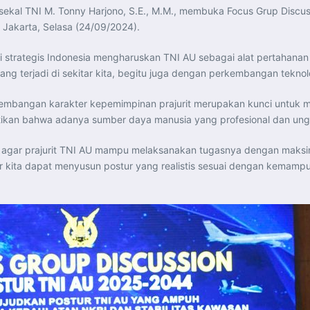
sekal TNI M. Tonny Harjono, S.E., M.M., membuka Focus Grup Discu
akarta, Selasa (24/09/2024).
trategis Indonesia mengharuskan TNI AU sebagai alat pertahanan 
terjadi di sekitar kita, begitu juga dengan perkembangan teknol
embangan karakter kepemimpinan prajurit merupakan kunci untuk m
stikan bahwa adanya sumber daya manusia yang profesional dan ungg
agar prajurit TNI AU mampu melaksanakan tugasnya dengan maksimal
gar kita dapat menyusun postur yang realistis sesuai dengan kemam