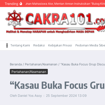
content
Trending
Keluhan Mahasiswa Alor, Mentan Amran Instruksikan “Bulog Kirim Beras”
KDM
Tentang Kami
Redaksi
Kebijakan Privasi
Pedoman Media Sibe
Beranda
/
Pertahanan/Keamanan
/
“Kasau Buka Focus Grup Discu
Pertahanan/Keamanan
“Kasau Buka Focus Gru
Oleh
Daniel Yos Asoy
25 September 2024
13:09