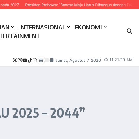
residen Prabowo: “Bangsa Maju Harus Dibangun dengan Fakta dan Sains”
Pe
HAN
INTERNASIONAL
EKONOMI
TERTAINMENT
11:21:31 AM
Jumat, Agustus 7, 2026
AU 2025 – 2044”