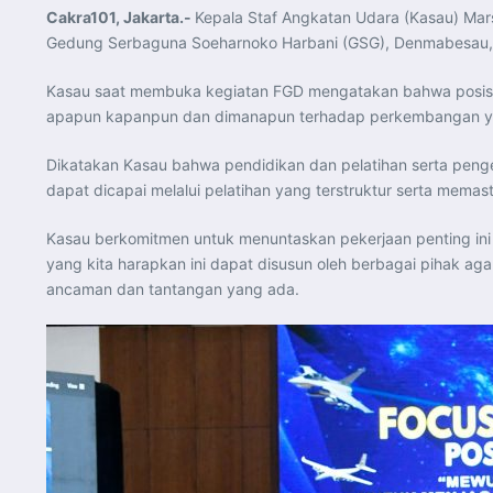
Cakra101, Jakarta.-
Kepala Staf Angkatan Udara (Kasau) Mar
Gedung Serbaguna Soeharnoko Harbani (GSG), Denmabesau, J
Kasau saat membuka kegiatan FGD mengatakan bahwa posisi s
apapun kapanpun dan dimanapun terhadap perkembangan yang 
Dikatakan Kasau bahwa pendidikan dan pelatihan serta peng
dapat dicapai melalui pelatihan yang terstruktur serta mema
Kasau berkomitmen untuk menuntaskan pekerjaan penting ini 
yang kita harapkan ini dapat disusun oleh berbagai pihak a
ancaman dan tantangan yang ada.