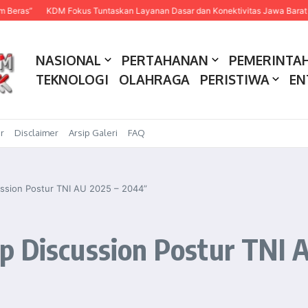
 Fokus Tuntaskan Layanan Dasar dan Konektivitas Jawa Barat pada 2027
P
NASIONAL
PERTAHANAN
PEMERINTA
TEKNOLOGI
OLAHRAGA
PERISTIWA
EN
r
Disclaimer
Arsip Galeri
FAQ
ssion Postur TNI AU 2025 – 2044”
p Discussion Postur TNI 