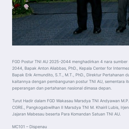
FGD Postur TNI AU 2025-2044 menghadirkan 4 nara sumber 
2044, Bapak Anton Aliabbas, PhD., Kepala Center for Interm
Bapak Erik Armundito, S.T., M.T., PhD., Direktur Pertahan
kaitannya dengan pembangunan postur TNI AU, sementara itu
peperangan dan pertahanan nasional dimasa depan.
Turut Hadir dalam FGD Wakasau Marsdya TNI Andyawan M.P., S.
CGRE., Pangkogabwilhan II Marsdya TNI M. Khairil Lubis, Irj
Jajaran Mabesau beserta Para Komandan Satuan TNI AU.
MC101 – Dispenau