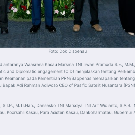
Foto: Dok Dispenau
diantaranya Waasrena Kasau Marsma TNI Irwan Pramuda S.E., M.M.
eatic and Diplomatic engagement (CID) menjelaskan tentang Perkemb
an dan Keamanan pada Kementrian PPN/Bappenas memaparkan tentang 
 Bapak Adi Rahman Adiwoso CEO of Pasific Satelit Nusantara (PSN
I.P., M.Tr.Han., Dansesko TNI Marsdya TNI Arif Widianto, S.A.B., M
enau, Koorsahli Kasau, Para Asisten Kasau, Dankoharmatau, Gubernu