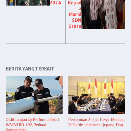
2024
Kepad
a
Murid
SDN
Ururu
BERITA YANG TERKAIT
Dislitbangau Uji Performa Roket
Pertemuan 2+2 di Tokyo, Menhan
WAFAR RD-702, Perkuat
RI Sjafrie : Indonesia–Jepang Ting
Kemandirian ...
...