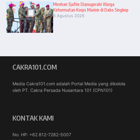
Menhan Sjafrie Dianugerahi Warga
Kehormatan Korps Marinir di Dabo Singkep
6 Agustus 2026
CAKRA101.COM
Media Cakra101.com adalah Portal Media yang dikelola
oleh PT. Cakra Persada Nusantara 101 (CPN101)
KONTAK KAMI
No. HP: +62 812-7282-5007