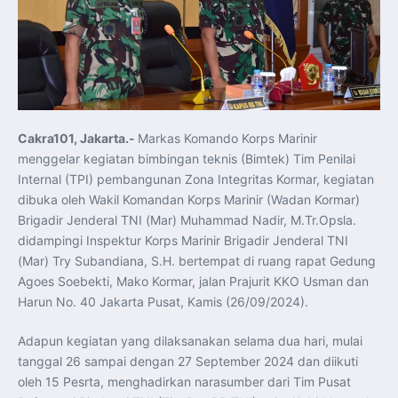
Koordinasi Jaga Stabilitas Keuangan dan Kepercayaan
Pasar
Presiden Prabowo Perkuat Sinergi Perguruan Tinggi dan
PT PAL untuk Majukan Industri Perkapalan Nasional
KASAL dan Panglima Armada Pasifik Rusia Resmi Buka
Latma ORRUDA 2026
T-50i Golden Eagle TNI AU Meriahkan Pitch Black Mindil
Beach Flying Display 2026
Indonesia dan Turki Sepakati Joint Action Plan 2026–
2027, Perkuat Pasar Kerja Inklusif hingga Transformasi
Balai Vokasi
Cakra101, Jakarta.-
Markas Komando Korps Marinir
TNI AU Tingkatkan Kemampuan Personel melalui
menggelar kegiatan bimbingan teknis (Bimtek) Tim Penilai
Pelatihan Signal Radio untuk Misi Pertahanan Udara dan
Radar
Internal (TPI) pembangunan Zona Integritas Kormar, kegiatan
Menkeu Purbaya Instruksikan Penyelarasan Aturan KEK
dibuka oleh Wakil Komandan Korps Marinir (Wadan Kormar)
untuk Perkuat Daya Saing Industri Dalam Negeri
Mentan Amran Pacu Produksi Gula Nasional, Target
Brigadir Jenderal TNI (Mar) Muhammad Nadir, M.Tr.Opsla.
Swasembada Gula Putih Dua Tahun dan Tembus 3 Juta
Ton
didampingi Inspektur Korps Marinir Brigadir Jenderal TNI
Menlu Sugiono Tekankan Inovasi sebagai Kunci
(Mar) Try Subandiana, S.H. bertempat di ruang rapat Gedung
Penguatan Kerja Sama Konkret ASEAN Plus Three
Latma ORRUDA 2026 di Vladivostok Perkuat Diplomasi
Agoes Soebekti, Mako Kormar, jalan Prajurit KKO Usman dan
Maritim TNI AL dan Rusia
Harun No. 40 Jakarta Pusat, Kamis (26/09/2024).
Latihan DACT di Exercise Pitch Black 2026 Tingkatkan
Kesiapan Tempur Penerbang TNI AU
Menlu Sugiono: “Kekuatan Ekonomi ASEAN-RRT Harus
Adapun kegiatan yang dilaksanakan selama dua hari, mulai
Menjadi Penopang Stabilitas Kawasan”
ASEAN dan Amerika Serikat Perkuat Kemitraan untuk
tanggal 26 sampai dengan 27 September 2024 dan diikuti
Jaga Stabilitas Kawasan dan Dorong Pertumbuhan
Ekonomi
oleh 15 Pesrta, menghadirkan narasumber dari Tim Pusat
Presiden Prabowo Terima Direktur FBI, Indonesia dan AS