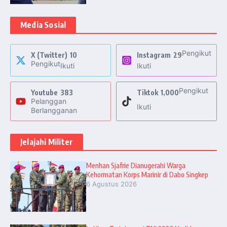
Media Sosial
Pengikut
X (Twitter)
10
Instagram
29
Pengikut
Ikuti
Ikuti
Pengikut
Youtube
383
Tiktok
1,000
Pelanggan
Ikuti
Berlangganan
Jelajahi Militer
Menhan Sjafrie Dianugerahi Warga
Kehormatan Korps Marinir di Dabo Singkep
6 Agustus 2026