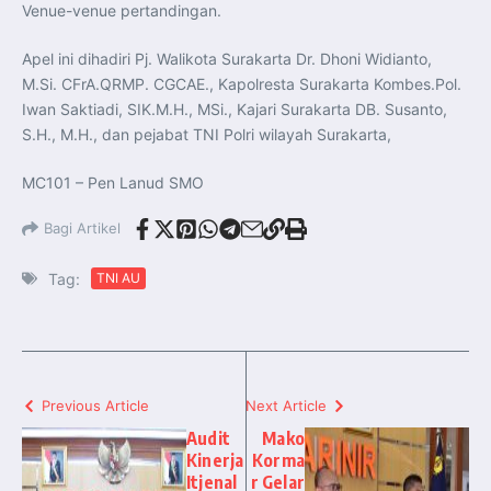
Venue-venue pertandingan.
Apel ini dihadiri Pj. Walikota Surakarta Dr. Dhoni Widianto,
M.Si. CFrA.QRMP. CGCAE., Kapolresta Surakarta Kombes.Pol.
Iwan Saktiadi, SIK.M.H., MSi., Kajari Surakarta DB. Susanto,
S.H., M.H., dan pejabat TNI Polri wilayah Surakarta,
MC101 – Pen Lanud SMO
Bagi Artikel
Tag:
TNI AU
Previous Article
Next Article
Audit
Mako
Kinerja
Korma
Itjenal
r Gelar