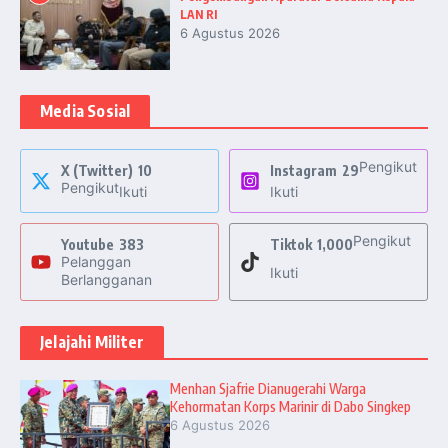
LAN RI
6 Agustus 2026
Media Sosial
Pengikut
X (Twitter)
10
Instagram
29
Pengikut
Ikuti
Ikuti
Pengikut
Youtube
383
Tiktok
1,000
Pelanggan
Ikuti
Berlangganan
Jelajahi Militer
Menhan Sjafrie Dianugerahi Warga
Kehormatan Korps Marinir di Dabo Singkep
6 Agustus 2026