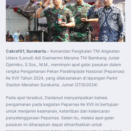
Pelatihan Signal Radio untuk Misi Pertahanan Udara dan
Radar
Menkeu Purbaya Instruksikan Penyelarasan Aturan KEK
untuk Perkuat Daya Saing Industri Dalam Negeri
Mentan Amran Pacu Produksi Gula Nasional, Target
Swasembada Gula Putih Dua Tahun dan Tembus 3 Juta
Ton
Menlu Sugiono Tekankan Inovasi sebagai Kunci
Penguatan Kerja Sama Konkret ASEAN Plus Three
Latma ORRUDA 2026 di Vladivostok Perkuat Diplomasi
Maritim TNI AL dan Rusia
Latihan DACT di Exercise Pitch Black 2026 Tingkatkan
Cakra101, Surakarta.-
Komandan Pangkalan TNI Angkatan
Kesiapan Tempur Penerbang TNI AU
Menlu Sugiono: “Kekuatan Ekonomi ASEAN-RRT Harus
Udara (Lanud) Adi Soemarmo Marsma TNI Bambang Juniar
Menjadi Penopang Stabilitas Kawasan”
Djatmiko, S.Sos., M.M., memimpin apel gelar pasukan dalam
ASEAN dan Amerika Serikat Perkuat Kemitraan untuk
Jaga Stabilitas Kawasan dan Dorong Pertumbuhan
rangka Pengamanan Pekan Paralimpiade Nasional (Peparnas)
Ekonomi
Ke XVII Tahun 2024, yang dilaksanakan di lapangan Parkir
Presiden Prabowo Terima Direktur FBI, Indonesia dan AS
Perkuat Kerja Sama Repatriasi Artefak Budaya
Stadion Manahan Surakarta. Jumat (27/9/2024)
Menteri PKP dan Ketua DEN Perkuat Kolaborasi
Teknologi, Data, dan Pembiayaan Demi Percepatan
Program 3 Juta Rumah
Pada apel tersebut, Danlanud menyampaikan bahwa
Pendaftaran MagangHub Angkatan II Batch 1 Dibuka
hingga 28 Juli 2026, Kesempatan Raih Pengalaman Kerja
pengamanan pada kegiatan Peparnas Ke XVII ini bertujuan
dan Sertifikasi Kompetensi
untuk menjamin keamanan, ketertiban dan kelancaran
KASAU Bekali 154 Perwira Remaja AAU 2026, Tekankan
Integritas dan Profesionalisme sebagai Bekal
penyelenggaraan Peparnas. Selain itu, melalui apel gelar
Pengabdian
pasukan ini diharapkan dapat dimanfaatkan untuk
Menlu Sugiono Dorong Kemitraan ASEAN–Inggris yang
Lebih Erat Hadapi Tantangan Global