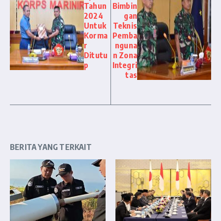
Tahun
Bimbin
2024
gan
Untuk
Teknis
Korma
Pemba
r
nguna
Ditutu
n Zona
p
Integri
tas
BERITA YANG TERKAIT