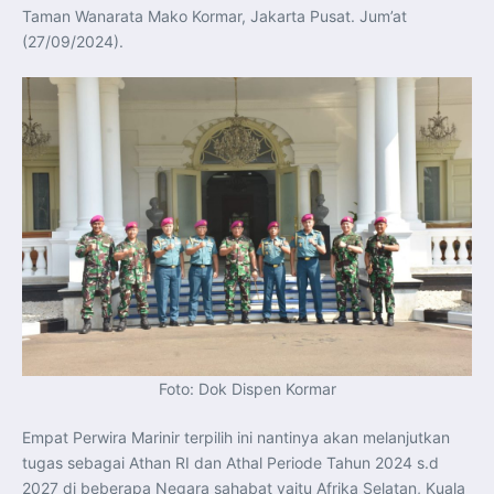
Perkuat Kerja Sama Repatriasi Artefak Budaya
Taman Wanarata Mako Kormar, Jakarta Pusat. Jum’at
Menteri PKP dan Ketua DEN Perkuat Kolaborasi
Teknologi, Data, dan Pembiayaan Demi Percepatan
(27/09/2024).
Program 3 Juta Rumah
Pendaftaran MagangHub Angkatan II Batch 1 Dibuka
hingga 28 Juli 2026, Kesempatan Raih Pengalaman Kerja
dan Sertifikasi Kompetensi
KASAU Bekali 154 Perwira Remaja AAU 2026, Tekankan
Integritas dan Profesionalisme sebagai Bekal
Pengabdian
Menlu Sugiono Dorong Kemitraan ASEAN–Inggris yang
Lebih Erat Hadapi Tantangan Global
Indonesia Dorong ASEAN dan Uni Eropa Perkuat
Stabilitas Global melalui Kemitraan Strategis
Menlu RI Dorong Kemitraan Ekonomi ASEAN–Korea
Selatan untuk Perkuat Ketahanan Kawasan
Kemitraan ASEAN–Kanada Perkuat Ketahanan Ekonomi,
Pangan, dan Energi Kawasan
ASEAN dan India Perkuat Ketahanan Kawasan lewat
Kerja Sama Maritim, Ekonomi, dan Kesehatan
BI Pertahankan BI-Rate 5,75 Persen untuk Jaga
Stabilitas dan Dukung Pertumbuhan Ekonomi
Kepala BGN Sudaryono Tegaskan Komitmen Perkuat
Transparansi dan Akuntabilitas Program Makan Bergizi
Foto: Dok Dispen Kormar
Gratis
Empat Perwira Marinir terpilih ini nantinya akan melanjutkan
tugas sebagai Athan RI dan Athal Periode Tahun 2024 s.d
2027 di beberapa Negara sahabat yaitu Afrika Selatan, Kuala