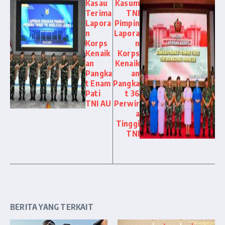
Kasau
Kasum
Terima
TNI
Lapora
Pimpin
n
Lapora
Korps
n
Kenaik
Korps
an
Kenaik
Pangka
an
t Enam
Pangka
Pati
t 36
TNI AU
Perwir
a
Tinggi
TNI
BERITA YANG TERKAIT