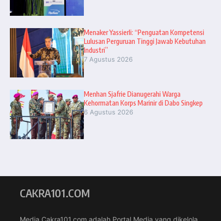
Menaker Yassierli: “Penguatan Kompetensi
Lulusan Perguruan Tinggi Jawab Kebutuhan
Industri”
7 Agustus 2026
Menhan Sjafrie Dianugerahi Warga
Kehormatan Korps Marinir di Dabo Singkep
6 Agustus 2026
CAKRA101.COM
Media Cakra101.com adalah Portal Media yang dikelola