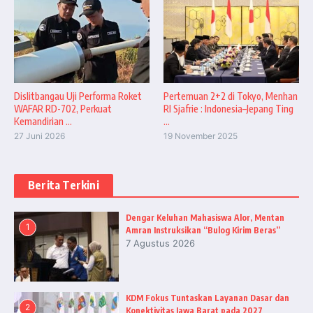
Dislitbangau Uji Performa Roket
Pertemuan 2+2 di Tokyo, Menhan
WAFAR RD-702, Perkuat
RI Sjafrie : Indonesia–Jepang Ting
Kemandirian ...
...
27 Juni 2026
19 November 2025
Berita Terkini
Dengar Keluhan Mahasiswa Alor, Mentan
1
Amran Instruksikan “Bulog Kirim Beras”
7 Agustus 2026
KDM Fokus Tuntaskan Layanan Dasar dan
2
Konektivitas Jawa Barat pada 2027