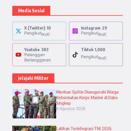
Media Sosial
X (Twitter)
10
Instagram
29
Pengikut
Pengikut
Ikuti
Ikuti
Youtube
383
Tiktok
1,000
Pelanggan
Pengikut
Ikuti
Berlangganan
Jelajahi Militer
Menhan Sjafrie Dianugerahi Warga
Kehormatan Korps Marinir di Dabo
Singkep
6 Agustus 2026
Latihan Terintegrasi TNI 2026