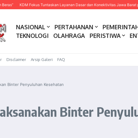
KDM Fokus Tuntaskan Layanan Dasar dan Konektivitas Jawa Barat pada 202
NASIONAL
PERTAHANAN
PEMERINTA
TEKNOLOGI
OLAHRAGA
PERISTIWA
EN
r
Disclaimer
Arsip Galeri
FAQ
kan Binter Penyuluhan Kesehatan
Laksanakan Binter Penyu