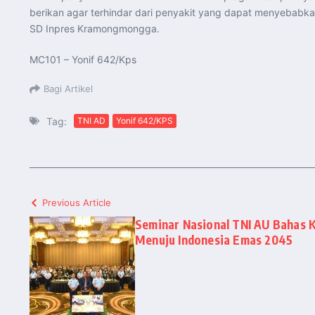
berikan agar terhindar dari penyakit yang dapat menyebabk
SD Inpres Kramongmongga.
MC101 – Yonif 642/Kps
Bagi Artikel
Tag:
TNI AD
Yonif 642/KPS
Previous Article
Seminar Nasional TNI AU Bahas 
Menuju Indonesia Emas 2045