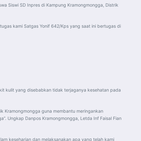
wa Siswi SD Inpres di Kampung Kramongmongga, Distrik
gas kami Satgas Yonif 642/Kps yang saat ini bertugas di
t kulit yang disebabkan tidak terjaganya kesehatan pada
istrik Kramongmongga guna membantu meringankan
ga”. Ungkap Danpos Kramongmongga, Letda Inf Faisal Fian
lam keseharian dan melaksanakan apa yang telah kami