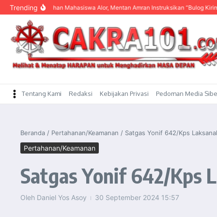
content
Trending
ngar Keluhan Mahasiswa Alor, Mentan Amran Instruksikan “Bulog Kirim Beras”
Tentang Kami
Redaksi
Kebijakan Privasi
Pedoman Media Sibe
Beranda
/
Pertahanan/Keamanan
/
Satgas Yonif 642/Kps Laksana
Pertahanan/Keamanan
Satgas Yonif 642/Kps 
Oleh
Daniel Yos Asoy
30 September 2024
15:57