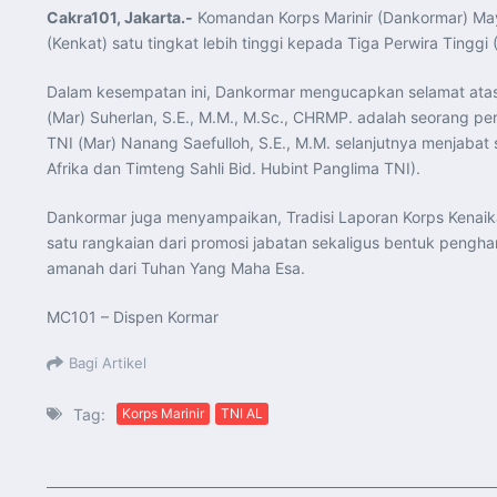
Cakra101, Jakarta.-
Komandan Korps Marinir (Dankormar) Mayj
(Kenkat) satu tingkat lebih tinggi kepada Tiga Perwira Tinggi 
Dalam kesempatan ini, Dankormar mengucapkan selamat atas 
(Mar) Suherlan, S.E., M.M., M.Sc., CHRMP. adalah seorang pe
TNI (Mar) Nanang Saefulloh, S.E., M.M. selanjutnya menjabat
Afrika dan Timteng Sahli Bid. Hubint Panglima TNI).
Dankormar juga menyampaikan, Tradisi Laporan Korps Kenaika
satu rangkaian dari promosi jabatan sekaligus bentuk peng
amanah dari Tuhan Yang Maha Esa.
MC101 – Dispen Kormar
Bagi Artikel
Tag:
Korps Marinir
TNI AL