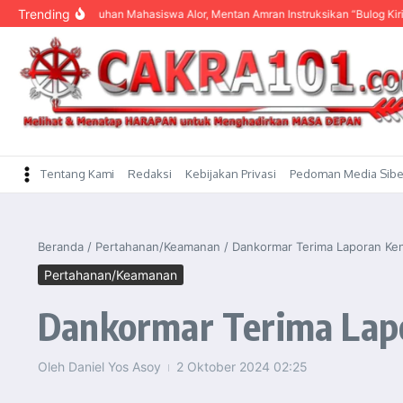
content
Trending
Dengar Keluhan Mahasiswa Alor, Mentan Amran Instruksikan “Bulog Kirim Beras”
Tentang Kami
Redaksi
Kebijakan Privasi
Pedoman Media Sibe
Beranda
/
Pertahanan/Keamanan
/
Dankormar Terima Laporan Kena
Pertahanan/Keamanan
Dankormar Terima Lapo
Oleh
Daniel Yos Asoy
2 Oktober 2024
02:25