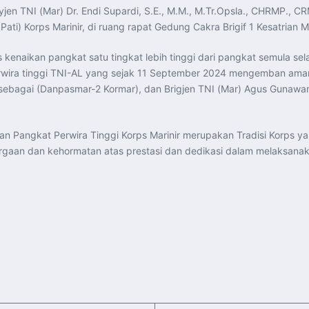
en TNI (Mar) Dr. Endi Supardi, S.E., M.M., M.Tr.Opsla., CHRMP., C
(Pati) Korps Marinir, di ruang rapat Gedung Cakra Brigif 1 Kesatrian 
kenaikan pangkat satu tingkat lebih tinggi dari pangkat semula s
rwira tinggi TNI-AL yang sejak 11 September 2024 mengemban amanat 
 sebagai (Danpasmar-2 Kormar), dan Brigjen TNI (Mar) Agus Gunawan 
n Pangkat Perwira Tinggi Korps Marinir merupakan Tradisi Korps ya
hargaan dan kehormatan atas prestasi dan dedikasi dalam melaksan