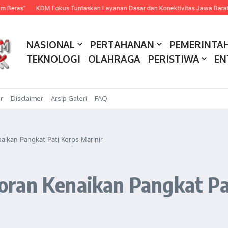
KDM Fokus Tuntaskan Layanan Dasar dan Konektivitas Jawa Barat pada 20
NASIONAL
PERTAHANAN
PEMERINTA
TEKNOLOGI
OLAHRAGA
PERISTIWA
EN
r
Disclaimer
Arsip Galeri
FAQ
ikan Pangkat Pati Korps Marinir
ran Kenaikan Pangkat Pat